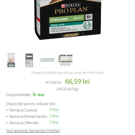
Imaginile afișate pe site au caracter informativ.
66,59 lei
97,06 lei
(
44,39 lei
/kg)
Disponibilitate:
În stoc
Disponibil pentru ridicare din
•
4 buc
Farmacia Dudești
•
2 buc
Farmacia Romancierilor
•
3 buc
Farmacia Olteniței
Vezi adresele farmaciilor PetMart