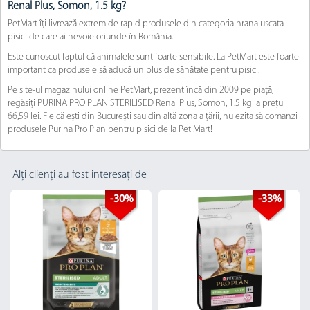
Renal Plus, Somon, 1.5 kg?
PetMart îți livrează extrem de rapid produsele din categoria hrana uscata
pisici de care ai nevoie oriunde în România.
Este cunoscut faptul că animalele sunt foarte sensibile. La PetMart este foarte
important ca produsele să aducă un plus de sănătate pentru pisici.
Pe site-ul magazinului online PetMart, prezent încă din 2009 pe piață,
regăsiți ​PURINA PRO PLAN STERILISED Renal Plus, Somon, 1.5 kg la prețul
66,59 lei. Fie că ești din București sau din altă zona a țării, nu ezita să comanzi
produsele Purina Pro Plan pentru pisici de la Pet Mart!
Alți clienți au fost interesați de
-30%
-33%