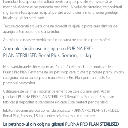
Formula a fost special dezvoltată pentru a ajuta pisicile sterilizate să se
mențină sănătoase pe perioada maturității. Nivelul de proteine, carbohidrați
și grăsimi a fost special adaptat pentru a contribui la menținerea greutății
ideale a pisicilor sterilizate.
Textura crocantă a buletelor este dovedit că ajută la protejarea dinților de
apariția plăcii bacteriele și a tartrului.
Animăluțele noastre merită toată dragostea pe care le-o putem oferi.
Animale sănătoase îngrijite cu ​PURINA PRO
PLAN STERILISED Renal Plus, Somon, 1.5 kg
Necuvântătoarele din viața noastră merită cele mai bune produse de la
Purina Pro Plan. PetMart este un pet shop care îți oferă produse premium din
categoria hrana uscata pisici marca Purina Pro Plan pentru a-ți răsfăța
prietenul nevorbitor.
Calitatea este cel mai important element pe care punem preț. Astfel,
produsul ​PURINA PRO PLAN STERILISED Renal Plus, Somon, 1.5 kg este
fabricat și depozitat la standarde ridicate. Este perfect pentru pisici!
Iubitorii de animale pot comanda produsul ​PURINA PRO PLAN STERILISED
Renal Plus, Somon, 1.5 kg la orice oră din zi sau din noapte.
La petshop-ul din colț nu găsești ​PURINA PRO PLAN STERILISED