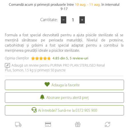
Comandă acum și primești produsele între
10 aug. - 11 aug.
în intervalul
9-17
Cantitate:
Formula a fost special dezvoltată pentru a ajuta pisicile sterilizate să se
mențină sănătoase pe perioada maturității. Nivelul de proteine,
carbohidrați și grăsimi a fost special adaptat pentru a contribui la
menținerea greutății ideale a pisicilor sterilizate.
Opinia clienților
4.85
din
5
,
5
review-uri
Adaugă un review pentru ​PURINA PRO PLAN STERILISED Renal
Plus, Somon, 1.5 kg și primești 50 puncte
Adauga la favorite
Abonare pentru alertă preţ
Ai întrebări? Sună-ne la 0372 905 900