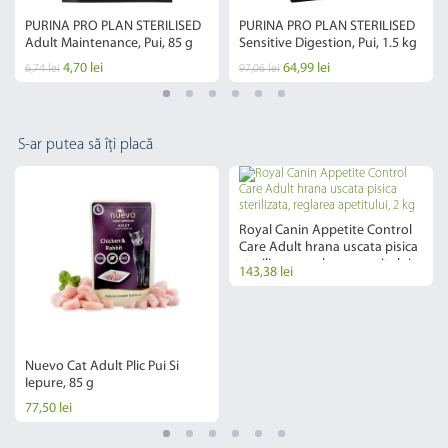
PURINA PRO PLAN STERILISED
​PURINA PRO PLAN STERILISED
Adult Maintenance, Pui, 85 g
Sensitive Digestion, Pui, 1.5 kg
4,70 lei
64,99 lei
6,74 lei
97,06 lei
S-ar putea să îți placă
Royal Canin Appetite Control
Care Adult hrana uscata pisica
sterilizata, reglarea apetitului,
143,38 lei
2 kg
Nuevo Cat Adult Plic Pui Si
Iepure, 85 g
77,50 lei