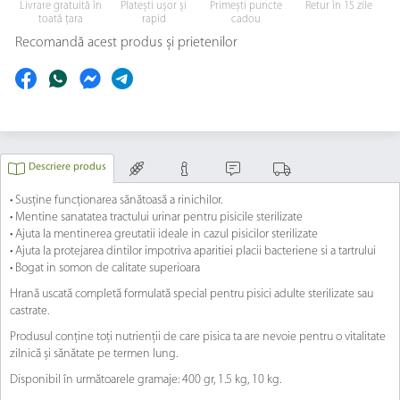
Livrare gratuită în
Platești ușor și
Primești puncte
Retur în 15 zile
toată țara
rapid
cadou
Recomandă acest produs și prietenilor
Descriere produs
• Susține funcționarea sănătoasă a rinichilor.
• Mentine sanatatea tractului urinar pentru pisicile sterilizate
• Ajuta la mentinerea greutatii ideale in cazul pisicilor sterilizate
• Ajuta la protejarea dintilor impotriva aparitiei placii bacteriene si a tartrului
• Bogat in somon de calitate superioara
Hrană uscată completă formulată special pentru pisici adulte sterilizate sau
castrate.
Produsul conține toți nutrienții de care pisica ta are nevoie pentru o vitalitate
zilnică și sănătate pe termen lung.
Disponibil în următoarele gramaje: 400 gr, 1.5 kg, 10 kg.