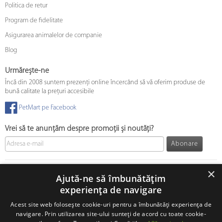
Politica de retur
Program de fidelitate
Asigurarea animalelor de companie
Blog
Urmărește-ne
Încă din 2008 suntem prezenți online încercând să vă oferim produse de
bună calitate la prețuri accesibile
PetMart pe Facebook
Vrei să te anunțăm despre promoții și noutăți?
Abonare
© 2008 - 2026 PetMart Online SRL.
0372 905 900
×
Ajută-ne să îmbunătățim
experiența de navigare
Acest site web folosește cookie-uri pentru a îmbunătăți experiența de
navigare. Prin utilizarea site-ului sunteți de acord cu toate cookie-