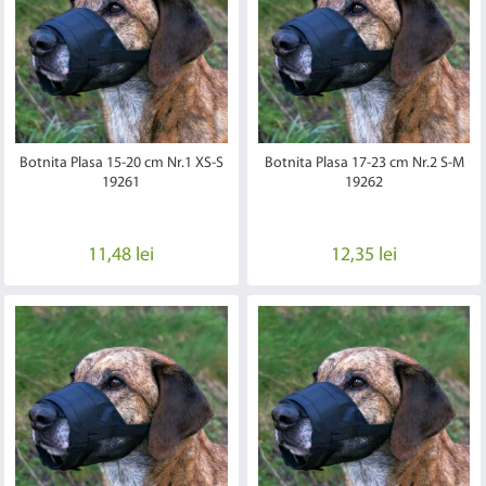
Botnita Plasa 15-20 cm Nr.1 XS-S
Botnita Plasa 17-23 cm Nr.2 S-M
19261
19262
11,48 lei
12,35 lei