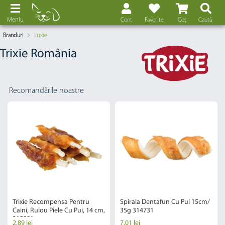
Meniu
Cont
Favorite
Coș
Caută
Branduri
Trixie
Trixie România
Recomandările noastre
Trixie Recompensa Pentru
Spirala Dentafun Cu Pui 15cm/
Caini, Rulou Piele Cu Pui, 14 cm,
35g 314731
315881
2,89 lei
7,01 lei