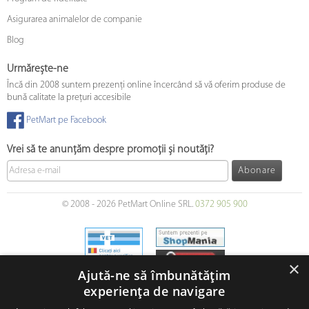
Asigurarea animalelor de companie
Blog
Urmărește-ne
Încă din 2008 suntem prezenți online încercând să vă oferim produse de
bună calitate la prețuri accesibile
PetMart pe Facebook
Vrei să te anunțăm despre promoții și noutăți?
Abonare
© 2008 - 2026 PetMart Online SRL.
0372 905 900
×
Ajută-ne să îmbunătățim
experiența de navigare