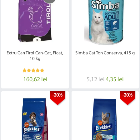
Extru Can Tirol Can-Cat, Ficat,
Simba Cat Ton Conserva, 415 g
10 kg
160,62 lei
5,12 lei
4,35 lei
-20%
-20%