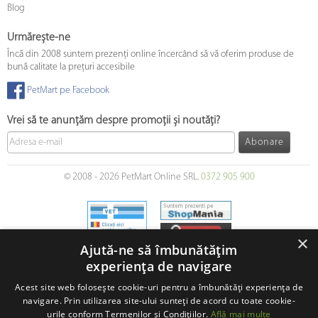
Blog
Urmărește-ne
Încă din 2008 suntem prezenți online încercând să vă oferim produse de
bună calitate la prețuri accesibile
PetMart pe Facebook
Vrei să te anunțăm despre promoții și noutăți?
Abonare
© 2008 - 2026 PetMart Online SRL.
0372 905 900
×
Ajută-ne să îmbunătățim
experiența de navigare
Acest site web folosește cookie-uri pentru a îmbunătăți experiența de
navigare. Prin utilizarea site-ului sunteți de acord cu toate cookie-
urile conform Termenilor și Condițiilor.
Află mai multe