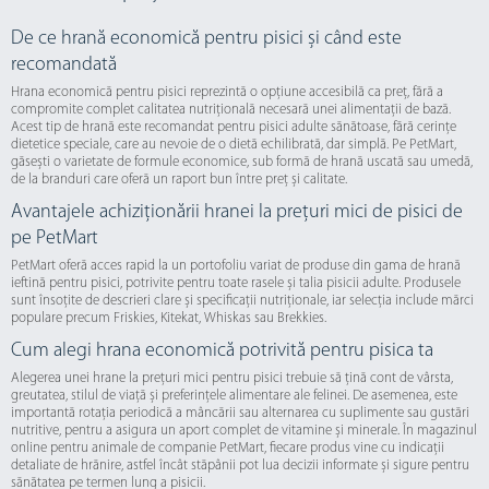
De ce hrană economică pentru pisici și când este
recomandată
Hrana economică pentru pisici reprezintă o opțiune accesibilă ca preț, fără a
compromite complet calitatea nutrițională necesară unei alimentații de bază.
Acest tip de hrană este recomandat pentru pisici adulte sănătoase, fără cerințe
dietetice speciale, care au nevoie de o dietă echilibrată, dar simplă. Pe PetMart,
găsești o varietate de formule economice, sub formă de hrană uscată sau umedă,
de la branduri care oferă un raport bun între preț și calitate.
Avantajele achiziționării hranei la prețuri mici de pisici de
pe PetMart
PetMart oferă acces rapid la un portofoliu variat de produse din gama de hrană
ieftină pentru pisici, potrivite pentru toate rasele și talia pisicii adulte. Produsele
sunt însoțite de descrieri clare și specificații nutriționale, iar selecția include mărci
populare precum Friskies, Kitekat, Whiskas sau Brekkies.
Cum alegi hrana economică potrivită pentru pisica ta
Alegerea unei hrane la prețuri mici pentru pisici trebuie să țină cont de vârsta,
greutatea, stilul de viață și preferințele alimentare ale felinei. De asemenea, este
importantă rotația periodică a mâncării sau alternarea cu suplimente sau gustări
nutritive, pentru a asigura un aport complet de vitamine și minerale. În magazinul
online pentru animale de companie PetMart, fiecare produs vine cu indicații
detaliate de hrănire, astfel încât stăpânii pot lua decizii informate și sigure pentru
sănătatea pe termen lung a pisicii.