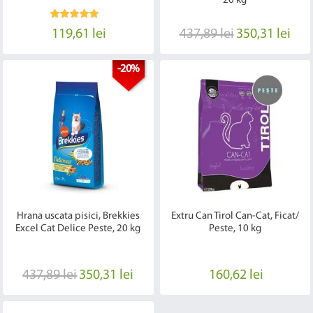
20 kg
119,61 lei
437,89 lei
350,31 lei
-20%
Hrana uscata pisici, Brekkies
Extru Can Tirol Can-Cat, Ficat/
Excel Cat Delice Peste, 20 kg
Peste, 10 kg
437,89 lei
350,31 lei
160,62 lei