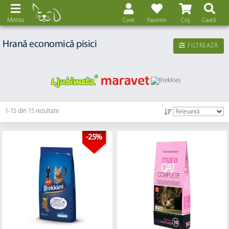
Meniu
Cont
Favorite
Coș
Caută
Hrană economică pisici
FILTREAZĂ
1-15 din
15 rezultate
-25%