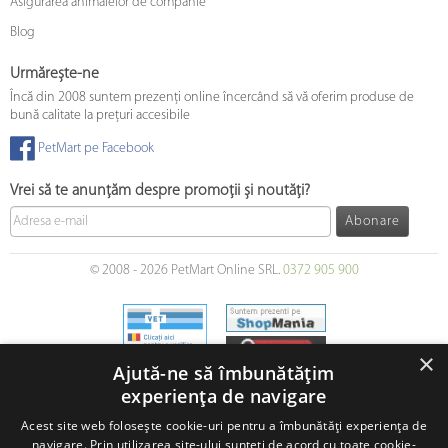
Asigurarea animalelor de companie
Blog
Urmărește-ne
Încă din 2008 suntem prezenți online încercând să vă oferim produse de
bună calitate la prețuri accesibile
PetMart pe Facebook
Vrei să te anunțăm despre promoții și noutăți?
Abonare
© 2008 - 2026 PetMart Online SRL.
0372 905 900
×
Ajută-ne să îmbunătățim
experiența de navigare
Acest site web folosește cookie-uri pentru a îmbunătăți experiența de
navigare. Prin utilizarea site-ului sunteți de acord cu toate cookie-