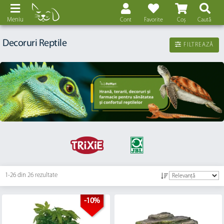
Meniu
Cont
Favorite
Coș
Caută
Decoruri Reptile
FILTREAZĂ
1-26 din
26 rezultate
-10%