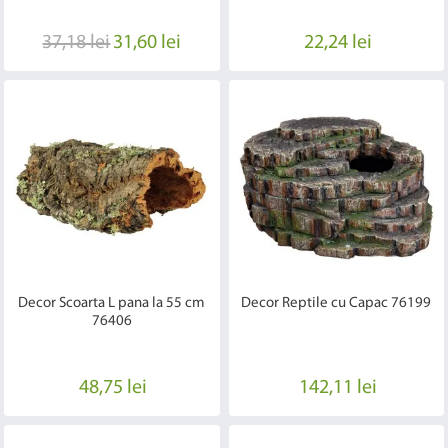
37,18 lei
31,60 lei
22,24 lei
Decor Scoarta L pana la 55 cm
Decor Reptile cu Capac 76199
76406
48,75 lei
142,11 lei