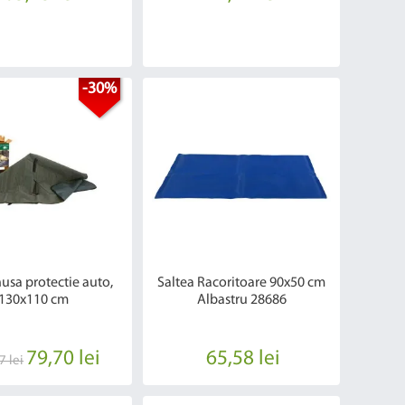
-30%
husa protectie auto,
Saltea Racoritoare 90x50 cm
130x110 cm
Albastru 28686
79,70 lei
65,58 lei
7 lei