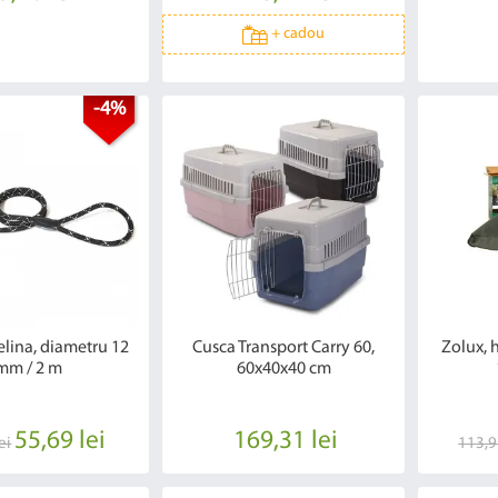
+
cadou
-4%
elina, diametru 12
Cusca Transport Carry 60,
Zolux, 
mm / 2 m
60x40x40 cm
55,69 lei
169,31 lei
ei
113,9