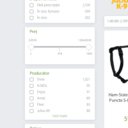
Fără prescripție
2,109
În stoc furnizor
939
În stoc
302
1-60 din
2,109
Preț
2,00 lei
1.834,00 lei
2
918
1834
Producător
Trixie
1,021
N MOL
95
Enjoy
91
Ham-Siste
Antal
89
Puncte S-
Flexi
83
Julius K9
80
Vezi toate
5