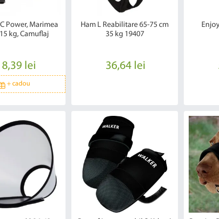
C Power, Marimea
Ham L Reabilitare 65-75 cm
Enjoy
-15 kg, Camuflaj
35 kg 19407
8,39 lei
36,64 lei
+
cadou