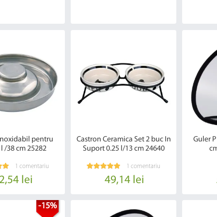
Inoxidabil pentru
Castron Ceramica Set 2 buc In
Guler P
 l /38 cm 25282
Suport 0.25 l/13 cm 24640
cm
1 comentariu
1 comentariu
2,54 lei
49,14 lei
-15%