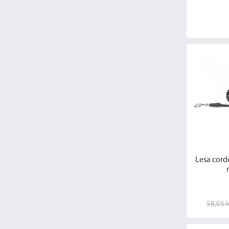
Lesa cord
58,05 l