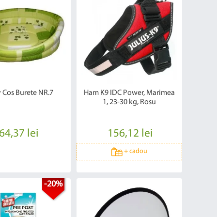
 Cos Burete NR.7
Ham K9 IDC Power, Marimea
1, 23-30 kg, Rosu
64,37 lei
156,12 lei
+
cadou
-20%