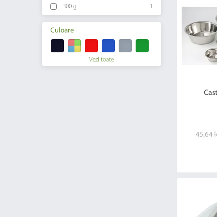
300 g
1
Culoare
Vezi toate
Cast
45,64 l