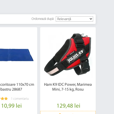
Ordonează după
acoritoare 110x70 cm
Ham K9 IDC Power, Marimea
lbastru 28687
Mini, 7-15 kg, Rosu
1 comentariu
110,99 lei
129,48 lei