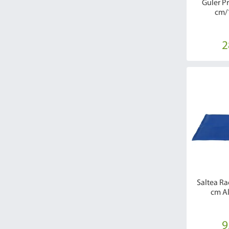
Guler P
cm/
2
Saltea Ra
cm A
9