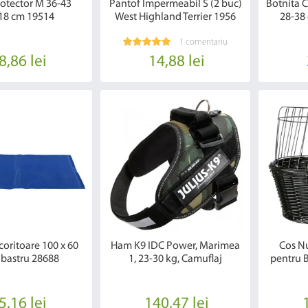
rotector M 36-43
Pantof Impermeabil S (2 buc)
Botnita C
18 cm 19514
West Highland Terrier 1956
28-38 
1 comentariu
8,86 lei
14,88 lei
coritoare 100 x 60
Ham K9 IDC Power, Marimea
Cos N
lbastru 28688
1, 23-30 kg, Camuflaj
pentru B
5,16 lei
140,47 lei