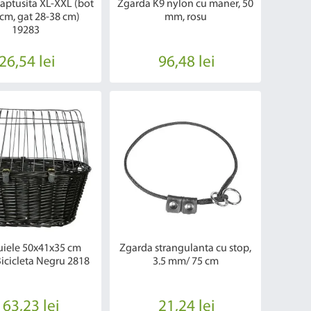
aptusita XL-XXL (bot
Zgarda K9 nylon cu maner, 50
cm, gat 28-38 cm)
mm, rosu
19283
26,54 lei
96,48 lei
uiele 50x41x35 cm
Zgarda strangulanta cu stop,
icicleta Negru 2818
3.5 mm/ 75 cm
163,23 lei
21,24 lei