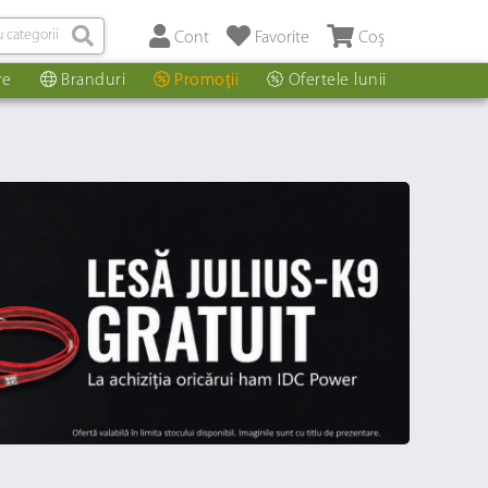
Cont
Favorite
Coș
re
Branduri
Promoții
Ofertele lunii