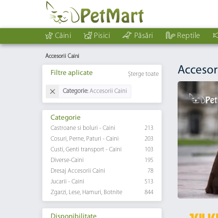
Câini
Pisici
Păsări
Reptile
Accesorii Caini
Accesori
Filtre aplicate
Șterge toate
Categorie:
Accesorii Caini
Categorie
Castroane si boluri - Caini
213
Cosuri, Perne, Paturi - Caini
203
Custi, Genti transport - Caini
103
Diverse-Caini
195
Dresaj Accesorii Caini
78
Jucarii - Caini
513
Zgarzi, Lese, Hamuri, Botnite
844
Disponibilitate