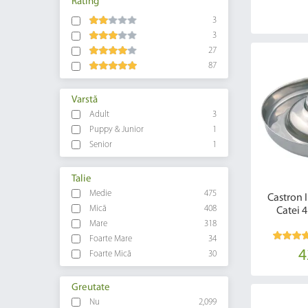
Rating
3
3
27
87
Varstă
Adult
3
Puppy & Junior
1
Senior
1
Talie
Medie
475
Castron 
Mică
408
Catei 4
Mare
318
Foarte Mare
34
4
Foarte Mică
30
Greutate
Nu
2,099