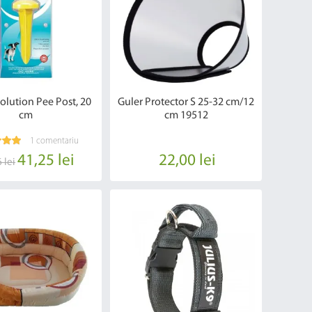
olution Pee Post, 20
Guler Protector S 25-32 cm/12
cm
cm 19512
1 comentariu
41,25 lei
22,00 lei
 lei