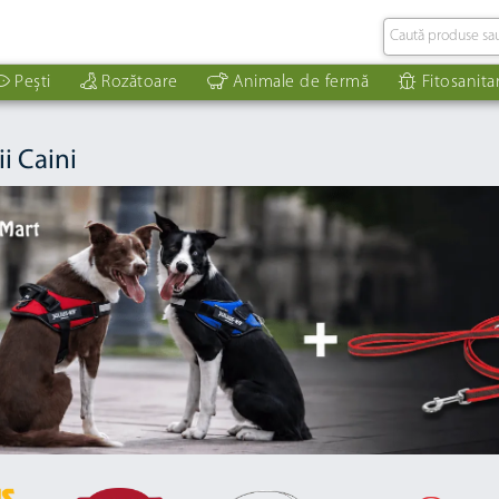
Pești
Rozătoare
Animale de fermă
Fitosanita
i Caini