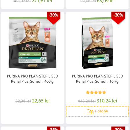
271,61 lei
63,09 lei
388,02 lei
97,06 lei
-30%
-30%
​PURINA PRO PLAN STERILISED
​PURINA PRO PLAN STERILISED
Renal Plus, Somon, 400 g
Renal Plus, Somon, 10 kg
22,65 lei
310,24 lei
32,36 lei
443,20 lei
+
cadou