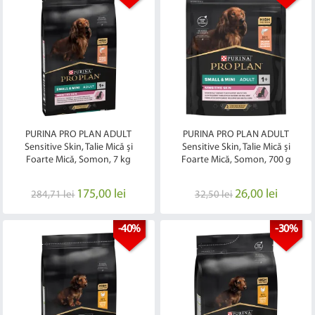
PURINA PRO PLAN ADULT
PURINA PRO PLAN ADULT
Sensitive Skin, Talie Mică și
Sensitive Skin, Talie Mică și
Foarte Mică, Somon, 7 kg
Foarte Mică, Somon, 700 g
175,00 lei
26,00 lei
284,71 lei
32,50 lei
-40%
-30%