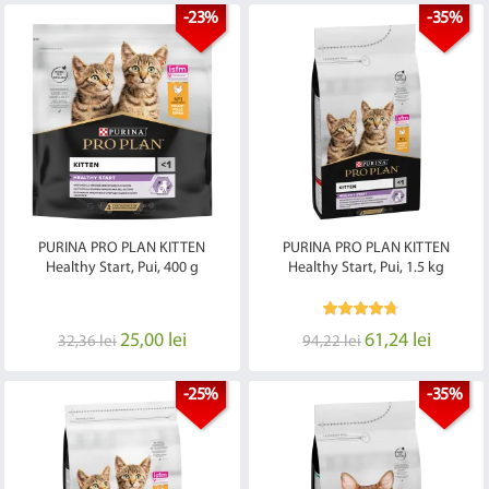
-23%
-35%
​PURINA PRO PLAN KITTEN
​PURINA PRO PLAN KITTEN
Healthy Start, Pui, 400 g
Healthy Start, Pui, 1.5 kg
25,00 lei
61,24 lei
32,36 lei
94,22 lei
-25%
-35%