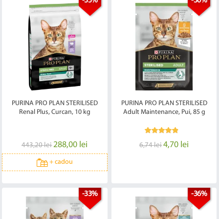
-35%
-30%
​PURINA PRO PLAN STERILISED
PURINA PRO PLAN STERILISED
Renal Plus, Curcan, 10 kg
Adult Maintenance, Pui, 85 g
288,00 lei
4,70 lei
443,20 lei
6,74 lei
+
cadou
-33%
-36%