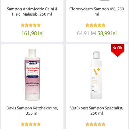
Sampon Antimicotic Caini &
Clorexyderm Sampon 4%, 250
Pisici Malaseb, 250 ml
ml
161,98 lei
64,91 lei
58,99 lei
-57%
Davis Sampon Ketohexidine,
VetExpert Sampon Specialist,
355 ml
250 ml