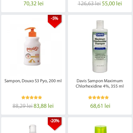
70,32 lei
126,63 lei
55,00 lei
-5%
Sampon, Douxo S3 Pyo, 200 ml
Davis Sampon Maximum
Chlorhexidine 4%, 355 ml
88,29 lei
83,88 lei
68,61 lei
-20%