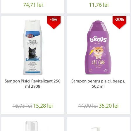
74,71 lei
11,76 lei
-5%
-20%
Sampon Pisici Revitalizant 250
Sampon pentru pisici, beeps,
ml 2908
502 ml
16,05 lei
15,28 lei
44,00 lei
35,20 lei