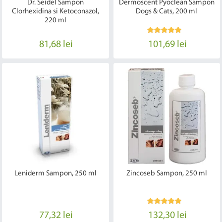
Dr. Seidel Sampon
Dermoscent Pyoclean Sampon
Clorhexidina si Ketoconazol,
Dogs & Cats, 200 ml
220 ml
81,68 lei
101,69 lei
Leniderm Sampon, 250 ml
Zincoseb Sampon, 250 ml
77,32 lei
132,30 lei