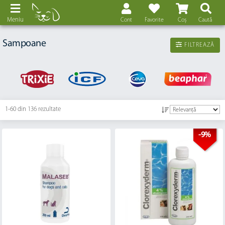
Meniu
Cont
Favorite
Coș
Caută
Sampoane
FILTREAZĂ
1-60 din
136 rezultate
-9%