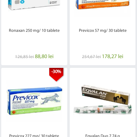
Ronaxan 250 mg/ 10 tablete
Previcox 57 mg/ 30 tablete
88,80 lei
178,27 lei
126,85 lei
254,67 lei
-30%
Previcox 227 mg/ 30 tablete
Eqvalan Duo 7.74 g