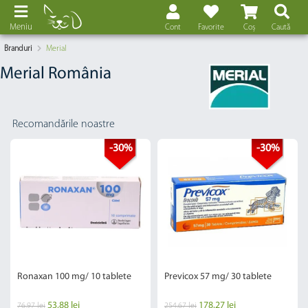
Meniu
Cont
Favorite
Coș
Caută
Branduri
Merial
Merial România
Recomandările noastre
-30%
-30%
Ronaxan 100 mg/ 10 tablete
Previcox 57 mg/ 30 tablete
53,88 lei
178,27 lei
76,97 lei
254,67 lei