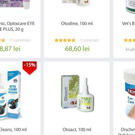
mic, Optixcare EYE
Otodine, 100 ml
Vet's 
E PLUS, 20 g
17 comentarii
7 comentarii
8,87 lei
68,60 lei
31,69
-15%
Cleans, 100 ml
Otoact, 100 ml
Dischet