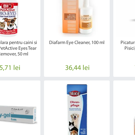
lara pentru caini si
Diafarm Eye Cleaner, 100 ml
Picatur
 PetActive Eyes Tear
Pisic
Remover, 50 ml
5,71 lei
36,44 lei