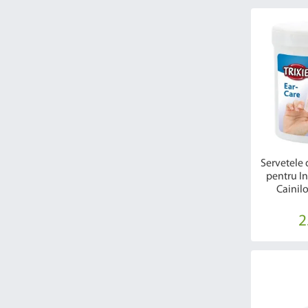
Servetele 
pentru In
Cainil
2