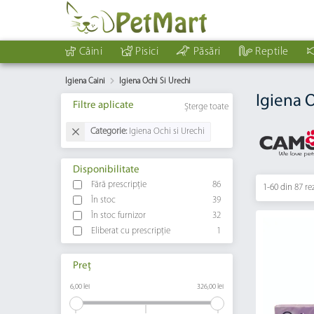
Câini
Pisici
Păsări
Reptile
Igiena Caini
Igiena Ochi Si Urechi
Igiena O
Filtre aplicate
Șterge toate
Categorie:
Igiena Ochi si Urechi
Disponibilitate
Fără prescripție
86
1-60 din
87 re
În stoc
39
În stoc furnizor
32
Eliberat cu prescripție
1
Preț
6,00 lei
326,00 lei