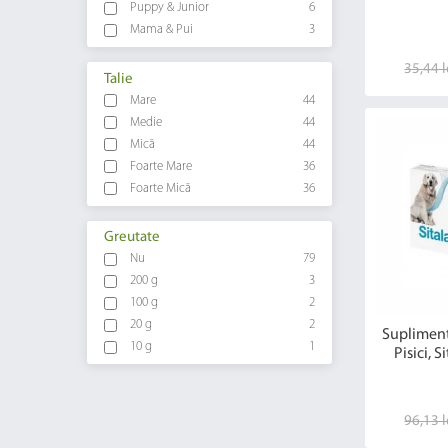
Puppy & Junior
6
Mama & Pui
3
35,44 l
Talie
Mare
44
Medie
44
Mică
44
Foarte Mare
36
Foarte Mică
36
Greutate
Nu
79
200 g
3
100 g
2
20 g
2
Supliment
10 g
1
Pisici, S
96,13 l