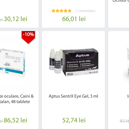
Ochilor 
1 comentariu
30,12 lei
66,01 lei
ei
-10%
e oculare, Caini &
Aptus SentrX Eye Gel, 3 ml
I
italan, 48 tablete
86,52 lei
52,74 lei
ei
97,16