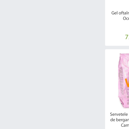
Gel oftalm
Ocr
7
Servetele
de bergam
Cam