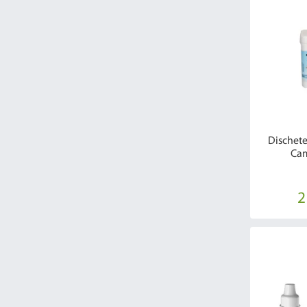
Dischete
Cam
2