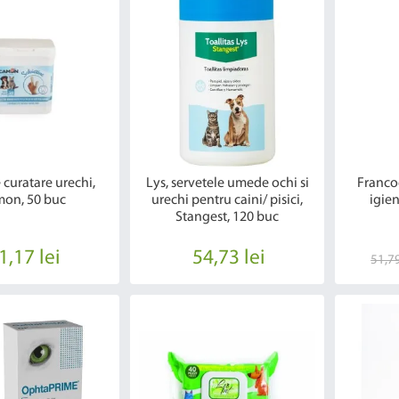
 curatare urechi,
Lys, servetele umede ochi si
Francod
on, 50 buc
urechi pentru caini/ pisici,
igien
Stangest, 120 buc
1,17 lei
54,73 lei
51,79