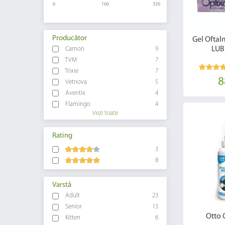
6
166
326
Producător
Gel Oftal
LUB
Camon
9
TVM
7
Trixie
7
8
Vetnova
5
Aventix
4
Flamingo
4
Vezi toate
Rating
3
8
Varstă
Adult
23
Senior
13
Otto 
Kitten
6