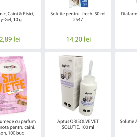
ic, Caini & Pisici,
Solutie pentru Urechi 50 ml
Diafarm
y-Gel, 10 g
2547
2,89 lei
14,20 lei
 umede cu parfum
Aptus ORISOLVE VET
Solutie 
ota pentru caini,
SOLUTIE, 100 ml
on, 100 buc