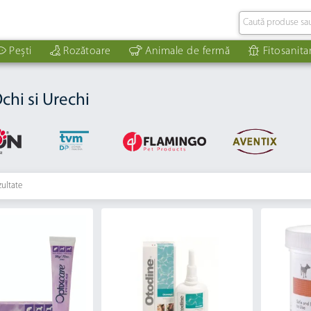
Pești
Rozătoare
Animale de fermă
Fitosanita
chi si Urechi
zultate