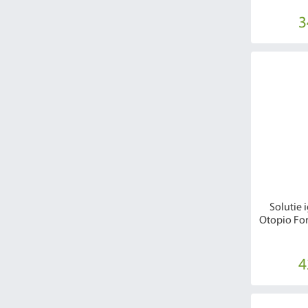
3
Solutie 
Otopio Fort
4