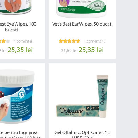
Best Eye Wipes, 100
Vet's Best Ear Wipes, 50 bucati
bucati
4 comentarii
1 comentariu
25,35 lei
25,35 lei
 lei
31,69 lei
e pentru Ingrijirea
Gel Oftalmic, Optixcare EYE