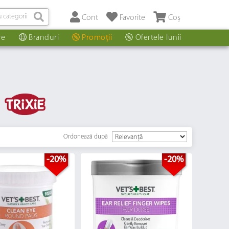
Cont
Favorite
Coș
re
Branduri
Promoții
Ofertele lunii
Ordonează după
-20%
-20%