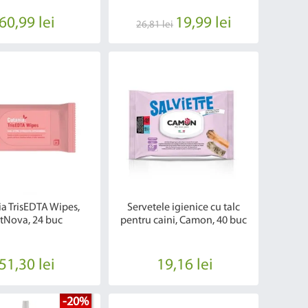
60,99 lei
19,99 lei
26,81 lei
a TrisEDTA Wipes,
Servetele igienice cu talc
tNova, 24 buc
pentru caini, Camon, 40 buc
51,30 lei
19,16 lei
-20%