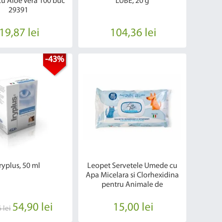
cu Aloe Vera 100 buc
LUBE, 20 g
29391
19,87 lei
104,36 lei
-43%
ryplus, 50 ml
Leopet Servetele Umede cu
Apa Micelara si Clorhexidina
pentru Animale de
Companie, 40 buc
54,90 lei
15,00 lei
 lei