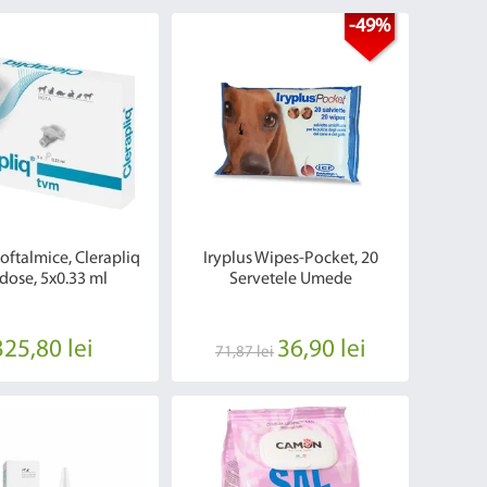
-49%
 oftalmice, Clerapliq
Iryplus Wipes-Pocket, 20
dose, 5x0.33 ml
Servetele Umede
325,80 lei
36,90 lei
71,87 lei