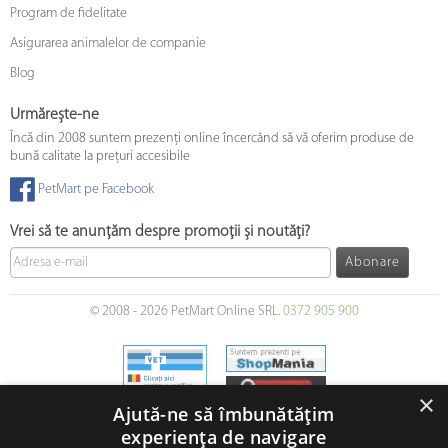
Program de fidelitate
Asigurarea animalelor de companie
Blog
Urmărește-ne
Încă din 2008 suntem prezenți online încercând să vă oferim produse de
bună calitate la prețuri accesibile
PetMart pe Facebook
Vrei să te anunțăm despre promoții și noutăți?
Abonare
© 2008 - 2026 PetMart Online SRL.
0372 905 900
×
Ajută-ne să îmbunătățim
experiența de navigare