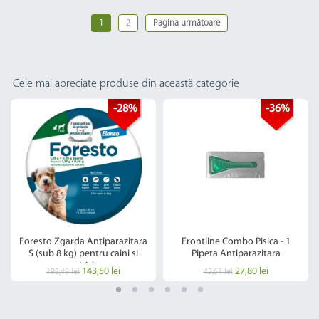
1
2
Pagina următoare
Cele mai apreciate produse din această categorie
-28%
-36%
Foresto Zgarda Antiparazitara
Frontline Combo Pisica - 1
S (sub 8 kg) pentru caini si
Pipeta Antiparazitara
pisici
143,50 lei
27,80 lei
198,49 lei
43,61 lei