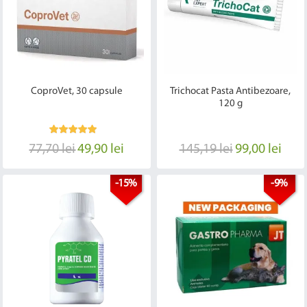
CoproVet, 30 capsule
Trichocat Pasta Antibezoare,
120 g
77,70 lei
49,90 lei
145,19 lei
99,00 lei
-15%
-9%