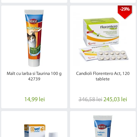
-29%
Malt cu Iarba si Taurina 100 g
Candioli Florentero Act, 120
42739
tablete
14,99 lei
346,58 lei
245,03 lei