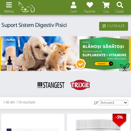
Meniu
Cont
Favorite
Coș
Caută
Suport Sistem Digestiv Pisici
FILTREAZĂ
1-60 din
118 rezultate
-5%