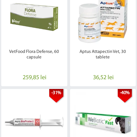
VetFood Flora Defense, 60
Aptus Attapectin Vet, 30
capsule
tablete
259,85 lei
36,52 lei
-31%
-40%