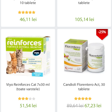
10 tablete
tablete
46,11 lei
105,14 lei
-25%
Viyo Reinforces Cat 7x30 ml
Candioli Florentero Act, 30
(toate varstele)
tablete
51,54 lei
89,64 lei
67,23 lei