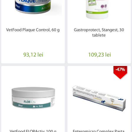
VetFood Plaque Control, 60 g
Gastroprotect, Stangest, 30
tablete
93,12 lei
109,23 lei
-47%
VetFood FLORActiv, 100 g
Enteromicro Complex Pasta,