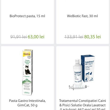
BioProtect pasta, 15 ml
WeBiotic Fast, 30 ml
91,91 lei
63,00 lei
133,91 lei
80,35 lei
Pasta Gastro Intestinala,
Tratamentul Constipatiei Caini
GimCat, 50 g
& Pisici Solutie Orala Laxatract
(Lactuloza), 667 mg/ ml 50 ml