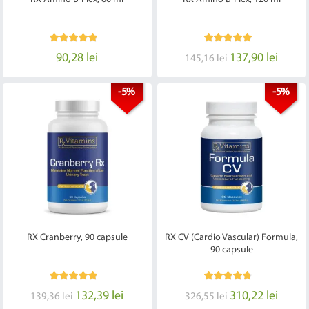
90,28 lei
137,90 lei
145,16 lei
-5%
-5%
RX Cranberry, 90 capsule
RX CV (Cardio Vascular) Formula,
90 capsule
132,39 lei
310,22 lei
139,36 lei
326,55 lei