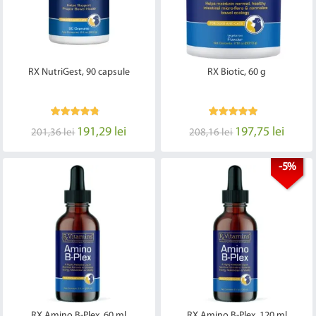
RX NutriGest, 90 capsule
RX Biotic, 60 g
191,29 lei
197,75 lei
201,36 lei
208,16 lei
-5%
RX Amino B-Plex, 60 ml
RX Amino B-Plex, 120 ml