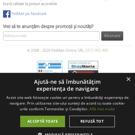
bună calitate la prețuri accesibile
PetMart pe Facebook
Vrei să te anunțăm despre promoții și noutăți?
Abonare
© 2008 - 2026 PetMart Online SRL.
0372 905 900
×
Ajută-ne să îmbunătățim
experiența de navigare
Acest site web folosește cookie-uri pentru a îmbunătăți experiența de
navigare. Prin utilizarea site-ului sunteți de acord cu toate cookie-
urile conform Termenilor și Condițiilor.
Află mai multe
ACCEPTĂ TOATE
REFUZĂ TOT
MODIFICĂ PREFERINȚELE