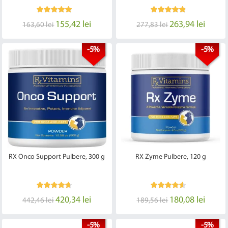
155,42 lei
263,94 lei
163,60 lei
277,83 lei
-5%
-5%
RX Onco Support Pulbere, 300 g
RX Zyme Pulbere, 120 g
420,34 lei
180,08 lei
442,46 lei
189,56 lei
-5%
-5%