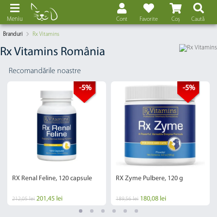
Meniu
Cont
Favorite
Coș
Caută
Branduri
Rx Vitamins
Rx Vitamins România
Recomandările noastre
-5%
-5%
RX Renal Feline, 120 capsule
RX Zyme Pulbere, 120 g
201,45 lei
180,08 lei
212,05 lei
189,56 lei