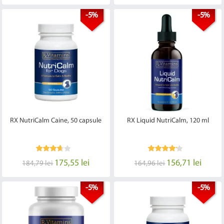
-5%
-5%
RX NutriCalm Caine, 50 capsule
RX Liquid NutriCalm, 120 ml
175,55 lei
156,71 lei
184,79 lei
164,96 lei
-5%
-5%