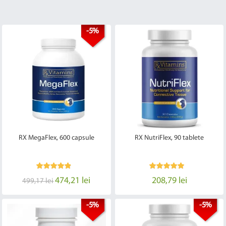
-5%
RX MegaFlex, 600 capsule
RX NutriFlex, 90 tablete
474,21 lei
208,79 lei
499,17 lei
-5%
-5%