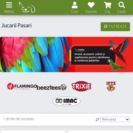
Meniu
Cont
Favorite
Coș
Caută
Jucarii Pasari
FILTREAZĂ
1-60 din
86 rezultate