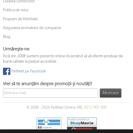
Livrarea comenzilor
Politica de retur
Program de fidelitate
Asigurarea animalelor de companie
Blog
Urmărește-ne
Încă din 2008 suntem prezenți online încercând să vă oferim produse de
bună calitate la prețuri accesibile
PetMart pe Facebook
Vrei să te anunțăm despre promoții și noutăți?
Abonare
© 2008 - 2026 PetMart Online SRL.
0372 905 900