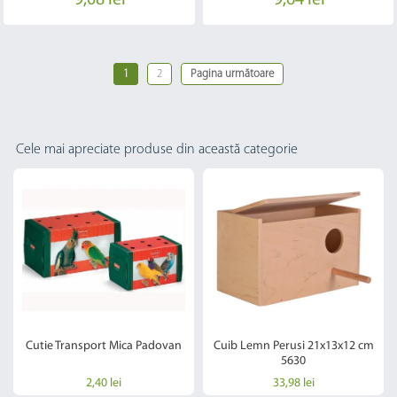
9,08 lei
9,64 lei
1
2
Pagina următoare
Cele mai apreciate produse din această categorie
Cutie Transport Mica Padovan
Cuib Lemn Perusi 21x13x12 cm
5630
2,40 lei
33,98 lei