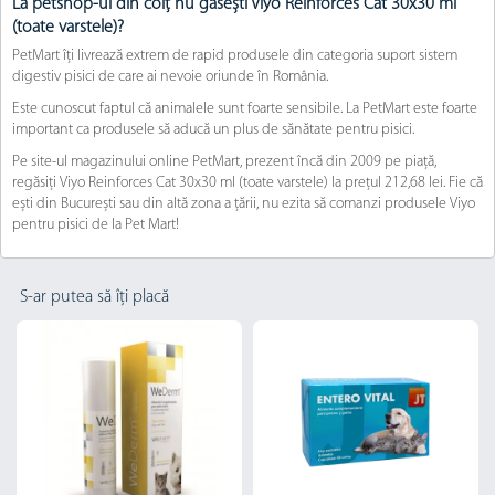
La petshop-ul din colț nu găsești Viyo Reinforces Cat 30x30 ml
(toate varstele)?
PetMart îți livrează extrem de rapid produsele din categoria suport sistem
digestiv pisici de care ai nevoie oriunde în România.
Este cunoscut faptul că animalele sunt foarte sensibile. La PetMart este foarte
important ca produsele să aducă un plus de sănătate pentru pisici.
Pe site-ul magazinului online PetMart, prezent încă din 2009 pe piață,
regăsiți Viyo Reinforces Cat 30x30 ml (toate varstele) la prețul 212,68 lei. Fie că
ești din București sau din altă zona a țării, nu ezita să comanzi produsele Viyo
pentru pisici de la Pet Mart!
S-ar putea să îți placă