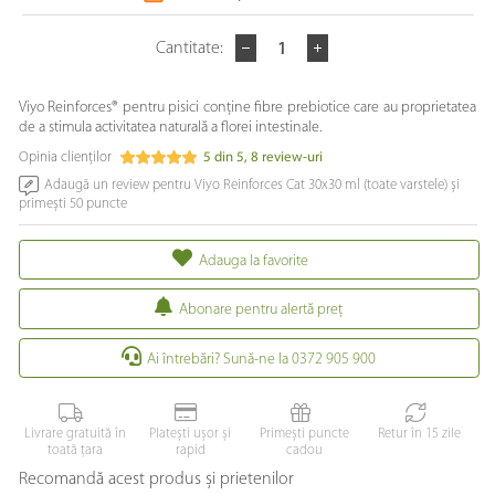
Cantitate:
Viyo Reinforces® pentru pisici conține fibre prebiotice care au proprietatea
de a stimula activitatea naturală a florei intestinale.
Opinia clienților
5
din
5
,
8
review-uri
Adaugă un review pentru Viyo Reinforces Cat 30x30 ml (toate varstele) și
primești 50 puncte
Adauga la favorite
Abonare pentru alertă preţ
Ai întrebări? Sună-ne la 0372 905 900
Livrare gratuită în
Platești ușor și
Primești puncte
Retur în 15 zile
toată țara
rapid
cadou
Recomandă acest produs și prietenilor