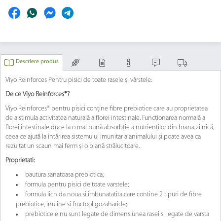
Descriere produs
Viyo Reinforces Pentru pisici de toate rasele și vârstele:
De ce Viyo Reinforces®?
Viyo Reinforces® pentru pisici conține fibre prebiotice care au proprietatea
de a stimula activitatea naturală a florei intestinale. Funcționarea normală a
florei intestinale duce la o mai bună absorbție a nutrienților din hrana zilnică,
ceea ce ajută la întărirea sistemului imunitar a animalului și poate avea ca
rezultat un scaun mai ferm și o blană strălucitoare.
Proprietati:
bautura sanatoasa prebiotica;
formula pentru pisici de toate varstele;
formula lichida noua si imbunatatita care contine 2 tipuri de fibre
prebiotice, inuline si fructooligozaharide;
prebioticele nu sunt legate de dimensiunea rasei si legate de varsta