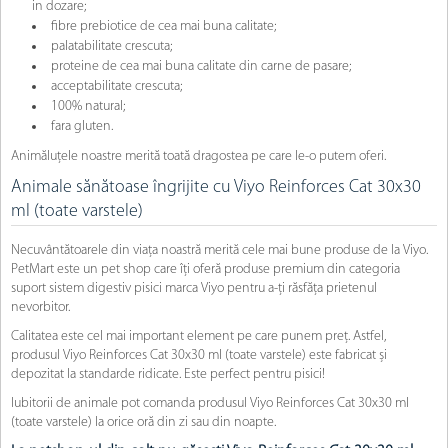
in dozare;
fibre prebiotice de cea mai buna calitate;
palatabilitate crescuta;
proteine de cea mai buna calitate din carne de pasare;
acceptabilitate crescuta;
100% natural;
fara gluten.
Animăluțele noastre merită toată dragostea pe care le-o putem oferi.
Animale sănătoase îngrijite cu Viyo Reinforces Cat 30x30
ml (toate varstele)
Necuvântătoarele din viața noastră merită cele mai bune produse de la Viyo.
PetMart este un pet shop care îți oferă produse premium din categoria
suport sistem digestiv pisici marca Viyo pentru a-ți răsfăța prietenul
nevorbitor.
Calitatea este cel mai important element pe care punem preț. Astfel,
produsul Viyo Reinforces Cat 30x30 ml (toate varstele) este fabricat și
depozitat la standarde ridicate. Este perfect pentru pisici!
Iubitorii de animale pot comanda produsul Viyo Reinforces Cat 30x30 ml
(toate varstele) la orice oră din zi sau din noapte.