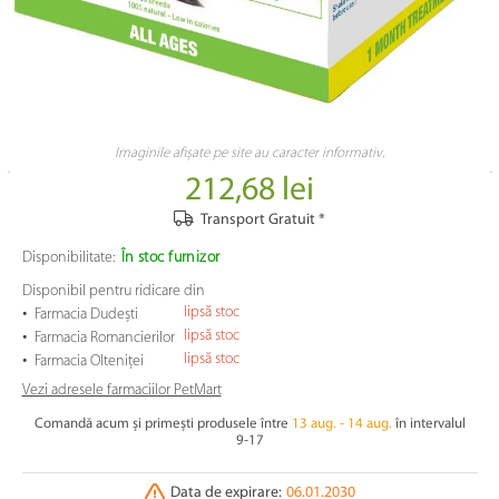
Imaginile afișate pe site au caracter informativ.
212,68 lei
Transport Gratuit *
Disponibilitate:
În stoc furnizor
Disponibil pentru ridicare din
•
lipsă stoc
Farmacia Dudești
•
lipsă stoc
Farmacia Romancierilor
•
lipsă stoc
Farmacia Olteniței
Vezi adresele farmaciilor PetMart
Comandă acum și primești produsele între
13 aug. - 14 aug.
în intervalul
9-17
Data de expirare:
06.01.2030