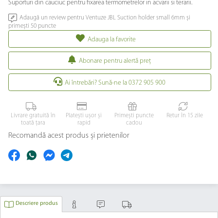
Suporturi din cauciuc pentru fixarea termometrelor in acvarii si terarii.
Adaugă un review pentru Ventuze JBL Suction holder small 6mm și
primești 50 puncte
Adauga la favorite
Abonare pentru alertă preţ
Ai întrebări? Sună-ne la 0372 905 900
Livrare gratuită în
Platești ușor și
Primești puncte
Retur în 15 zile
toată țara
rapid
cadou
Recomandă acest produs și prietenilor
Descriere produs