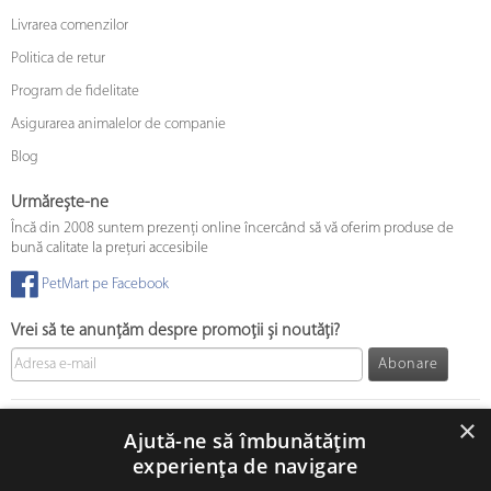
Livrarea comenzilor
Politica de retur
Program de fidelitate
Asigurarea animalelor de companie
Blog
Urmărește-ne
Încă din 2008 suntem prezenți online încercând să vă oferim produse de
bună calitate la prețuri accesibile
PetMart pe Facebook
Vrei să te anunțăm despre promoții și noutăți?
Abonare
© 2008 - 2026 PetMart Online SRL.
0372 905 900
×
Ajută-ne să îmbunătățim
experiența de navigare