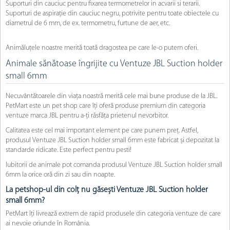
Suporturi din cauciuc pentru fixarea termometrelor in acvarii si terarii.
Suporturi de aspirație din cauciuc negru, potrivite pentru toate obiectele cu
diametrul de 6 mm, de ex. termometru, furtune de aer, etc.
Animăluțele noastre merită toată dragostea pe care le-o putem oferi.
Animale sănătoase îngrijite cu Ventuze JBL Suction holder
small 6mm
Necuvântătoarele din viața noastră merită cele mai bune produse de la JBL.
PetMart este un pet shop care îți oferă produse premium din categoria
ventuze marca JBL pentru a-ți răsfăța prietenul nevorbitor.
Calitatea este cel mai important element pe care punem preț. Astfel,
produsul Ventuze JBL Suction holder small 6mm este fabricat și depozitat la
standarde ridicate. Este perfect pentru pesti!
Iubitorii de animale pot comanda produsul Ventuze JBL Suction holder small
6mm la orice oră din zi sau din noapte.
La petshop-ul din colț nu găsești Ventuze JBL Suction holder
small 6mm?
PetMart îți livrează extrem de rapid produsele din categoria ventuze de care
ai nevoie oriunde în România.