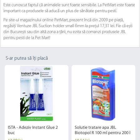
Este cunoscut faptul că animalele sunt foarte sensibile. La PetMart este foarte
important ca produsele să aducă un plus de sănătate pentru pesti.
Pe site-ul magazinului online PetMart, prezent încă din 2009 pe piață,
regăsiți Ventuze JBL Suction holder small 6mm la prețul 17,31 lei. Fie că ești
din București sau din altă zona a țării, nu ezita să comanzi produsele JBL
pentru pesti de la Pet Mart!
S-ar putea să îți placă
ISTA - Adeziv Instant Glue 2
Solutie tratare apa JBL
buc
Biotopol R 100 ml pentru 200 l