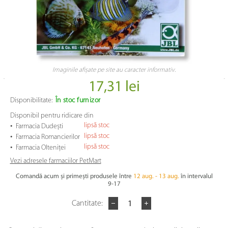
Imaginile afișate pe site au caracter informativ.
17,31 lei
Disponibilitate:
În stoc furnizor
Disponibil pentru ridicare din
•
lipsă stoc
Farmacia Dudești
•
lipsă stoc
Farmacia Romancierilor
•
lipsă stoc
Farmacia Olteniței
Vezi adresele farmaciilor PetMart
Comandă acum și primești produsele între
12 aug. - 13 aug.
în intervalul
9-17
Cantitate: