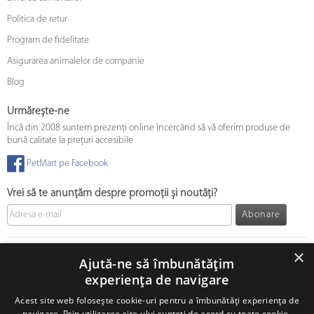
Politica de retur
Program de fidelitate
Asigurarea animalelor de companie
Blog
Urmărește-ne
Încă din 2008 suntem prezenți online încercând să vă oferim produse de
bună calitate la prețuri accesibile
PetMart pe Facebook
Vrei să te anunțăm despre promoții și noutăți?
Abonare
© 2008 - 2026 PetMart Online SRL.
0372 905 900
×
Ajută-ne să îmbunătățim
experiența de navigare
Acest site web folosește cookie-uri pentru a îmbunătăți experiența de
navigare. Prin utilizarea site-ului sunteți de acord cu toate cookie-