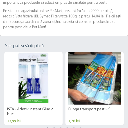
important ca produsele să aducă un plus de sănătate pentru pesti.
Pe site-ul magazinului online PetMart, prezent încă din 2009 pe piață,
regăsiți Vata filtrare JBL Symec Filterwatte 100g la prețul 14,04 lei. Fie că ești
din București sau din altă zona a țării, nu ezita să comanzi produsele JBL
pentru pesti de la Pet Mart!
S-ar putea să îți placă
ISTA - Adeziv Instant Glue 2
Punga transport pesti - S
buc
13,99 lei
1,78 lei