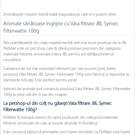
Animăluțele noastre merită toată dragostea pe care le-o putem oferi.
Animale sănătoase îngrijite cu Vata filtrare JBL Symec
Filterwatte 100g
Necuvântătoarele din viața noastră merită cele mai bune produse de la JBL.
PetMart este un pet shop care îți oferă produse premium din categoria
materiale filtrante universale marca JBL pentru a-ți răsfăța prietenul
nevorbitor.
Calitatea este cel mai important element pe care punem preț. Astfel,
produsul Vata filtrare JBL Symec Filterwatte 100g este fabricat și depozitat la
standarde ridicate. Este perfect pentru pesti!
Iubitorii de animale pot comanda produsul Vata filtrare JBL Symec Filterwatte
100g la orice oră din zi sau din noapte.
La petshop-ul din colț nu găsești Vata filtrare JBL Symec
Filterwatte 100g?
PetMart îți livrează extrem de rapid produsele din categoria materiale
filtrante universale de care ai nevoie oriunde în România.
Este cunoscut faptul că animalele sunt foarte sensibile. La PetMart este foarte