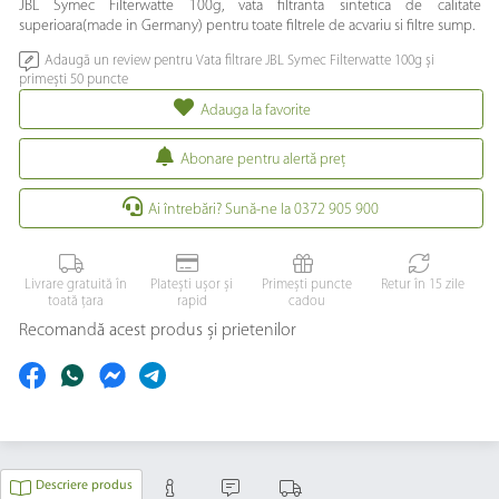
JBL Symec Filterwatte 100g, vata filtranta sintetica de calitate
superioara(made in Germany) pentru toate filtrele de acvariu si filtre sump.
Adaugă un review pentru Vata filtrare JBL Symec Filterwatte 100g și
primești 50 puncte
Adauga la favorite
Abonare pentru alertă preţ
Ai întrebări? Sună-ne la 0372 905 900
Livrare gratuită în
Platești ușor și
Primești puncte
Retur în 15 zile
toată țara
rapid
cadou
Recomandă acest produs și prietenilor
Descriere produs