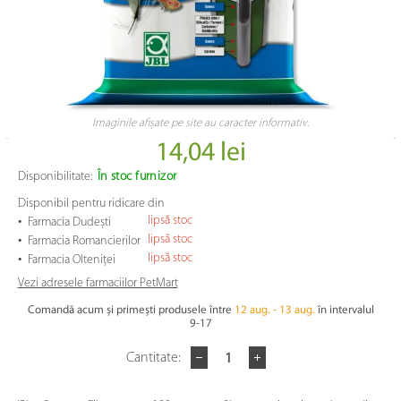
Imaginile afișate pe site au caracter informativ.
14,04 lei
Disponibilitate:
În stoc furnizor
Disponibil pentru ridicare din
•
lipsă stoc
Farmacia Dudești
•
lipsă stoc
Farmacia Romancierilor
•
lipsă stoc
Farmacia Olteniței
Vezi adresele farmaciilor PetMart
Comandă acum și primești produsele între
12 aug. - 13 aug.
în intervalul
9-17
Cantitate: