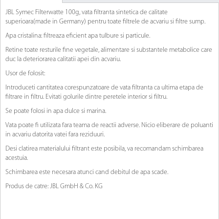
JBL Symec Filterwatte 100g, vata filtranta sintetica de calitate
superioara(made in Germany) pentru toate filtrele de acvariu si filtre sump.
Apa cristalina: filtreaza eficient apa tulbure si particule.
Retine toate resturile fine vegetale, alimentare si substantele metabolice care
duc la deteriorarea calitatii apei din acvariu.
Usor de folosit:
Introduceti cantitatea corespunzatoare de vata filtranta ca ultima etapa de
filtrare in filtru. Evitati golurile dintre peretele interior si filtru.
Se poate folosi in apa dulce si marina.
Vata poate fi utilizata fara teama de reactii adverse. Nicio eliberare de poluanti
in acvariu datorita vatei fara reziduuri.
Desi clatirea materialului filtrant este posibila, va recomandam schimbarea
acestuia.
Schimbarea este necesara atunci cand debitul de apa scade.
Produs de catre: JBL GmbH & Co. KG