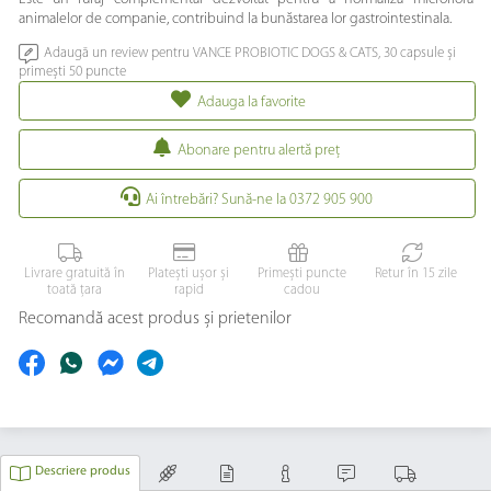
animalelor de companie, contribuind la bunăstarea lor gastrointestinala.
Adaugă un review pentru VANCE PROBIOTIC DOGS & CATS, 30 capsule și
primești 50 puncte
Adauga la favorite
Abonare pentru alertă preţ
Ai întrebări? Sună-ne la 0372 905 900
Livrare gratuită în
Platești ușor și
Primești puncte
Retur în 15 zile
toată țara
rapid
cadou
Recomandă acest produs și prietenilor
Descriere produs