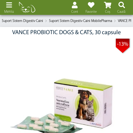
Meniu
Cont
Favorite
Coș
Caută
Suport Sistem Digestiv Caini
Suport Sistem Digestiv Caini MobilePharma
VANCE PRO
VANCE PROBIOTIC DOGS & CATS, 30 capsule
-13%