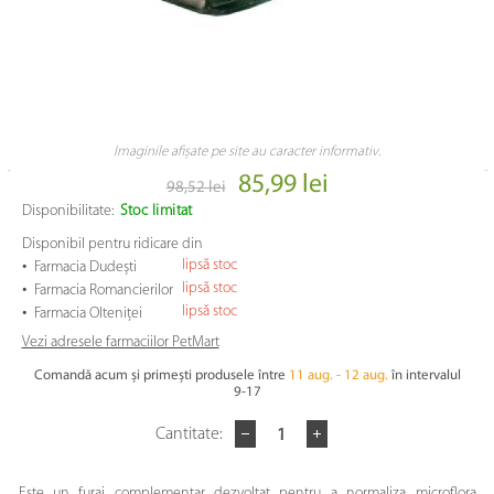
Imaginile afișate pe site au caracter informativ.
85,99 lei
98,52 lei
Disponibilitate:
Stoc limitat
Disponibil pentru ridicare din
•
lipsă stoc
Farmacia Dudești
•
lipsă stoc
Farmacia Romancierilor
•
lipsă stoc
Farmacia Olteniței
Vezi adresele farmaciilor PetMart
Comandă acum și primești produsele între
11 aug. - 12 aug.
în intervalul
9-17
Cantitate:
Este un furaj complementar dezvoltat pentru a normaliza microflora