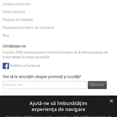
Livrarea comenzilor
Politica de retur
Program de fidelitate
Asigurarea animalelor de companie
Blog
Urmărește-ne
Încă din 2008 suntem prezenți online încercând să vă oferim produse de
bună calitate la prețuri accesibile
PetMart pe Facebook
Vrei să te anunțăm despre promoții și noutăți?
Abonare
© 2008 - 2026 PetMart Online SRL.
0372 905 900
×
Ajută-ne să îmbunătățim
experiența de navigare
Acest site web folosește cookie-uri pentru a îmbunătăți experiența de