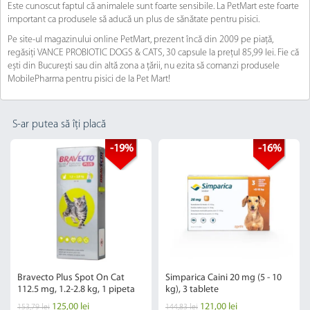
Este cunoscut faptul că animalele sunt foarte sensibile. La PetMart este foarte
important ca produsele să aducă un plus de sănătate pentru pisici.
Pe site-ul magazinului online PetMart, prezent încă din 2009 pe piață,
regăsiți VANCE PROBIOTIC DOGS & CATS, 30 capsule la prețul 85,99 lei. Fie că
ești din București sau din altă zona a țării, nu ezita să comanzi produsele
MobilePharma pentru pisici de la Pet Mart!
S-ar putea să îți placă
-19%
-16%
Bravecto Plus Spot On Cat
Simparica Caini 20 mg (5 - 10
112.5 mg, 1.2-2.8 kg, 1 pipeta
kg), 3 tablete
125,00 lei
121,00 lei
153,79 lei
144,83 lei