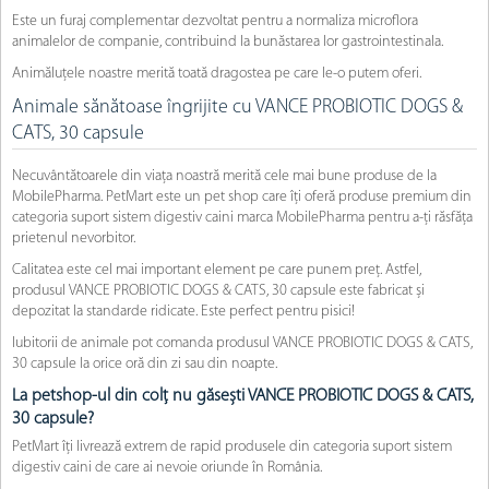
Este un furaj complementar dezvoltat pentru a normaliza microflora
animalelor de companie, contribuind la bunăstarea lor gastrointestinala.
Animăluțele noastre merită toată dragostea pe care le-o putem oferi.
Animale sănătoase îngrijite cu VANCE PROBIOTIC DOGS &
CATS, 30 capsule
Necuvântătoarele din viața noastră merită cele mai bune produse de la
MobilePharma. PetMart este un pet shop care îți oferă produse premium din
categoria suport sistem digestiv caini marca MobilePharma pentru a-ți răsfăța
prietenul nevorbitor.
Calitatea este cel mai important element pe care punem preț. Astfel,
produsul VANCE PROBIOTIC DOGS & CATS, 30 capsule este fabricat și
depozitat la standarde ridicate. Este perfect pentru pisici!
Iubitorii de animale pot comanda produsul VANCE PROBIOTIC DOGS & CATS,
30 capsule la orice oră din zi sau din noapte.
La petshop-ul din colț nu găsești VANCE PROBIOTIC DOGS & CATS,
30 capsule?
PetMart îți livrează extrem de rapid produsele din categoria suport sistem
digestiv caini de care ai nevoie oriunde în România.