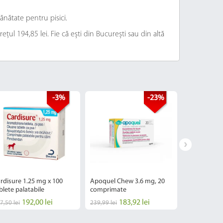
ănătate pentru pisici.
țul 194,85 lei. Fie că ești din București sau din altă
-3%
-23%
rdisure 1.25 mg x 100
Apoquel Chew 3.6 mg, 20
Apoquel 3,6
blete palatabile
comprimate
192,00 lei
183,92 lei
16
7,50 lei
239,99 lei
208,76 lei