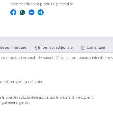
Recomandă acest produs și prietenilor
de administrare
Informaţii adiţionale
Comentarii
ii cu grutatea corporala de pana la 20 kg, pentru tratarea infectiilor respi
terii sensibile la cefalexin.
e la una din substantele active sau la oricare din excipienti;
 guineea si gerbili.