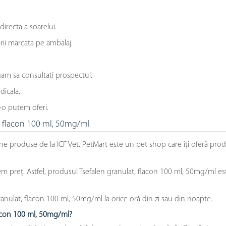
directa a soarelui.
rii marcata pe ambalaj.
gam sa consultati prospectul.
dicala.
-o putem oferi.
t, flacon 100 ml, 50mg/ml
ne produse de la ICF Vet. PetMart este un pet shop care îți oferă prod
preț. Astfel, produsul Tsefalen granulat, flacon 100 ml, 50mg/ml este 
nulat, flacon 100 ml, 50mg/ml la orice oră din zi sau din noapte.
flacon 100 ml, 50mg/ml?