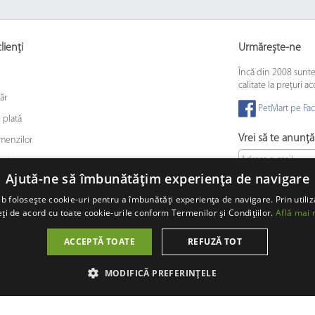
lienți
Urmărește-ne
Încă din 2008 sunt
calitate la prețuri ac
ăr
PetMart pe Fa
 plată
Vrei să te anunț
omenzilor
retur
Ajută-ne să îmbunătățim experiența de navigare
 fidelitate
b folosește cookie-uri pentru a îmbunătăți experiența de navigare. Prin utiliz
 animalelor de companie
ți de acord cu toate cookie-urile conform Termenilor și Condițiilor.
Află mai 
ACCEPTĂ TOATE
REFUZĂ TOT
© 2008 - 2026 PetMart Online SRL.
0372 905 900
MODIFICĂ PREFERINȚELE