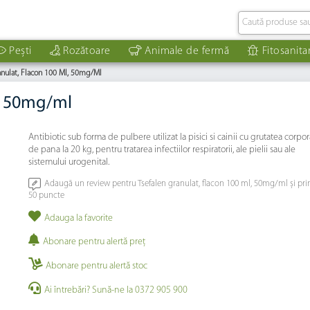
Pești
Rozătoare
Animale de fermă
Fitosanita
anulat, Flacon 100 Ml, 50mg/ml
l, 50mg/ml
Antibiotic sub forma de pulbere utilizat la pisici si cainii cu grutatea corpor
de pana la 20 kg, pentru tratarea infectiilor respiratorii, ale pielii sau ale
sistemului urogenital.
Adaugă un review pentru Tsefalen granulat, flacon 100 ml, 50mg/ml și pri
50 puncte
Adauga la favorite
Abonare pentru alertă preţ
Abonare pentru alertă stoc
Ai întrebări? Sună-ne la 0372 905 900