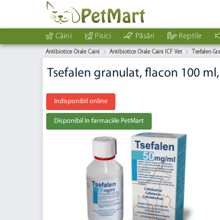
Câini
Pisici
Păsări
Reptile
Antibiotice Orale Caini
Antibiotice Orale Caini ICF Vet
Tsefalen Gr
Tsefalen granulat, flacon 100 m
Indisponibil online
Disponibil în farmaciile PetMart