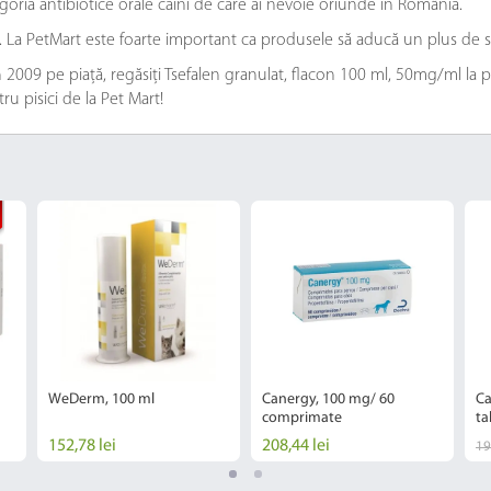
goria antibiotice orale caini de care ai nevoie oriunde în România.
e. La PetMart este foarte important ca produsele să aducă un plus de s
2009 pe piață, regăsiți Tsefalen granulat, flacon 100 ml, 50mg/ml la pre
ru pisici de la Pet Mart!
WeDerm, 100 ml
Canergy, 100 mg/ 60
Ca
comprimate
ta
152,78 lei
208,44 lei
19