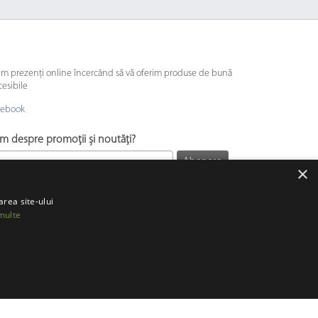
em prezenți online încercând să vă oferim produse de bună
cesibile
cebook
ăm despre promoții și noutăți?
Abonare
×
area site-ului
multe