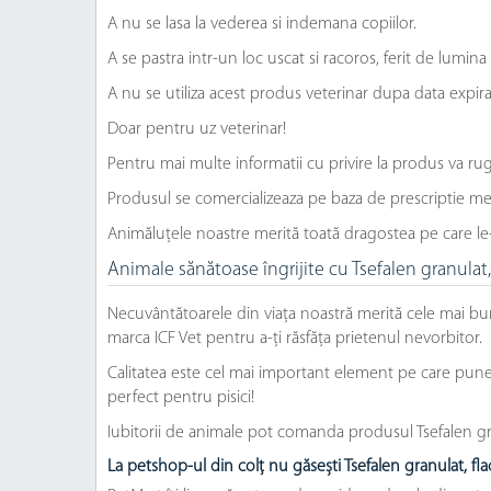
A nu se lasa la vederea si indemana copiilor.
A se pastra intr-un loc uscat si racoros, ferit de lumina 
A nu se utiliza acest produs veterinar dupa data expira
Doar pentru uz veterinar!
Pentru mai multe informatii cu privire la produs va ru
Produsul se comercializeaza pe baza de prescriptie me
Animăluțele noastre merită toată dragostea pe care le
Animale sănătoase îngrijite cu Tsefalen granula
Necuvântătoarele din viața noastră merită cele mai bu
marca ICF Vet pentru a-ți răsfăța prietenul nevorbitor.
Calitatea este cel mai important element pe care punem 
perfect pentru pisici!
Iubitorii de animale pot comanda produsul Tsefalen gra
La petshop-ul din colț nu găsești Tsefalen granulat, 