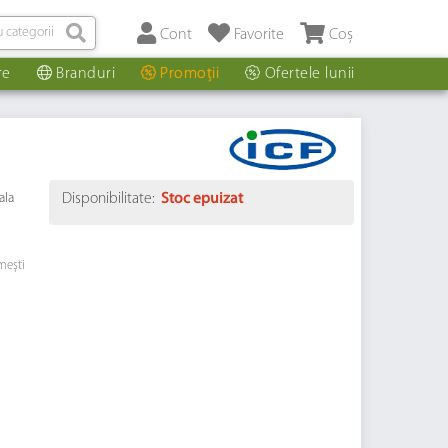
Cont
Favorite
Coș
re
Branduri
Promoții
Ofertele lunii
ala
Disponibilitate:
Stoc epuizat
mești