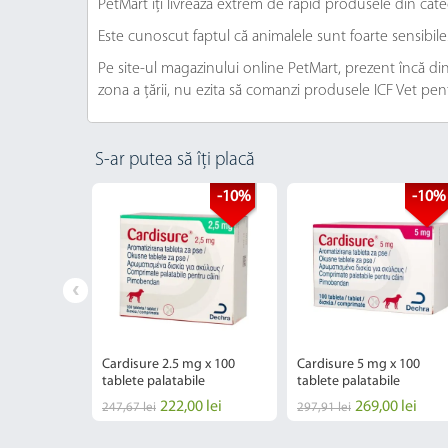
PetMart îți livrează extrem de rapid produsele din cate
Este cunoscut faptul că animalele sunt foarte sensibil
Pe site-ul magazinului online PetMart, prezent încă din 
zona a țării, nu ezita să comanzi produsele ICF Vet pent
S-ar putea să îți placă
-10%
-10%
r 20 mg (21-
Cardisure 2.5 mg x 100
Cardisure 5 mg x 100
te
tablete palatabile
tablete palatabile
222,00 lei
269,00 lei
247,67 lei
297,91 lei