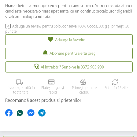
Hrana dietetica monoproteica pentru caini si pisici. Se recomanda atunci
cand este necesara o masa apetisanta, cu un continut proteic usor digerabil
si valoare biologica ridicata.
Adaugă un review pentru Solo, conserva 100% Cocos, 300 g și primești 50
puncte
Adauga la favorite
Abonare pentru alertă preţ
Ai întrebări? Sună-ne la 0372 905 900
Livrare gratuită în
Platești ușor și
Primești puncte
Retur în 15 zile
toată țara
rapid
cadou
Recomandă acest produs și prietenilor