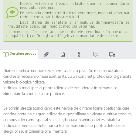
Dietele veterinare trebuie folosite doar la recomandarea
medicului veterinar.
Pe perioada administrării dietei veterinare, medicul veterinar
trebuie consultat la fiecare 6 luni.
Dacă starea de sanatate a animalului dumneavoastră se
înrautățește, consultați imediat medicul veterinar.
În momentul în care ați plasat dietele veterinare în coșul de
cumpărături, confirmați ca ati înțeles recomandarile de mai sus.
Descriere produs
Hrana dietetica monoproteica pentru caini si pisici. Se recomanda atunci
cand este necesara o masa apetisanta, cu un continut proteic usor digerabil si
valoare biologica ridicata.
Indicata in mod special pentru dietele de excludere a intolerantelor
alimentare la anumite surse proteice.
Se administreaza atunci cand este nevoie de o hrana foarte apetisanta, care
contine proteine cu grad ridicat de digestibilitate si valoare nutritiva crescuta,
compusa din carne special selectata, bogata in aminoacizi esentiali. La
indicatiile medicului veterinar, ca hrana monoproteica pentru detectarea
alergiilor sau intolerantelor alimentare.