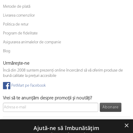
Metode de plată
Livrarea comenzilor
Politica de retur
Program de fidelitate
Asigurarea animalelor de companie
Blog
Urmărește-ne
Încă din 2008 suntem prezenți online încercând să vă oferim produse de
bună calitate la prețuri accesibile
PetMart pe Facebook
Vrei să te anunțăm despre promoții și noutăți?
Abonare
© 2008 - 2026 PetMart Online SRL.
0372 905 900
×
Ajută-ne să îmbunătățim