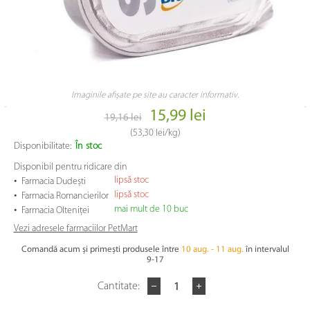
Imaginile afișate pe site au caracter informativ.
15,99 lei
19,16 lei
(
53,30 lei
/kg)
Disponibilitate:
În stoc
Disponibil pentru ridicare din
•
lipsă stoc
Farmacia Dudești
•
lipsă stoc
Farmacia Romancierilor
•
mai mult de 10 buc
Farmacia Olteniței
Vezi adresele farmaciilor PetMart
Comandă acum și primești produsele între
10 aug. - 11 aug.
în intervalul
9-17
Cantitate: