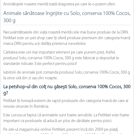
Animăluțele noastre merită toată dragostea pe care le-o putem oferi.
Animale sănătoase îngrijite cu Solo, conserva 100% Cocos,
300 g
Necuvântătoarele din viața noastră merită cele mai bune produse de la DRN.
PetMart este un pet shop care îți oferă produse premium din categoria hrană
marca DRN pentru a-ți răsfăța prietenul nevorbitor.
Calitatea este cel mai important element pe care punem preț. Astfel,
produsul Solo, conserva 100% Cocos, 300 g este fabricat și depozitat la
standarde ridicate. Este perfect pentru pisici!
Iubitorii de animale pot comanda produsul Solo, conserva 100% Cocos, 300 g
la orice oră din zi sau din noapte.
La petshop-ul din colț nu găsești Solo, conserva 100% Cocos, 300
g?
PetMart îți livrează extrem de rapid produsele din categoria hrană de care ai
nevoie oriunde în România.
Este cunoscut faptul că animalele sunt foarte sensibile. La PetMart este foarte
important ca produsele să aducă un plus de sănătate pentru pisici.
Pe site-ul magazinului online PetMart, prezent încă din 2009 pe piață,