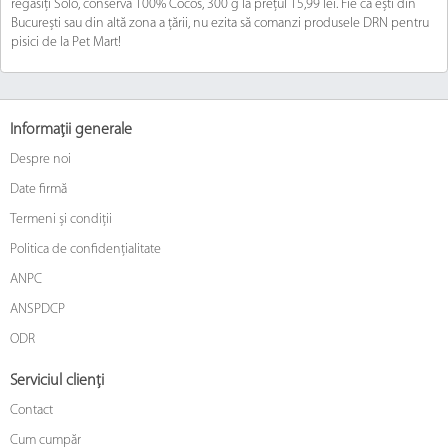
regăsiți Solo, conserva 100% Cocos, 300 g la prețul 15,99 lei. Fie că ești din
București sau din altă zona a țării, nu ezita să comanzi produsele DRN pentru
pisici de la Pet Mart!
Informații generale
Despre noi
Date firmă
Termeni și condiții
Politica de confidențialitate
ANPC
ANSPDCP
ODR
Serviciul clienți
Contact
Cum cumpăr