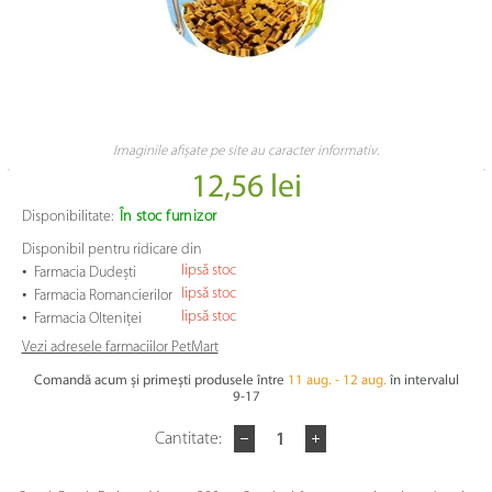
Imaginile afișate pe site au caracter informativ.
12,56 lei
Disponibilitate:
În stoc furnizor
Disponibil pentru ridicare din
•
lipsă stoc
Farmacia Dudești
•
lipsă stoc
Farmacia Romancierilor
•
lipsă stoc
Farmacia Olteniței
Vezi adresele farmaciilor PetMart
Comandă acum și primești produsele între
11 aug. - 12 aug.
în intervalul
9-17
Cantitate: