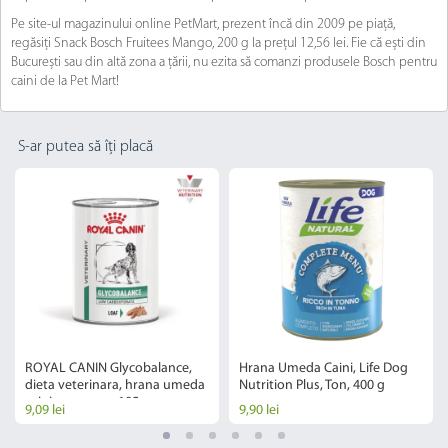
Pe site-ul magazinului online PetMart, prezent încă din 2009 pe piață,
regăsiți Snack Bosch Fruitees Mango, 200 g la prețul 12,56 lei. Fie că ești din
București sau din altă zona a țării, nu ezita să comanzi produsele Bosch pentru
caini de la Pet Mart!
S-ar putea să îți placă
ROYAL CANIN Glycobalance,
Hrana Umeda Caini, Life Dog
dieta veterinara, hrana umeda
Nutrition Plus, Ton, 400 g
caini, conserva, 195 g
9,09 lei
9,90 lei