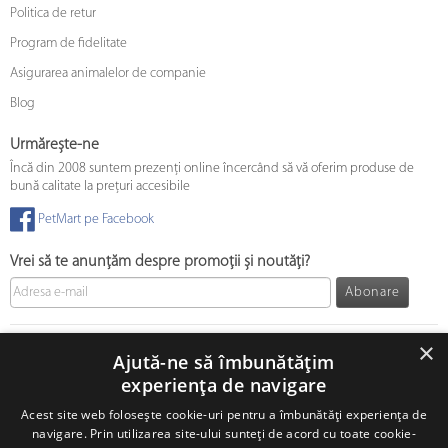
Politica de retur
Program de fidelitate
Asigurarea animalelor de companie
Blog
Urmărește-ne
Încă din 2008 suntem prezenți online încercând să vă oferim produse de
bună calitate la prețuri accesibile
PetMart pe Facebook
Vrei să te anunțăm despre promoții și noutăți?
Abonare
© 2008 - 2026 PetMart Online SRL.
0372 905 900
×
Ajută-ne să îmbunătățim
experiența de navigare
Acest site web folosește cookie-uri pentru a îmbunătăți experiența de
navigare. Prin utilizarea site-ului sunteți de acord cu toate cookie-