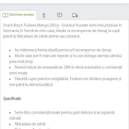
Descriere produs
Snack Bosch Fruitees Mango 200 g - Snackuri fructate semi-moi produse în
Germania, în formă de mini oase, ideale ca recompense de dresaj, la cupă
practică, fără adaos de zahăr, arome sau coloranți.
Au mărimea și forma ideală pentru a fi recompense de dresaj
Micile oase pot fi mâncare repede și nu vor distrage atenția câinelui
prea mult timp
Nivelul ridicat de umezeală de 28% le oferă snackurilor o consisență
semi-moale
Datorită cupei practice resigilabile, Fruitees vor rămâne proaspete și
moi până la ultima bucățică.
Specificatii:
Semi-Moi: consistență moale pentru gust delicios și acceptanță
ridicată
Fără adaos de zahăr