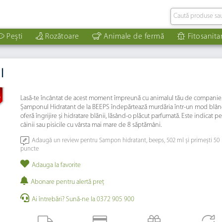
Pești
Rozătoare
Animale de fermă
Fitosanita
l
%
Lasă-te încântat de acest moment împreună cu animalul tău de companie
Șamponul Hidratant de la BEEPS îndepărtează murdăria într-un mod blân
oferă îngrijire și hidratare blănii, lăsând-o plăcut parfumată. Este indicat p
câinii sau pisicile cu vârsta mai mare de 8 săptămâni.
Adaugă un review pentru Sampon hidratant, beeps, 502 ml și primești 50
puncte
Adauga la favorite
Abonare pentru alertă preţ
Ai întrebări? Sună-ne la 0372 905 900