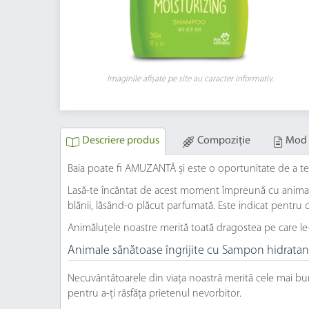
Imaginile afișate pe site au caracter informativ.
Descriere produs
Compoziție
Mod 
Baia poate fi AMUZANTĂ și este o oportunitate de a te
Lasă-te încântat de acest moment împreună cu animalu
blănii, lăsând-o plăcut parfumată. Este indicat pentru c
Animăluțele noastre merită toată dragostea pe care le
Animale sănătoase îngrijite cu Sampon hidratan
Necuvântătoarele din viața noastră merită cele mai 
pentru a-ți răsfăța prietenul nevorbitor.