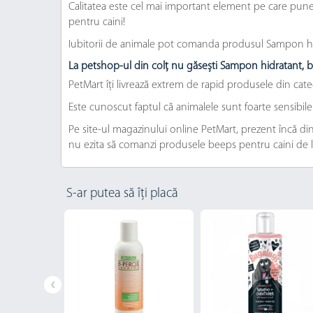
Calitatea este cel mai important element pe care punem
pentru caini!
Iubitorii de animale pot comanda produsul Sampon hidr
La petshop-ul din colț nu găsești Sampon hidratant, 
PetMart îți livrează extrem de rapid produsele din ca
Este cunoscut faptul că animalele sunt foarte sensibil
Pe site-ul magazinului online PetMart, prezent încă din 
nu ezita să comanzi produsele beeps pentru caini de l
S-ar putea să îți placă