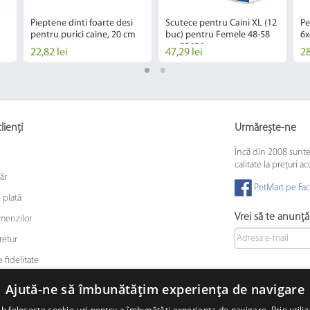
Pieptene dinti foarte desi
Scutece pentru Caini XL (12
Pe
pentru purici caine, 20 cm
buc) pentru Femele 48-58
6x
cm 23636
22,82 lei
47,29 lei
28
lienți
Urmărește-ne
Încă din 2008 sunt
calitate la prețuri ac
ăr
PetMart pe Fa
 plată
Vrei să te anunț
omenzilor
retur
 fidelitate
 animalelor de companie
Ajută-ne să îmbunătățim experiența de navigare
b folosește cookie-uri pentru a îmbunătăți experiența de navigare. Prin utiliz