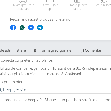
Livrare gratuită în
Platești ușor și
Primești puncte
Retur în 15 z
toată țara
rapid
cadou
Recomandă acest produs și prietenilor
de administrare
Informaţii adiţionale
Comentarii
 conecta cu prietenul tău blănos.
l tău de companie. Șamponul Hidratant de la BEEPS îndepărtează murdă
âinii sau pisicile cu vârsta mai mare de 8 săptămâni.
-o putem oferi.
t, beeps, 502 ml
bune produse de la beeps. PetMart este un pet shop care îți oferă 