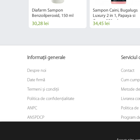
on Benzoic,
Diafarm Sampon
Sampon Caini, Bugalugs
Benzoilperoxid, 150 ml
Luxury 2 in 1, Papaya si
Cocos, 250 ml
30,28 lei
34,45 lei
Informații generale
Serviciul c
Despre noi
Contact
Date firmă
Cum cump
Termeni și condiții
Metode de
Politica de confidențialitate
Livrarea c
ANPC
Politica de 
ANSPDCP
Program de
ODR
Asigurarea
Blog
Acest site we