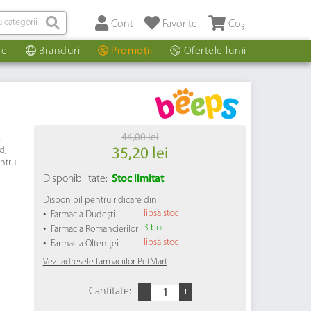
Cont
Favorite
Coș
re
Branduri
Promoții
Ofertele lunii
.
44,00 lei
d,
35,20 lei
entru
Disponibilitate:
Stoc limitat
Disponibil pentru ridicare din
•
lipsă stoc
Farmacia Dudești
•
3 buc
Farmacia Romancierilor
•
lipsă stoc
Farmacia Olteniței
Vezi adresele farmaciilor PetMart
Cantitate: