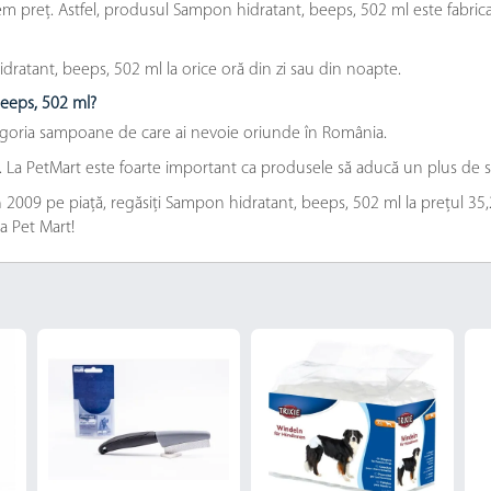
 preț. Astfel, produsul Sampon hidratant, beeps, 502 ml este fabricat 
atant, beeps, 502 ml la orice oră din zi sau din noapte.
beeps, 502 ml?
tegoria sampoane de care ai nevoie oriunde în România.
e. La PetMart este foarte important ca produsele să aducă un plus de s
2009 pe piață, regăsiți Sampon hidratant, beeps, 502 ml la prețul 35,20 l
a Pet Mart!