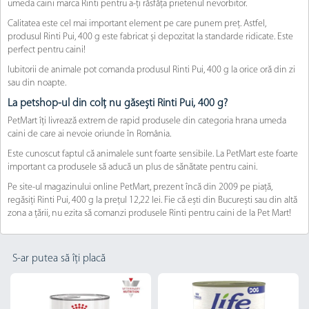
umeda caini marca Rinti pentru a-ți răsfăța prietenul nevorbitor.
Calitatea este cel mai important element pe care punem preț. Astfel,
produsul Rinti Pui, 400 g este fabricat și depozitat la standarde ridicate. Este
perfect pentru caini!
Iubitorii de animale pot comanda produsul Rinti Pui, 400 g la orice oră din zi
sau din noapte.
La petshop-ul din colț nu găsești Rinti Pui, 400 g?
PetMart îți livrează extrem de rapid produsele din categoria hrana umeda
caini de care ai nevoie oriunde în România.
Este cunoscut faptul că animalele sunt foarte sensibile. La PetMart este foarte
important ca produsele să aducă un plus de sănătate pentru caini.
Pe site-ul magazinului online PetMart, prezent încă din 2009 pe piață,
regăsiți Rinti Pui, 400 g la prețul 12,22 lei. Fie că ești din București sau din altă
zona a țării, nu ezita să comanzi produsele Rinti pentru caini de la Pet Mart!
S-ar putea să îți placă