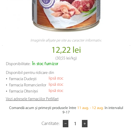
Imaginile afișate pe site au caracter informativ.
12,22 lei
(
30,55 lei
/kg)
Disponibilitate:
În stoc furnizor
Disponibil pentru ridicare din
•
lipsă stoc
Farmacia Dudești
•
lipsă stoc
Farmacia Romancierilor
•
lipsă stoc
Farmacia Olteniței
Vezi adresele farmaciilor PetMart
Comandă acum și primești produsele între
11 aug. - 12 aug.
în intervalul
9-17
Cantitate: