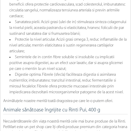
beneficii: ofera protectie cardiovasculara, scad colesterolul, imbunatatesc
circulatia sangelui, normalizeaza tensiunea arteriala si previn aritmiile
cardiace;
Sanatatea pielii. Acizii grasi (ulei de in) stimuleaza sinteza colagenului
la nivelul pielii, aceasta pastrandu-si elasticitatea, hranesc foliculii de par
sustinand sanatatea dar si frumusetea blanii;
Protectie la nivel articular. Acizii grasi omega 3, reduc inflamatiile de la
nivel articular, mentin elaticitatea si sustin regenerarea cartilajelor
articulare;
Semintele de in contin fibre solubile si insolubile cu implicatii
pozitive asupra digestiei, au un efect usor laxativ, dar si asupra glicemei
pe care o mentin la un nivel scazut;
Digestie optima. Fibrele (sfecla) faciliteaza digestia si asimilarea
nutrientilor, imbunatatesc tranzitul intestinal, reduc fermentatiile si
mirosul fecalelor. Fibrele ofera protectie mucoasei intestinale prin
impiedicarea dezvoltarii microorganismelor patogene de la acest nivel.
Animăluțele noastre merită toată dragostea pe care le-o putem oferi.
Animale sănătoase îngrijite cu Rinti Pui, 400 g
Necuvântătoarele din viața noastră merită cele mai bune produse de la Rinti.
PetMart este un pet shop care îți oferă produse premium din categoria hrana