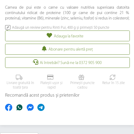
Carnea de pui este o carne cu valoare nutritiva superioara datorita
continutului ridicat de proteine (100 gr carne de pui contine 21 %
proteina), vitamine (B6), minerale (zinc, seleniu, fosfor) si redus in colesterol;
Adaugă un review pentru Rinti Pui, 400 g și primești 50 puncte
Adauga la favorite
Abonare pentru alertă preţ
Ai întrebări? Sună-ne la 0372 905 900
Livrare gratuită în
Platești ușor și
Primești puncte
Retur în 15 zile
toată țara
rapid
cadou
Recomandă acest produs și prietenilor