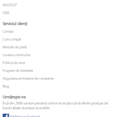
ANSPDCP
ODR
Serviciul clienți
Contact
Cum cumpăr
Metode de plată
Livrarea comenzilor
Politica de retur
Program de fidelitate
Asigurarea animalelor de companie
Blog
Urmărește-ne
Încă din 2008 suntem prezenți online încercând să vă oferim produse de
bună calitate la prețuri accesibile
PetMart pe Facebook