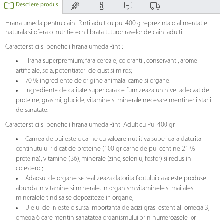
Descriere produs
Hrana umeda pentru caini Rinti adult cu pui 400 g reprezinta o alimentatie
naturala si ofera o nutritie echilibrata tuturor raselor de caini adulti.
Caracteristici si beneficii hrana umeda Rinti:
Hrana superpremium; fara cereale, coloranti , conservanti, arome
artificiale, soia, potentiatori de gust si miros;
70 % ingrediente de origine animala, carne si organe;
Ingrediente de calitate superioara ce furnizeaza un nivel adecvat de
proteine, grasimi, glucide, vitamine si minerale necesare mentinerii starii
de sanatate.
Caracteristici si beneficii hrana umeda Rinti Adult cu Pui 400 gr
Carnea de pui este o carne cu valoare nutritiva superioara datorita
continutului ridicat de proteine (100 gr carne de pui contine 21 %
proteina), vitamine (B6), minerale (zinc, seleniu, fosfor) si redus in
colesterol;
Adaosul de organe se realizeaza datorita faptului ca aceste produse
abunda in vitamine si minerale. In organism vitaminele si mai ales
mineralele tind sa se depoziteze in organe;
Uleiul de in este o sursa importanta de acizi grasi estentiali omega 3,
omega 6 care mentin sanatatea organismului prin numeroasele lor