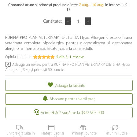
Comandă acum și primești produsele între
7 aug. - 10 aug.
în intervalul 9-
17
Cantitate:
PURINA PRO PLAN VETERINARY DIETS HA Hypo Allergenic este o hrana
veterinara completa hipoalergica pentru diagnosticarea si gestionarea
alergiilor alimentare atat la catei, cat si la cainii adulti.
Opinia clienților
5
din
5
,
1
review
Adaugă un review pentru PURINA PRO PLAN VETERINARY DIETS HA Hypo
Allergenic, 3 kg și primești 50 puncte
Adauga la favorite
Abonare pentru alertă preţ
Ai întrebări? Sună-ne la 0372 905 900
Livrare gratuită în
Platești ușor și
Primești puncte
Retur în 15 zile