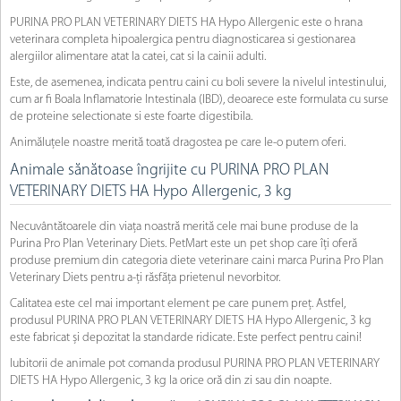
PURINA PRO PLAN VETERINARY DIETS HA Hypo Allergenic este o hrana
veterinara completa hipoalergica pentru diagnosticarea si gestionarea
alergiilor alimentare atat la catei, cat si la cainii adulti.
Este, de asemenea, indicata pentru caini cu boli severe la nivelul intestinului,
cum ar fi Boala Inflamatorie Intestinala (IBD), deoarece este formulata cu surse
de proteine selectionate si este foarte digestibila.
Animăluțele noastre merită toată dragostea pe care le-o putem oferi.
Animale sănătoase îngrijite cu PURINA PRO PLAN
VETERINARY DIETS HA Hypo Allergenic, 3 kg
Necuvântătoarele din viața noastră merită cele mai bune produse de la
Purina Pro Plan Veterinary Diets. PetMart este un pet shop care îți oferă
produse premium din categoria diete veterinare caini marca Purina Pro Plan
Veterinary Diets pentru a-ți răsfăța prietenul nevorbitor.
Calitatea este cel mai important element pe care punem preț. Astfel,
produsul PURINA PRO PLAN VETERINARY DIETS HA Hypo Allergenic, 3 kg
este fabricat și depozitat la standarde ridicate. Este perfect pentru caini!
Iubitorii de animale pot comanda produsul PURINA PRO PLAN VETERINARY
DIETS HA Hypo Allergenic, 3 kg la orice oră din zi sau din noapte.