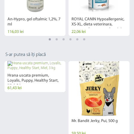
An-Hypro, gel oftalmic 1,2%, 7
ROYAL CANIN Hypoallergenic,
ml
XS-XL, dieta veterinara,
conserva hrana umeda caini,
116,03 lei
22,06 lei
alergii alimentare, 400 g
S-ar putea să îți placă
Hrana uscata premium,
Loyalis, Puppy, Healthy Start,
Miel, 3 kg
61,43 lei
Mr. Bandit Jerky, Pui, 500 g
59,50 lei