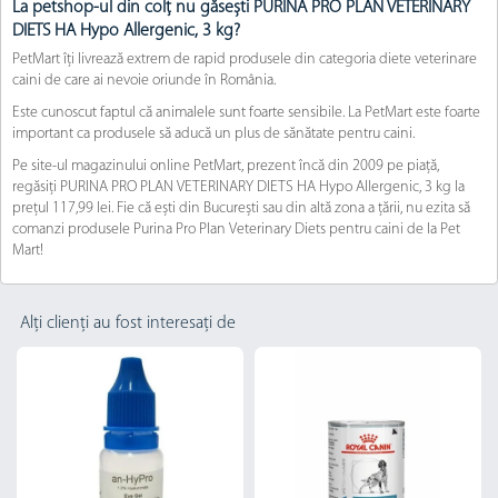
La petshop-ul din colț nu găsești PURINA PRO PLAN VETERINARY
DIETS HA Hypo Allergenic, 3 kg?
PetMart îți livrează extrem de rapid produsele din categoria diete veterinare
caini de care ai nevoie oriunde în România.
Este cunoscut faptul că animalele sunt foarte sensibile. La PetMart este foarte
important ca produsele să aducă un plus de sănătate pentru caini.
Pe site-ul magazinului online PetMart, prezent încă din 2009 pe piață,
regăsiți PURINA PRO PLAN VETERINARY DIETS HA Hypo Allergenic, 3 kg la
prețul 117,99 lei. Fie că ești din București sau din altă zona a țării, nu ezita să
comanzi produsele Purina Pro Plan Veterinary Diets pentru caini de la Pet
Mart!
Alți clienți au fost interesați de