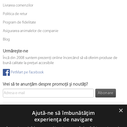
Livrarea comenzilor
Politica de retur
Program de fidelitate
Asigurarea animalelor de companie
Blog
Urmărește-ne
Încă din 2008 suntem prezenți online încercând să vă oferim produse de
bună calitate la prețuri accesibile
PetMart pe Facebook
Vrei să te anunțăm despre promoții și noutăți?
Abonare
© 2008 - 2026 PetMart Online SRL.
0372 905 900
×
Ajută-ne să îmbunătățim
experiența de navigare