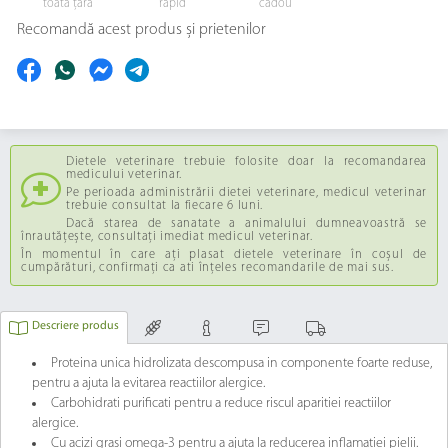
toată țara
rapid
cadou
Recomandă acest produs și prietenilor
Dietele veterinare trebuie folosite doar la recomandarea
medicului veterinar.
Pe perioada administrării dietei veterinare, medicul veterinar
trebuie consultat la fiecare 6 luni.
Dacă starea de sanatate a animalului dumneavoastră se
înrautățește, consultați imediat medicul veterinar.
În momentul în care ați plasat dietele veterinare în coșul de
cumpărături, confirmați ca ati înțeles recomandarile de mai sus.
Descriere produs
Proteina unica hidrolizata descompusa in componente foarte reduse,
pentru a ajuta la evitarea reactiilor alergice.
Carbohidrati purificati pentru a reduce riscul aparitiei reactiilor
alergice.
Cu acizi grasi omega-3 pentru a ajuta la reducerea inflamatiei pielii.