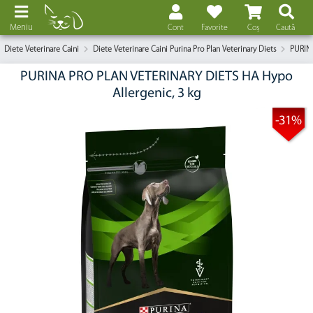
Meniu
Cont
Favorite
Coș
Caută
Diete Veterinare Caini
Diete Veterinare Caini Purina Pro Plan Veterinary Diets
PURINA
PURINA PRO PLAN VETERINARY DIETS HA Hypo
Allergenic, 3 kg
-31%