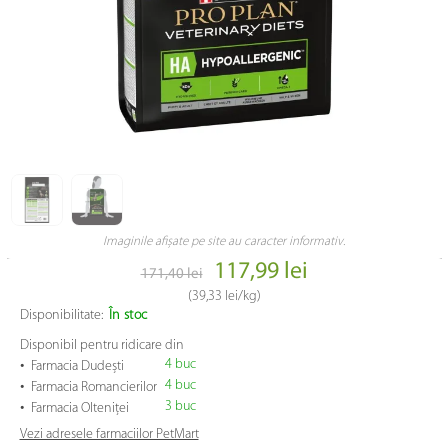
Imaginile afișate pe site au caracter informativ.
117,99 lei
171,40 lei
(
39,33 lei
/kg)
Disponibilitate:
În stoc
Disponibil pentru ridicare din
•
4 buc
Farmacia Dudești
•
4 buc
Farmacia Romancierilor
•
3 buc
Farmacia Olteniței
Vezi adresele farmaciilor PetMart