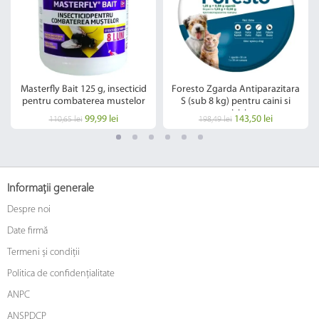
Masterfly Bait 125 g, insecticid
Foresto Zgarda Antiparazitara
pentru combaterea mustelor
S (sub 8 kg) pentru caini si
pisici
99,99 lei
143,50 lei
110,65 lei
198,49 lei
Informații generale
Despre noi
Date firmă
Termeni și condiții
Politica de confidențialitate
ANPC
ANSPDCP