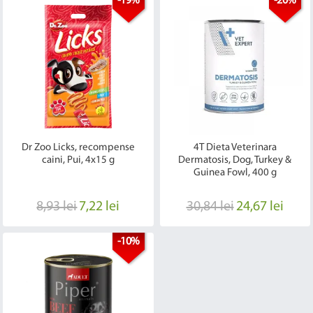
-19%
-20%
Dr Zoo Licks, recompense
4T Dieta Veterinara
caini, Pui, 4x15 g
Dermatosis, Dog, Turkey &
Guinea Fowl, 400 g
8,93 lei
7,22 lei
30,84 lei
24,67 lei
-10%