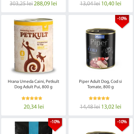
303,25 lei
288,09 lei
13,04 lei
10,40 lei
-10%
Hrana Umeda Caini, Petkult
Piper Adult Dog, Cod si
Dog Adult Pui, 800 g
Tomate, 800 g
20,34 lei
14,48 lei
13,02 lei
-10%
-10%