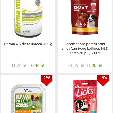
Derma WD dieta umeda, 400 g
Recompense pentru caini
Enjoy Carnivore Lollipop Fit &
Fetch cu pui, 300 g
31,24 lei
16,44 lei
34,55 lei
31,06 lei
-23%
-19%