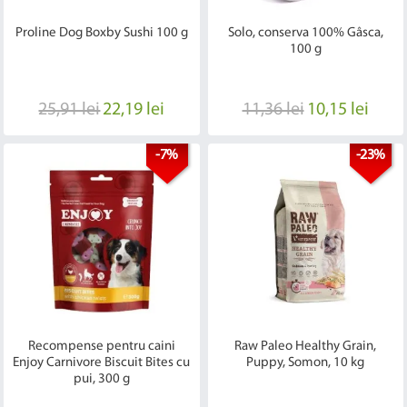
Proline Dog Boxby Sushi 100 g
Solo, conserva 100% Gâsca,
100 g
25,91 lei
22,19 lei
11,36 lei
10,15 lei
-7%
-23%
Recompense pentru caini
Raw Paleo Healthy Grain,
Enjoy Carnivore Biscuit Bites cu
Puppy, Somon, 10 kg
pui, 300 g