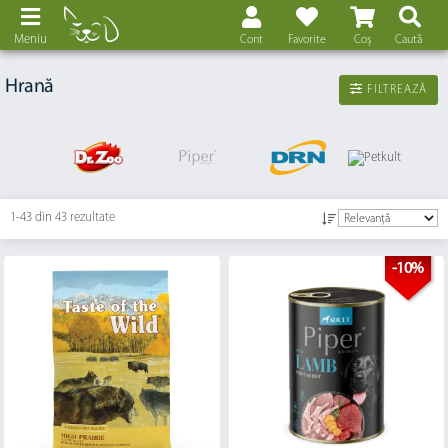
Meniu
Cont
Favorite
Coș
Caută
Hrană
FILTREAZĂ
1-43 din
43 rezultate
-10%