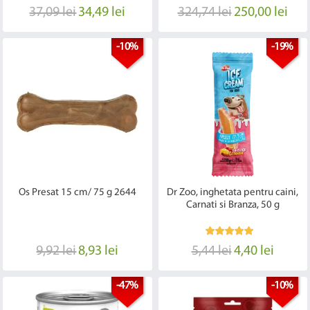
37,09 lei
34,49 lei
324,74 lei
250,00 lei
-10%
-19%
Os Presat 15 cm/ 75 g 2644
Dr Zoo, inghetata pentru caini,
Carnati si Branza, 50 g
9,92 lei
8,93 lei
5,44 lei
4,40 lei
-47%
-10%