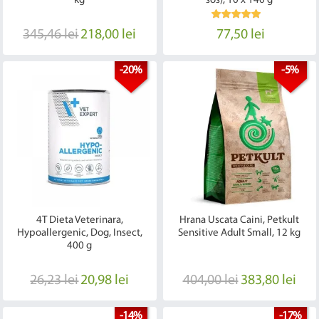
kg
sos), 10 x 140 g
345,46 lei
218,00 lei
77,50 lei
-20%
-5%
4T Dieta Veterinara,
Hrana Uscata Caini, Petkult
Hypoallergenic, Dog, Insect,
Sensitive Adult Small, 12 kg
400 g
26,23 lei
20,98 lei
404,00 lei
383,80 lei
-14%
-17%