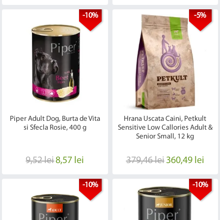
-10%
-5%
Piper Adult Dog, Burta de Vita
Hrana Uscata Caini, Petkult
si Sfecla Rosie, 400 g
Sensitive Low Callories Adult &
Senior Small, 12 kg
9,52 lei
8,57 lei
379,46 lei
360,49 lei
-10%
-10%