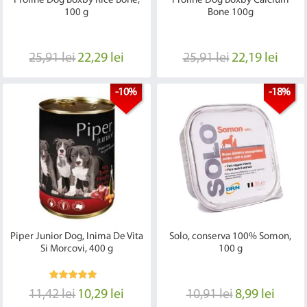
Proline Dog Boxby Rice Bone,
Proline Dog Boxby Calcium
100 g
Bone 100g
25,91 lei
22,29 lei
25,91 lei
22,19 lei
-10%
-18%
Piper Junior Dog, Inima De Vita
Solo, conserva 100% Somon,
Si Morcovi, 400 g
100 g
11,42 lei
10,29 lei
10,91 lei
8,99 lei