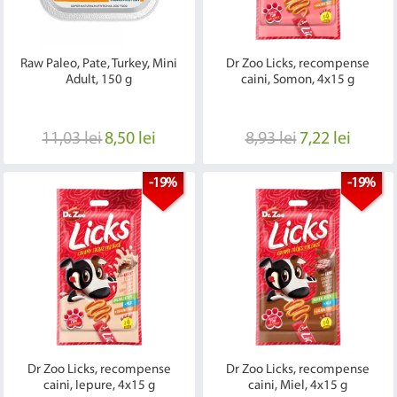
Raw Paleo, Pate, Turkey, Mini
Dr Zoo Licks, recompense
Adult, 150 g
caini, Somon, 4x15 g
11,03 lei
8,50 lei
8,93 lei
7,22 lei
-19%
-19%
Dr Zoo Licks, recompense
Dr Zoo Licks, recompense
caini, Iepure, 4x15 g
caini, Miel, 4x15 g