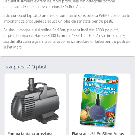
PetMart îți livrează extrem de rapid produsele din categoria pompe
recirculare de care ai nevoie oriunde în România.
Este cunoscut faptul că animalele sunt foarte sensibile. La PetMart este foarte
important ca produsele să aducă un plus de sănătate pentru pesti.
Pe site-ul magazinului online PetMart, prezent încă din 2009 pe piață,
regăsiți Pompa iaz Hailea S8000 la prețul 453,61 lei. Fie că ești din București
sau din altă zona a țării, nu ezita să comanzi produsele Hailea pentru pesti de
la Pet Mart!
S-ar putea să îți placă
Pompa fantana arteziana
Piatra aer JBL ProSilent Aeras