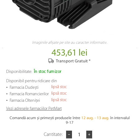
Imaginile afișate pe site au caracter informativ.
453,61 lei
Transport Gratuit *
Disponibilitate:
În stoc furnizor
Disponibil pentru ridicare din
•
lipsă stoc
Farmacia Dudești
•
lipsă stoc
Farmacia Romancierilor
•
lipsă stoc
Farmacia Olteniței
Vezi adresele farmaciilor PetMart
Comandă acum și primești produsele între
12 aug. - 13 aug.
în intervalul
9-17
Cantitate: