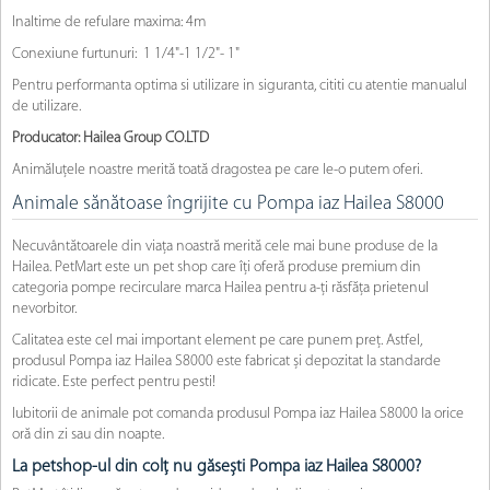
Inaltime de refulare maxima: 4m
Conexiune furtunuri: 1 1/4"-1 1/2"- 1"
Pentru performanta optima si utilizare in siguranta, cititi cu atentie manualul
de utilizare.
Producator: Hailea Group CO.LTD
Animăluțele noastre merită toată dragostea pe care le-o putem oferi.
Animale sănătoase îngrijite cu Pompa iaz Hailea S8000
Necuvântătoarele din viața noastră merită cele mai bune produse de la
Hailea. PetMart este un pet shop care îți oferă produse premium din
categoria pompe recirculare marca Hailea pentru a-ți răsfăța prietenul
nevorbitor.
Calitatea este cel mai important element pe care punem preț. Astfel,
produsul Pompa iaz Hailea S8000 este fabricat și depozitat la standarde
ridicate. Este perfect pentru pesti!
Iubitorii de animale pot comanda produsul Pompa iaz Hailea S8000 la orice
oră din zi sau din noapte.
La petshop-ul din colț nu găsești Pompa iaz Hailea S8000?