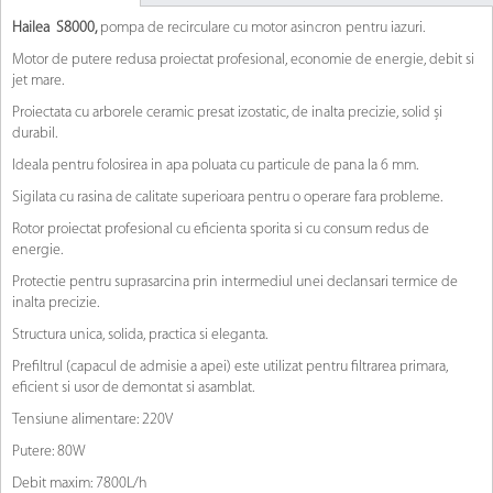
Hailea S8000,
pompa de recirculare cu motor asincron pentru iazuri.
Motor de putere redusa proiectat profesional, economie de energie, debit si
jet mare.
Proiectata cu arborele ceramic presat izostatic, de inalta precizie, solid și
durabil.
Ideala pentru folosirea in apa poluata cu particule de pana la 6 mm.
Sigilata cu rasina de calitate superioara pentru o operare fara probleme.
Rotor proiectat profesional cu eficienta sporita si cu consum redus de
energie.
Protectie pentru suprasarcina prin intermediul unei declansari termice de
inalta precizie.
Structura unica, solida, practica si eleganta.
Prefiltrul (capacul de admisie a apei) este utilizat pentru filtrarea primara,
eficient si usor de demontat si asamblat.
Tensiune alimentare: 220V
Putere: 80W
Debit maxim: 7800L/h