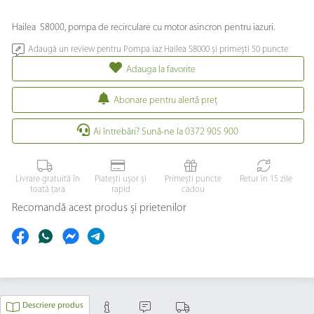
Hailea S8000, pompa de recirculare cu motor asincron pentru iazuri.
Adaugă un review pentru Pompa iaz Hailea S8000 și primești 50 puncte
Adauga la favorite
Abonare pentru alertă preţ
Ai întrebări? Sună-ne la 0372 905 900
Livrare gratuită în
Platești ușor și
Primești puncte
Retur în 15 zile
toată țara
rapid
cadou
Recomandă acest produs și prietenilor
Descriere produs