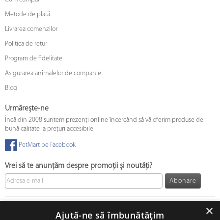
Metode de plată
Livrarea comenzilor
Politica de retur
Program de fidelitate
Asigurarea animalelor de companie
Blog
Urmărește-ne
Încă din 2008 suntem prezenți online încercând să vă oferim produse de
bună calitate la prețuri accesibile
PetMart pe Facebook
Vrei să te anunțăm despre promoții și noutăți?
Abonare
© 2008 - 2026 PetMart Online SRL.
0372 905 900
×
Ajută-ne să îmbunătățim