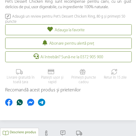
Pet's Dessert Chicken Ring sunt recompense pentru caini, cu un gust
delicios de pui, usor digerabile, cu ingrediente 100% naturale.
Adaugă un review pentru Pet's Dessert Chicken Ring, 80 g și primești 50
puncte
Adauga la favorite
Abonare pentru alertă preţ
Ai întrebări? Sună-ne la 0372 905 900
Livrare gratuită în
Platești ușor și
Primești puncte
Retur în 15 zile
toată țara
rapid
cadou
Recomandă acest produs și prietenilor
Descriere produs