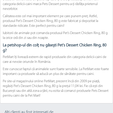
categoria delicii-caini marca Pets Dessert pentru a-ți răsfăța prietenul
nevorbitor.
Calitatea este cel mai important element pe care punem preț. Astfel,
produsul Pet's Dessert Chicken Ring, 80 g este fabricat și depozitat la
standarde ridicate. Este perfect pentru caini!
Iubitorii de animale pot comanda produsul Pet's Dessert Chicken Ring, 80 g
la orice oră din zi sau din noapte.
La petshop-ul din colț nu găsești Pet's Dessert Chicken Ring, 80
g?
PetMart îți livrează extrem de rapid produsele din categoria delicii-caini de
care ai nevoie oriunde în România.
Este cunoscut faptul că animalele sunt foarte sensibile. La PetMart este foarte
important ca produsele să aducă un plus de sănătate pentru caini.
Pe site-ul magazinului online PetMart, prezent încă din 2009 pe piață,
regăsiți Pet's Dessert Chicken Ring, 80 g la prețul 11,04 lei. Fie că ești din
București sau din altă zona a țării, nu ezita să comanzi produsele Pets Dessert
pentru caini de la Pet Mart!
Alți clienți au fost interesați de