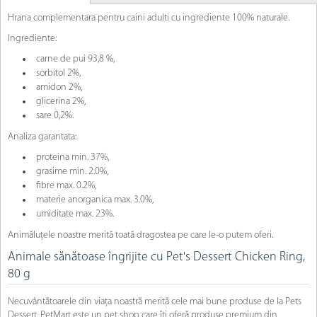
Hrana complementara pentru caini adulti cu ingrediente 100% naturale.
Ingrediente:
carne de pui 93,8 %,
sorbitol 2%,
amidon 2%,
glicerina 2%,
sare 0,2%.
Analiza garantata:
proteina min. 37%,
grasime min. 2.0%,
fibre max. 0.2%,
materie anorganica max. 3.0%,
umiditate max. 23%.
Animăluțele noastre merită toată dragostea pe care le-o putem oferi.
Animale sănătoase îngrijite cu Pet's Dessert Chicken Ring,
80 g
Necuvântătoarele din viața noastră merită cele mai bune produse de la Pets
Dessert. PetMart este un pet shop care îți oferă produse premium din