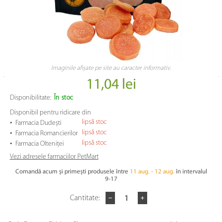
Imaginile afișate pe site au caracter informativ.
11,04 lei
Disponibilitate:
În stoc
Disponibil pentru ridicare din
•
lipsă stoc
Farmacia Dudești
•
lipsă stoc
Farmacia Romancierilor
•
lipsă stoc
Farmacia Olteniței
Vezi adresele farmaciilor PetMart
Comandă acum și primești produsele între
11 aug. - 12 aug.
în intervalul
9-17
Cantitate: