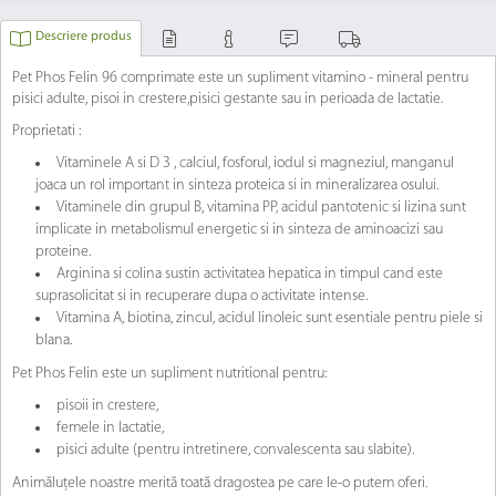
Descriere produs
Pet Phos Felin 96 comprimate este un supliment vitamino - mineral pentru
pisici adulte, pisoi in crestere,pisici gestante sau in perioada de lactatie.
Proprietati :
Vitaminele A si D 3 , calciul, fosforul, iodul si magneziul, manganul
joaca un rol important in sinteza proteica si in mineralizarea osului.
Vitaminele din grupul B, vitamina PP, acidul pantotenic si lizina sunt
implicate in metabolismul energetic si in sinteza de aminoacizi sau
proteine.
Arginina si colina sustin activitatea hepatica in timpul cand este
suprasolicitat si in recuperare dupa o activitate intense.
Vitamina A, biotina, zincul, acidul linoleic sunt esentiale pentru piele si
blana.
Pet Phos Felin este un supliment nutritional pentru:
pisoii in crestere,
femele in lactatie,
pisici adulte (pentru intretinere, convalescenta sau slabite).
Animăluțele noastre merită toată dragostea pe care le-o putem oferi.