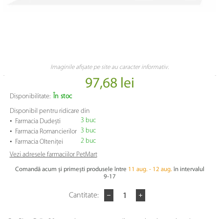
Imaginile afișate pe site au caracter informativ.
97,68 lei
Disponibilitate:
În stoc
Disponibil pentru ridicare din
•
3 buc
Farmacia Dudești
•
3 buc
Farmacia Romancierilor
•
2 buc
Farmacia Olteniței
Vezi adresele farmaciilor PetMart
Comandă acum și primești produsele între
11 aug. - 12 aug.
în intervalul
9-17
Cantitate: