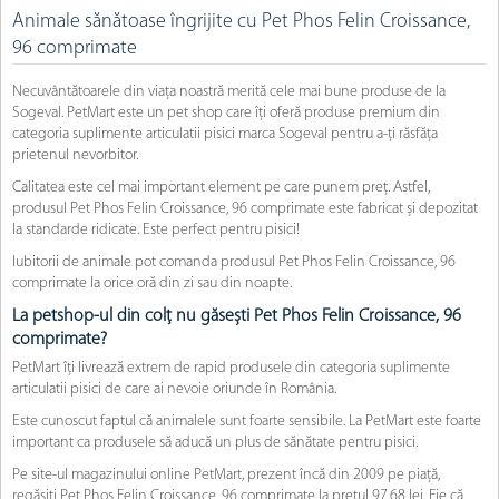
Animale sănătoase îngrijite cu Pet Phos Felin Croissance,
96 comprimate
Necuvântătoarele din viața noastră merită cele mai bune produse de la
Sogeval. PetMart este un pet shop care îți oferă produse premium din
categoria suplimente articulatii pisici marca Sogeval pentru a-ți răsfăța
prietenul nevorbitor.
Calitatea este cel mai important element pe care punem preț. Astfel,
produsul Pet Phos Felin Croissance, 96 comprimate este fabricat și depozitat
la standarde ridicate. Este perfect pentru pisici!
Iubitorii de animale pot comanda produsul Pet Phos Felin Croissance, 96
comprimate la orice oră din zi sau din noapte.
La petshop-ul din colț nu găsești Pet Phos Felin Croissance, 96
comprimate?
PetMart îți livrează extrem de rapid produsele din categoria suplimente
articulatii pisici de care ai nevoie oriunde în România.
Este cunoscut faptul că animalele sunt foarte sensibile. La PetMart este foarte
important ca produsele să aducă un plus de sănătate pentru pisici.
Pe site-ul magazinului online PetMart, prezent încă din 2009 pe piață,
regăsiți Pet Phos Felin Croissance, 96 comprimate la prețul 97,68 lei. Fie că