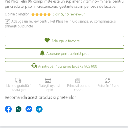
Pet Phos Felin 96 comprimate este un supliment vitamino - mineral pentru
pisici adulte, pisoi in crestere,pisici gestante sau in perioada de lactatie.
Opinia clienților
5
din
5
,
15
review-uri
Adaugă un review pentru Pet Phos Felin Croissance, 96 comprimate și
primești 50 puncte
Adauga la favorite
Abonare pentru alertă preţ
Ai întrebări? Sună-ne la 0372 905 900
Livrare gratuită în
Platești ușor și
Primești puncte
Retur în 15 zile
toată țara
rapid
cadou
Recomandă acest produs și prietenilor