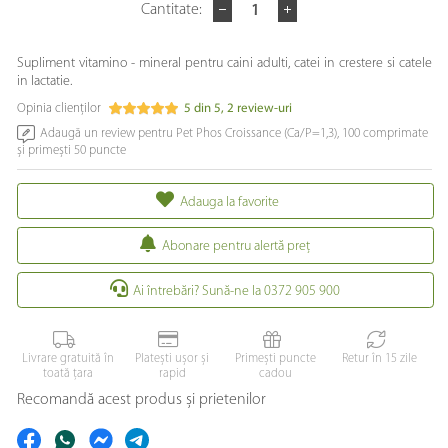
Cantitate:
Supliment vitamino - mineral pentru caini adulti, catei in crestere si catele
in lactatie.
Opinia clienților
5
din
5
,
2
review-uri
Adaugă un review pentru Pet Phos Croissance (Ca/P=1,3), 100 comprimate
și primești 50 puncte
Adauga la favorite
Abonare pentru alertă preţ
Ai întrebări? Sună-ne la 0372 905 900
Livrare gratuită în
Platești ușor și
Primești puncte
Retur în 15 zile
toată țara
rapid
cadou
Recomandă acest produs și prietenilor