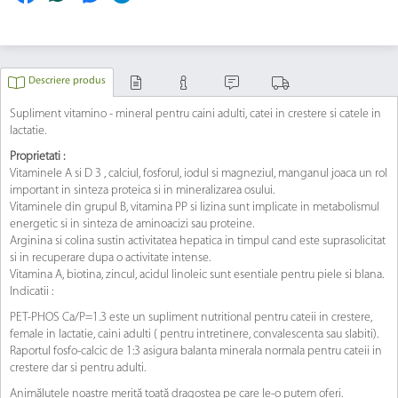
Descriere produs
Supliment vitamino - mineral pentru caini adulti, catei in crestere si catele in
lactatie.
Proprietati :
Vitaminele A si D 3 , calciul, fosforul, iodul si magneziul, manganul joaca un rol
important in sinteza proteica si in mineralizarea osului.
Vitaminele din grupul B, vitamina PP si lizina sunt implicate in metabolismul
energetic si in sinteza de aminoacizi sau proteine.
Arginina si colina sustin activitatea hepatica in timpul cand este suprasolicitat
si in recuperare dupa o activitate intense.
Vitamina A, biotina, zincul, acidul linoleic sunt esentiale pentru piele si blana.
Indicatii :
PET-PHOS Ca/P=1.3 este un supliment nutritional pentru cateii in crestere,
female in lactatie, caini adulti ( pentru intretinere, convalescenta sau slabiti).
Raportul fosfo-calcic de 1:3 asigura balanta minerala normala pentru cateii in
crestere dar si pentru adulti.
Animăluțele noastre merită toată dragostea pe care le-o putem oferi.