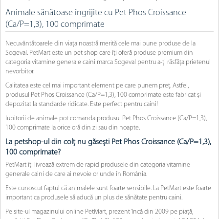
Animale sănătoase îngrijite cu Pet Phos Croissance
(Ca/P=1,3), 100 comprimate
Necuvântătoarele din viața noastră merită cele mai bune produse de la
Sogeval. PetMart este un pet shop care îți oferă produse premium din
categoria vitamine generale caini marca Sogeval pentru a-ți răsfăța prietenul
nevorbitor.
Calitatea este cel mai important element pe care punem preț. Astfel,
produsul Pet Phos Croissance (Ca/P=1,3), 100 comprimate este fabricat și
depozitat la standarde ridicate. Este perfect pentru caini!
Iubitorii de animale pot comanda produsul Pet Phos Croissance (Ca/P=1,3),
100 comprimate la orice oră din zi sau din noapte.
La petshop-ul din colț nu găsești Pet Phos Croissance (Ca/P=1,3),
100 comprimate?
PetMart îți livrează extrem de rapid produsele din categoria vitamine
generale caini de care ai nevoie oriunde în România.
Este cunoscut faptul că animalele sunt foarte sensibile. La PetMart este foarte
important ca produsele să aducă un plus de sănătate pentru caini.
Pe site-ul magazinului online PetMart, prezent încă din 2009 pe piață,