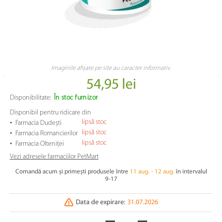
Imaginile afișate pe site au caracter informativ.
54,95 lei
Disponibilitate:
În stoc furnizor
Disponibil pentru ridicare din
•
lipsă stoc
Farmacia Dudești
•
lipsă stoc
Farmacia Romancierilor
•
lipsă stoc
Farmacia Olteniței
Vezi adresele farmaciilor PetMart
Comandă acum și primești produsele între
11 aug. - 12 aug.
în intervalul
9-17
Data de expirare:
31.07.2026