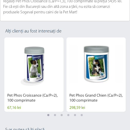
regăsiți Pet Phos Croissance (Ca/P=1,3), 100 comprimate la prețul 54,95 lei.
Fie că ești din București sau din altă zona a țării, nu ezita să comanzi
produsele Sogeval pentru caini de la Pet Mart!
Alți clienți au fost interesați de
Pet Phos Croissance (Ca/P=2),
Pet Phos Grand Chien (Ca/P=2),
100 comprimate
100 comprimate
67,16 lei
298,59 lei
S-ar putea să îți placă