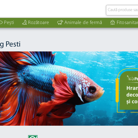
Pești
Rozătoare
Animale de fermă
Fitosanita
g Pesti