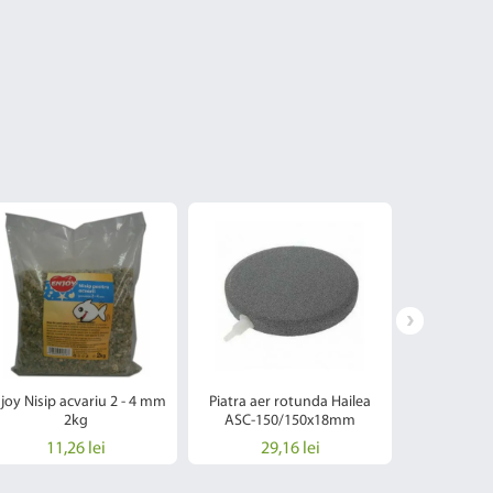
joy Nisip acvariu 2 - 4 mm
Piatra aer rotunda Hailea
Burete Rezer
2kg
ASC-150/150x18mm
Mic 
11,26 lei
29,16 lei
10