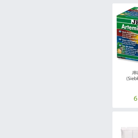
JB
(Sieb
6