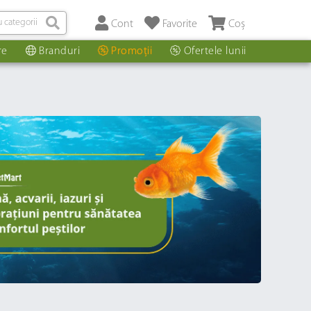
Cont
Favorite
Coș
re
Branduri
Promoții
Ofertele lunii