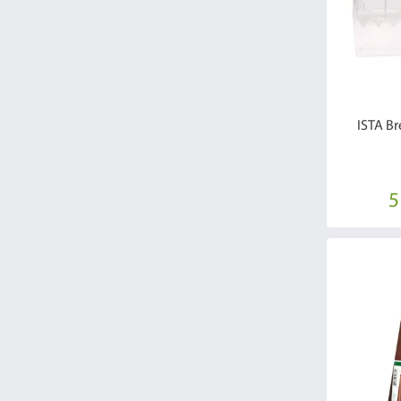
ISTA Br
5