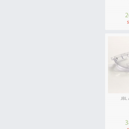
2
S
JBL 
3