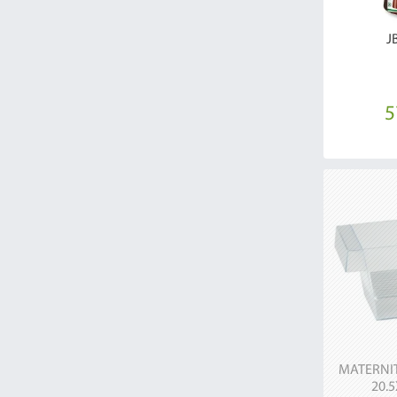
J
5
MATERNIT
20.