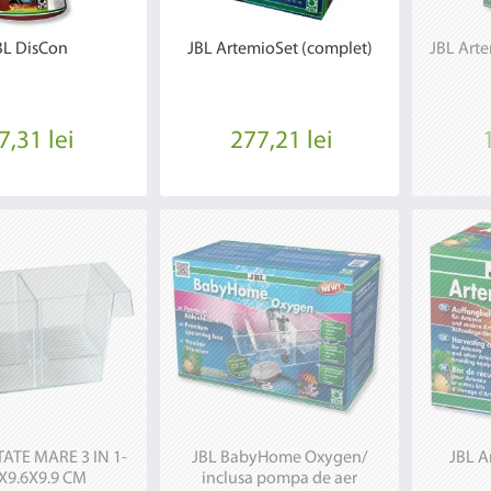
BL DisCon
JBL ArtemioSet (complet)
JBL Arte
7,31 lei
277,21 lei
ATE MARE 3 IN 1-
JBL BabyHome Oxygen/
JBL A
5X9.6X9.9 CM
inclusa pompa de aer