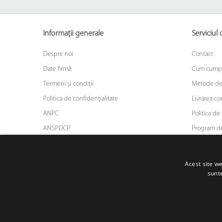
Informații generale
Serviciul c
Despre noi
Contact
Date firmă
Cum cump
Termeni și condiții
Metode de
Politica de confidențialitate
Livrarea c
ANPC
Politica de 
ANSPDCP
Program de
ODR
Asigurarea
Blog
Acest site we
sunte