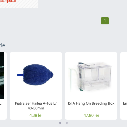
toc epuizat
1
rie
L
Piatra aer Hailea A-103 L/
ISTA Hang On Breeding Box
En
40x80mm
4,38 lei
47,80 lei