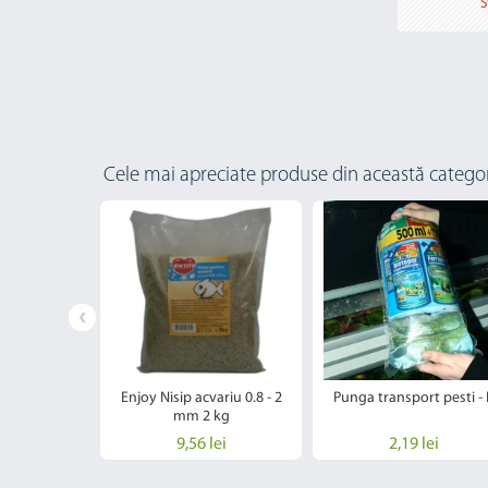
S
Cele mai apreciate produse din această catego
t reparatie
Enjoy Nisip acvariu 0.8 - 2
Punga transport pesti - 
ent a400
mm 2 kg
lei
9,56 lei
2,19 lei