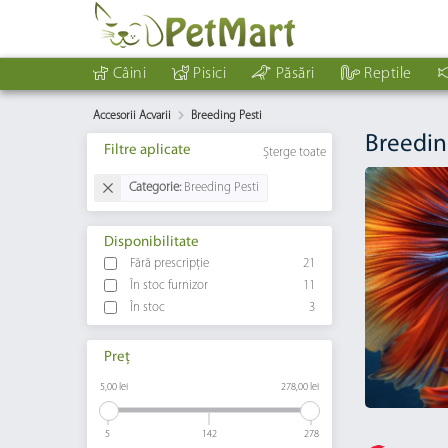
Câini
Pisici
Păsări
Reptile
Accesorii Acvarii
Breeding Pesti
Breedin
Filtre aplicate
Șterge toate
Categorie:
Breeding Pesti
Disponibilitate
Fără prescripție
21
În stoc furnizor
11
În stoc
3
Preț
5,00 lei
278,00 lei
5
142
278