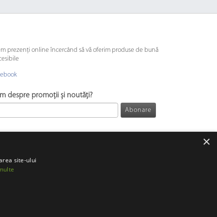
em prezenți online încercând să vă oferim produse de bună
cesibile
cebook
ăm despre promoții și noutăți?
Abonare
×
area site-ului
multe