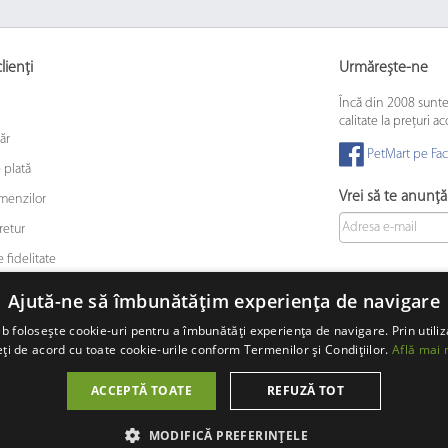
lienți
Urmărește-ne
Încă din 2008 sunt
calitate la prețuri ac
ăr
PetMart pe Fa
 plată
Vrei să te anunț
omenzilor
retur
 fidelitate
 animalelor de companie
Ajută-ne să îmbunătățim experiența de navigare
b folosește cookie-uri pentru a îmbunătăți experiența de navigare. Prin utiliz
ți de acord cu toate cookie-urile conform Termenilor și Condițiilor.
Află mai 
© 2008 - 2026 PetMart Online SRL.
0372 905 900
ACCEPTĂ TOATE
REFUZĂ TOT
MODIFICĂ PREFERINȚELE