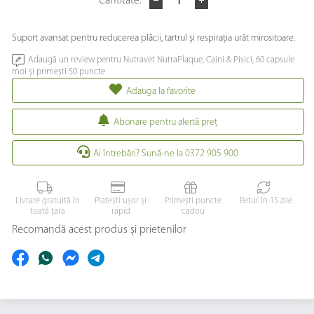
Cantitate:
Suport avansat pentru reducerea plăcii, tartrul și respirația urât mirositoare.
Adaugă un review pentru Nutravet NutraPlaque, Caini & Pisici, 60 capsule
moi și primești 50 puncte
Adauga la favorite
Abonare pentru alertă preţ
Ai întrebări? Sună-ne la 0372 905 900
Livrare gratuită în
Platești ușor și
Primești puncte
Retur în 15 zile
toată țara
rapid
cadou
Recomandă acest produs și prietenilor