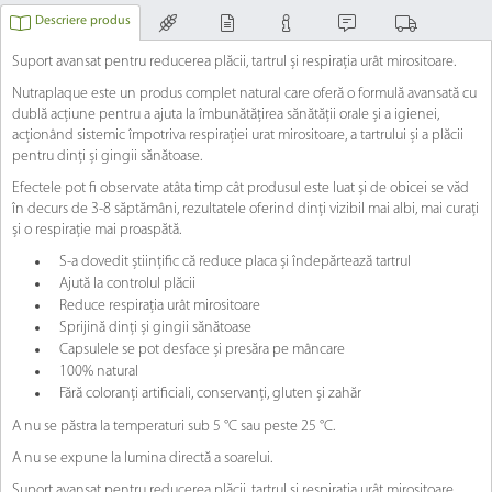
Descriere produs
Suport avansat pentru reducerea plăcii, tartrul și respirația urât mirositoare.
Nutraplaque este un produs complet natural care oferă o formulă avansată cu
dublă acțiune pentru a ajuta la îmbunătățirea sănătății orale și a igienei,
acționând sistemic împotriva respirației urat mirositoare, a tartrului și a plăcii
pentru dinți și gingii sănătoase.
Efectele pot fi observate atâta timp cât produsul este luat și de obicei se văd
în decurs de 3-8 săptămâni, rezultatele oferind dinți vizibil mai albi, mai curați
și o respirație mai proaspătă.
S-a dovedit științific că reduce placa și îndepărtează tartrul
Ajută la controlul plăcii
Reduce respirația urât mirositoare
Sprijină dinți și gingii sănătoase
Capsulele se pot desface și presăra pe mâncare
100% natural
Fără coloranți artificiali, conservanți, gluten și zahăr
A nu se păstra la temperaturi sub 5 °C sau peste 25 °C.
A nu se expune la lumina directă a soarelui.
Suport avansat pentru reducerea plăcii, tartrul și respirația urât mirositoare