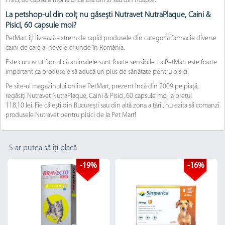
Pisici, 60 capsule moi la orice oră din zi sau din noapte.
La petshop-ul din colț nu găsești Nutravet NutraPlaque, Caini &
Pisici, 60 capsule moi?
PetMart îți livrează extrem de rapid produsele din categoria farmacie diverse
caini de care ai nevoie oriunde în România.
Este cunoscut faptul că animalele sunt foarte sensibile. La PetMart este foarte
important ca produsele să aducă un plus de sănătate pentru pisici.
Pe site-ul magazinului online PetMart, prezent încă din 2009 pe piață,
regăsiți Nutravet NutraPlaque, Caini & Pisici, 60 capsule moi la prețul
118,10 lei. Fie că ești din București sau din altă zona a țării, nu ezita să comanzi
produsele Nutravet pentru pisici de la Pet Mart!
S-ar putea să îți placă
-19%
-16%