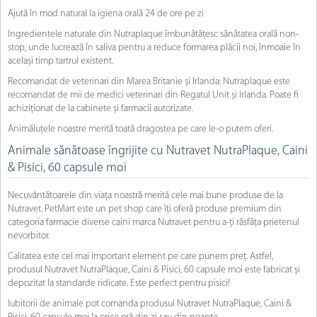
Ajută în mod natural la igiena orală 24 de ore pe zi
Ingredientele naturale din Nutraplaque îmbunătățesc sănătatea orală non-
stop, unde lucrează în saliva pentru a reduce formarea plăcii noi, înmoaie în
același timp tartrul existent.
Recomandat de veterinari din Marea Britanie și Irlanda: Nutraplaque este
recomandat de mii de medici veterinari din Regatul Unit și Irlanda. Poate fi
achiziționat de la cabinete și farmacii autorizate.
Animăluțele noastre merită toată dragostea pe care le-o putem oferi.
Animale sănătoase îngrijite cu Nutravet NutraPlaque, Caini
& Pisici, 60 capsule moi
Necuvântătoarele din viața noastră merită cele mai bune produse de la
Nutravet. PetMart este un pet shop care îți oferă produse premium din
categoria farmacie diverse caini marca Nutravet pentru a-ți răsfăța prietenul
nevorbitor.
Calitatea este cel mai important element pe care punem preț. Astfel,
produsul Nutravet NutraPlaque, Caini & Pisici, 60 capsule moi este fabricat și
depozitat la standarde ridicate. Este perfect pentru pisici!
Iubitorii de animale pot comanda produsul Nutravet NutraPlaque, Caini &