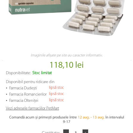
Imaginile afișate pe site au caracter informativ.
118,10 lei
Disponibilitate:
Stoc limitat
Disponibil pentru ridicare din
•
lipsă stoc
Farmacia Dudești
•
lipsă stoc
Farmacia Romancierilor
•
lipsă stoc
Farmacia Olteniței
Vezi adresele farmaciilor PetMart
Comandă acum și primești produsele între
12 aug. - 13 aug.
în intervalul
9-17