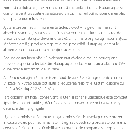
Formulă cu dubla acțiune: Formula unică cu dublă acțiune a Nutraplaque se
combină pentru a susține sănătatea orală optimă, reducând acumularea plăcii
și respirația urât mirositoare.
Ajută la prevenirea și înmuierea tartrului: Bio-activii algelor marine sunt
absorbiți sistemic și sunt secretați în saliva pentru a reduce acumularea de
placă (care se întărește devenind tartru). Dinții mai albi și curați îmbunătățesc
sănătatea orală și produc o respirație mai proaspătă. Nutraplaque trebuie
alimentat continuu pentru a menține acest efect.
Reduce acumularea plăcii: S-a demonstrat că algele marine norvegiene
brevetate special selectate din Nutraplaque reduc acumularea plăcii cu 35%
după doar 4 săptămâni de utilizare.
Ajută cu respirația urât mirositoare: Studiile au arătat că ingredientele unice
utilizate în Nutraplaque pot ajuta la reducerea respirației urât mirositoare cu
până la 63% după 12 săptămâni.
Fără coloranți artificiali, conservanți, gluten și zahăr: Nutraplaque este complet
lipsit de zaharuri inutile și dăunătoare și conservanți care pot cauza carii și
deteriora dinții și gingiile.
Ușor de administrat: Pentru ușurința administrării, Nutraplaque este prezentat
în capsule care pot fi administrate întregi sau deschise și presărate pe hrană,
ceea ce oferă mai multă flexibilitate animalelor de companie și proprietarilor.