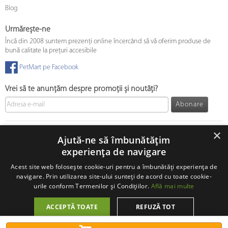
Blog
Urmărește-ne
Încă din 2008 suntem prezenți online încercând să vă oferim produse de
bună calitate la prețuri accesibile
PetMart pe Facebook
Vrei să te anunțăm despre promoții și noutăți?
Abonare
© 2008 - 2026 PetMart Online SRL.
0372 905 900
×
Ajută-ne să îmbunătățim
experiența de navigare
Acest site web folosește cookie-uri pentru a îmbunătăți experiența de
navigare. Prin utilizarea site-ului sunteți de acord cu toate cookie-
urile conform Termenilor și Condițiilor.
Află mai multe
ACCEPTĂ TOATE
REFUZĂ TOT