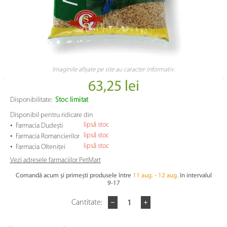
Imaginile afișate pe site au caracter informativ.
63,25 lei
Disponibilitate:
Stoc limitat
Disponibil pentru ridicare din
•
lipsă stoc
Farmacia Dudești
•
lipsă stoc
Farmacia Romancierilor
•
lipsă stoc
Farmacia Olteniței
Vezi adresele farmaciilor PetMart
Comandă acum și primești produsele între
11 aug. - 12 aug.
în intervalul
9-17
Cantitate: