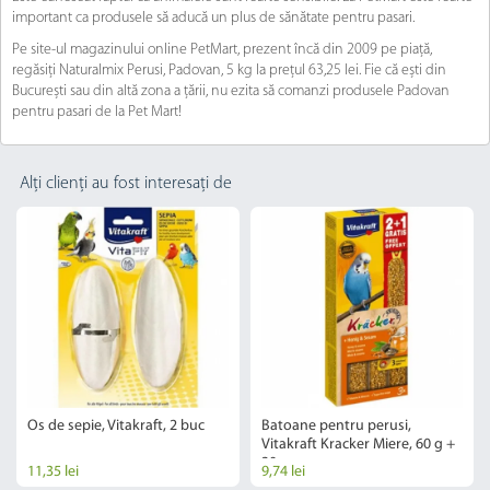
important ca produsele să aducă un plus de sănătate pentru pasari.
Pe site-ul magazinului online PetMart, prezent încă din 2009 pe piață,
regăsiți Naturalmix Perusi, Padovan, 5 kg la prețul 63,25 lei. Fie că ești din
București sau din altă zona a țării, nu ezita să comanzi produsele Padovan
pentru pasari de la Pet Mart!
Alți clienți au fost interesați de
Os de sepie, Vitakraft, 2 buc
Batoane pentru perusi,
Vitakraft Kracker Miere, 60 g +
30 g
11,35 lei
9,74 lei