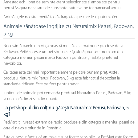
Amestec echilibrat de seminte atent selectionate si ambalate pentru
perusi.Asigura necesarul de substante nutritive pe tot parcursul anului.
Animăluțele noastre merită toată dragostea pe care le-o putem oferi.
Animale sănătoase îngrijite cu Naturalmix Perusi, Padovan,
5 kg
Necuvântătoarele din viața noastră merită cele mai bune produse de la
Padovan. PetMart este un pet shop care îți oferă produse premium din
categoria meniuri pasari marca Padovan pentru a-ți răsfăța prietenul
nevorbitor.
Calitatea este cel mai important element pe care punem preț. Astfel,
produsul Naturalmix Perusi, Padovan, 5 kg este fabricat și depozitat la
standarde ridicate. Este perfect pentru pasari!
Iubitorii de animale pot comanda produsul Naturalmix Perusi, Padovan, 5 kg
la orice oră din zi sau din noapte.
La petshop-ul din colț nu găsești Naturalmix Perusi, Padovan, 5
kg?
PetMart îți livrează extrem de rapid produsele din categoria meniuri pasari de
care ai nevoie oriunde în România.
Este cunoscut faptul că animalele sunt foarte sensibile. La PetMart este foarte