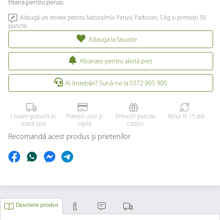
Hrana pentru perusi.
Adaugă un review pentru Naturalmix Perusi, Padovan, 5 kg și primești 50
puncte
Adauga la favorite
Abonare pentru alertă preţ
Ai întrebări? Sună-ne la 0372 905 900
Livrare gratuită în
Platești ușor și
Primești puncte
Retur în 15 zile
toată țara
rapid
cadou
Recomandă acest produs și prietenilor
Descriere produs