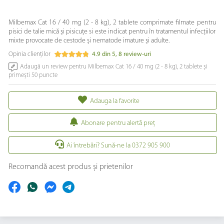
Milbemax Cat 16 / 40 mg (2 - 8 kg), 2 tablete comprimate filmate pentru
pisici de talie mică și pisicuțe si este indicat pentru în tratamentul infecțiilor
mixte provocate de cestode și nematode imature și adulte.
Opinia clienților
4.9
din
5
,
8
review-uri
Adaugă un review pentru Milbemax Cat 16 / 40 mg (2 - 8 kg), 2 tablete și
primești 50 puncte
Adauga la favorite
Abonare pentru alertă preţ
Ai întrebări? Sună-ne la 0372 905 900
Recomandă acest produs și prietenilor