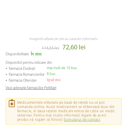
Imaginile afișate pe site au caracter informativ.
72,60 lei
114,55 lei
Disponibilitate:
În stoc
Disponibil pentru ridicare din
•
mai mult de 10 buc
Farmacia Dudești
•
8 buc
Farmacia Romancierilor
•
lipsă stoc
Farmacia Olteniței
Vezi adresele farmaciilor PetMart
Medicamentele eliberate pe bază de rețetă nu se pot
comanda online. Acest medicament se eliberează doar din
farmacie, în baza rețetei medicale emise de către un medic
veterinar. Pentru mai multe informații legate de acest
produs vă rugăm să folosiți
formularul de contact