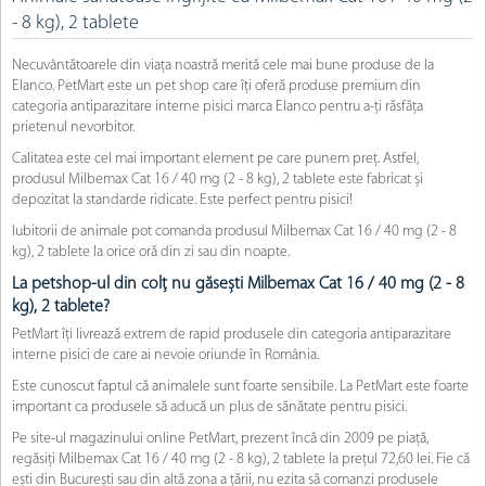
- 8 kg), 2 tablete
Necuvântătoarele din viața noastră merită cele mai bune produse de la
Elanco. PetMart este un pet shop care îți oferă produse premium din
categoria antiparazitare interne pisici marca Elanco pentru a-ți răsfăța
prietenul nevorbitor.
Calitatea este cel mai important element pe care punem preț. Astfel,
produsul Milbemax Cat 16 / 40 mg (2 - 8 kg), 2 tablete este fabricat și
depozitat la standarde ridicate. Este perfect pentru pisici!
Iubitorii de animale pot comanda produsul Milbemax Cat 16 / 40 mg (2 - 8
kg), 2 tablete la orice oră din zi sau din noapte.
La petshop-ul din colț nu găsești Milbemax Cat 16 / 40 mg (2 - 8
kg), 2 tablete?
PetMart îți livrează extrem de rapid produsele din categoria antiparazitare
interne pisici de care ai nevoie oriunde în România.
Este cunoscut faptul că animalele sunt foarte sensibile. La PetMart este foarte
important ca produsele să aducă un plus de sănătate pentru pisici.
Pe site-ul magazinului online PetMart, prezent încă din 2009 pe piață,
regăsiți Milbemax Cat 16 / 40 mg (2 - 8 kg), 2 tablete la prețul 72,60 lei. Fie că
ești din București sau din altă zona a țării, nu ezita să comanzi produsele