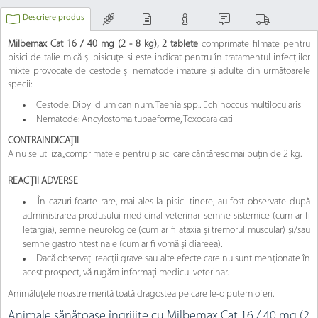
Descriere produs
Milbemax Cat 16 / 40 mg (2 - 8 kg), 2 tablete
comprimate filmate pentru
pisici de talie mică și pisicuțe si este indicat pentru în tratamentul infecțiilor
mixte provocate de cestode și nematode imature și adulte din următoarele
specii:
Cestode: Dipylidium caninum. Taenia spp.. Echinoccus multilocularis
Nematode: Ancylostoma tubaeforme, Toxocara cati
CONTRAINDICAȚII
A nu se utiliza „comprimatele pentru pisici care cântăresc mai puțin de 2 kg.
REACȚII ADVERSE
În cazuri foarte rare, mai ales la pisici tinere, au fost observate după
administrarea produsului medicinal veterinar semne sistemice (cum ar fi
letargia), semne neurologice (cum ar fi ataxia și tremorul muscular) și/sau
semne gastrointestinale (cum ar fi vomă și diareea).
Dacă observați reacții grave sau alte efecte care nu sunt menționate în
acest prospect, vă rugăm informați medicul veterinar.
Animăluțele noastre merită toată dragostea pe care le-o putem oferi.
Animale sănătoase îngrijite cu Milbemax Cat 16 / 40 mg (2