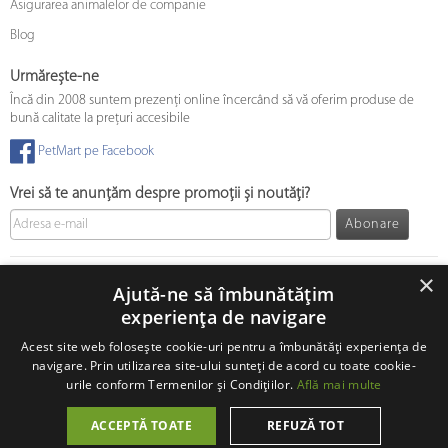
Asigurarea animalelor de companie
Blog
Urmărește-ne
Încă din 2008 suntem prezenți online încercând să vă oferim produse de
bună calitate la prețuri accesibile
PetMart pe Facebook
Vrei să te anunțăm despre promoții și noutăți?
Abonare
© 2008 - 2026 PetMart Online SRL.
0372 905 900
×
Ajută-ne să îmbunătățim
experiența de navigare
Acest site web folosește cookie-uri pentru a îmbunătăți experiența de
navigare. Prin utilizarea site-ului sunteți de acord cu toate cookie-
urile conform Termenilor și Condițiilor.
Află mai multe
ACCEPTĂ TOATE
REFUZĂ TOT