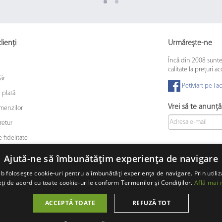
lienți
Urmărește-ne
Încă din 2008 sunt
calitate la prețuri ac
ăr
PetMart pe Fa
 plată
Vrei să te anunț
omenzilor
retur
 fidelitate
 animalelor de companie
Ajută-ne să îmbunătățim experiența de navigare
b folosește cookie-uri pentru a îmbunătăți experiența de navigare. Prin utiliz
ți de acord cu toate cookie-urile conform Termenilor și Condițiilor.
Află mai 
© 2008 - 2026 PetMart Online SRL.
0372 905 900
ACCEPTĂ TOATE
REFUZĂ TOT