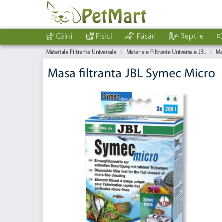
Câini
Pisici
Păsări
Reptile
Materiale Filtrante Universale
Materiale Filtrante Universale JBL
Ma
Masa filtranta JBL Symec Micro