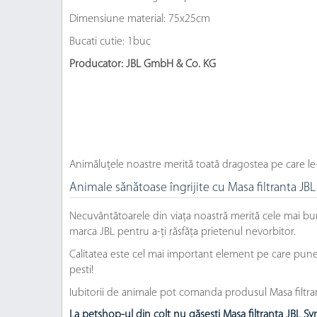
Dimensiune material: 75x25cm
Bucati cutie: 1buc
Producator: JBL GmbH & Co. KG
Animăluțele noastre merită toată dragostea pe care le
Animale sănătoase îngrijite cu Masa filtranta J
Necuvântătoarele din viața noastră merită cele mai bu
marca JBL pentru a-ți răsfăța prietenul nevorbitor.
Calitatea este cel mai important element pe care punem 
pesti!
Iubitorii de animale pot comanda produsul Masa filtran
La petshop-ul din colț nu găsești Masa filtranta JBL S