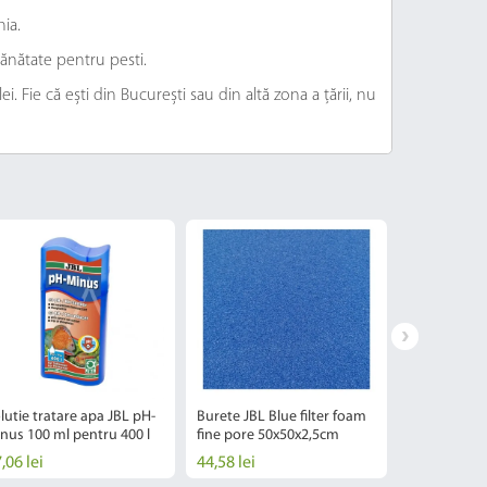
ia.
ănătate pentru pesti.
. Fie că ești din București sau din altă zona a țării, nu
lutie tratare apa JBL pH-
Burete JBL Blue filter foam
Filtru buret
nus 100 ml pentru 400 l
fine pore 50x50x2,5cm
Sponge L - S
,06 lei
44,58 lei
31,62 lei