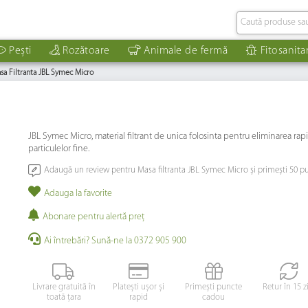
Pești
Rozătoare
Animale de fermă
Fitosanita
sa Filtranta JBL Symec Micro
JBL Symec Micro, material filtrant de unica folosinta pentru eliminarea rap
particulelor fine.
Adaugă un review pentru Masa filtranta JBL Symec Micro și primești 50 p
Adauga la favorite
Abonare pentru alertă preţ
Ai întrebări? Sună-ne la 0372 905 900
Livrare gratuită în
Platești ușor și
Primești puncte
Retur în 15 z
toată țara
rapid
cadou