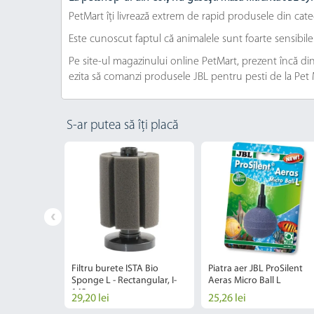
PetMart îți livrează extrem de rapid produsele din cate
Este cunoscut faptul că animalele sunt foarte sensibil
Pe site-ul magazinului online PetMart, prezent încă din 2
ezita să comanzi produsele JBL pentru pesti de la Pet 
S-ar putea să îți placă
stere puiet /
Filtru burete ISTA Bio
Piatra aer JBL ProSilent
n & Breeding
Sponge L - Rectangular, I-
Aeras Micro Ball L
149
29,20 lei
25,26 lei