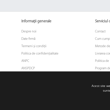
Informații generale
Serviciul c
Despre noi
Contact
Date firmă
Cum cump
Termeni și condiții
Metode de
Politica de confidențialitate
Livrarea c
ANPC
Politica de 
ANSPDCP
Program de
ODR
Asigurarea
Blog
Acest site we
sunte