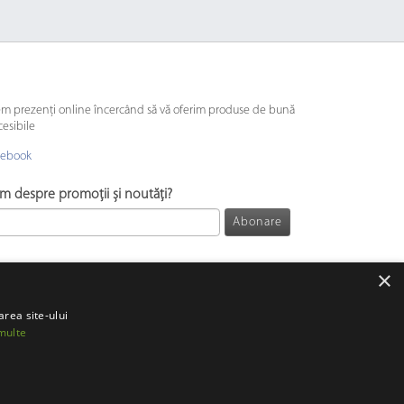
em prezenți online încercând să vă oferim produse de bună
cesibile
cebook
ăm despre promoții și noutăți?
Abonare
×
area site-ului
multe