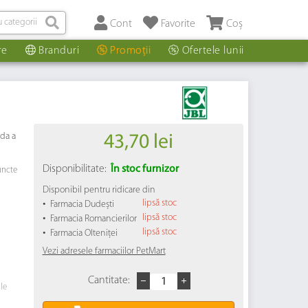
Cont
Favorite
Coș
re
Branduri
Promoții
Ofertele lunii
ida a
43,70 lei
Disponibilitate:
În stoc furnizor
uncte
Disponibil pentru ridicare din
•
lipsă stoc
Farmacia Dudești
•
lipsă stoc
Farmacia Romancierilor
•
lipsă stoc
Farmacia Olteniței
Vezi adresele farmaciilor PetMart
Cantitate:
ile