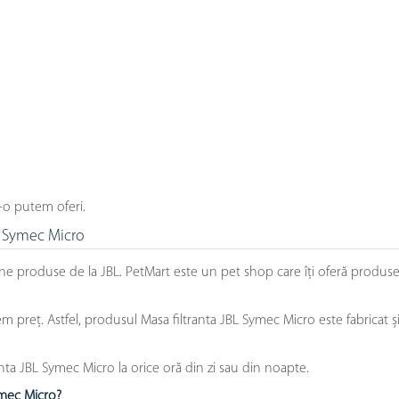
-o putem oferi.
BL Symec Micro
ne produse de la JBL. PetMart este un pet shop care îți oferă produse
preț. Astfel, produsul Masa filtranta JBL Symec Micro este fabricat și
ta JBL Symec Micro la orice oră din zi sau din noapte.
ymec Micro?