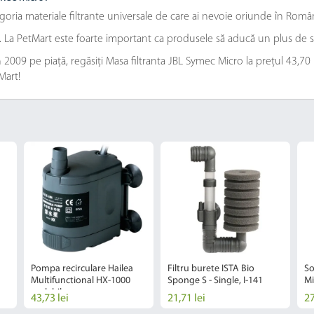
goria materiale filtrante universale de care ai nevoie oriunde în Român
e. La PetMart este foarte important ca produsele să aducă un plus de s
009 pe piață, regăsiți Masa filtranta JBL Symec Micro la prețul 43,70 lei
Mart!
Pompa recirculare Hailea
Filtru burete ISTA Bio
So
Multifunctional HX-1000
Sponge S - Single, I-141
Mi
reglabila
43,73 lei
21,71 lei
27