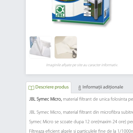
Imaginile afișate pe site au caracter informativ.
Descriere produs
Informaţii adiţionale
JBL Symec Micro,
material filtrant de unica folosinta p
JBL Symec Micro, material filtrant din microfibra subitre
Symec Micro se scoate dupa 12 ore(maxim 24 ore) pentr
Filtreaza eficient algele si particulele fine de la 1/100