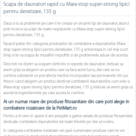
Scapa de daunatori rapid cu Mara-stop super-strong lipici
pentru deratizare, 135 g
Daca si tu ai probleme pe care ti le creaza un anumit tip de daunator, atunci
poti incerca sa scapi de toate neplacerile cu Mara-stop super-strong lipici
pentru deratizare, 135 g.
Facand parte din categoria produselor de combatere a daunatorilor, Mara-
stop super-strong lipici pentru deratizare, 135 g actioneaza in cel mai scurt
timp si te va scapa de musafirii nepoftiti si de problemele aduse de acestia.
Desi toti ne dorim sa scapam definitiv si repede de daunatori, trebuie sa
avem grija sa alegem un produs care sa faca acest lucru, dar care sa nu
contina substante ce pot afecta mediul inconjurator sau persoanele din jur.
Atunci cand alegem un produs destinat combaterii daunatorilor, cum este si
Mara-stop super-strong lipici pentru deratizare, 135 g trebuie sa avem grija ca
acesta la ingredientele pe care acesta le contine.
Ai un numar mare de produse fitosanitare din care poti alege in
combatere rozatoare de la PetMart.ro
Pentru a iti veni in ajutor, ti-am pregatit o gama variata de produse fitosanitare
dedicate combaterii daunatorilor de toate felurile pe site-ul nostru.
In categoria combatere rozatoare vei gasi numeroase produse care te vor