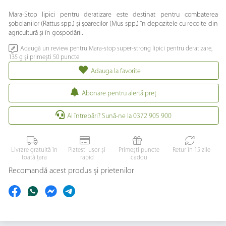
Mara-Stop lipici pentru deratizare este destinat pentru combaterea
șobolanilor (Rattus spp.) și șoarecilor (Mus spp.) în depozitele cu recolte din
agricultură și în gospodării.
Adaugă un review pentru Mara-stop super-strong lipici pentru deratizare,
135 g și primești 50 puncte
Adauga la favorite
Abonare pentru alertă preţ
Ai întrebări? Sună-ne la 0372 905 900
Livrare gratuită în
Platești ușor și
Primești puncte
Retur în 15 zile
toată țara
rapid
cadou
Recomandă acest produs și prietenilor