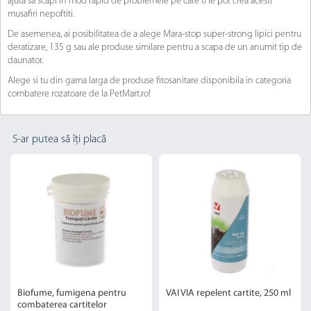
ajuta sa scapi in mod rapid de problemele pe care ti le pot crea acesti
musafiri nepoftiti.
De asemenea, ai posibilitatea de a alege Mara-stop super-strong lipici pentru
deratizare, 135 g sau ale produse similare pentru a scapa de un anumit tip de
daunator.
Alege si tu din gama larga de produse fitosanitare disponibila in categoria
combatere rozatoare de la PetMart.ro!
S-ar putea să îți placă
Biofume, fumigena pentru
VAI VIA repelent cartite, 250 ml
combaterea cartitelor