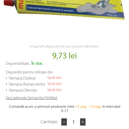
Imaginile afișate pe site au caracter informativ.
9,73 lei
Disponibilitate:
În stoc
Disponibil pentru ridicare din
•
lipsă stoc
Farmacia Dudești
•
lipsă stoc
Farmacia Romancierilor
•
lipsă stoc
Farmacia Olteniței
Vezi adresele farmaciilor PetMart
Comandă acum și primești produsele între
12 aug. - 13 aug.
în intervalul
9-17
Cantitate: