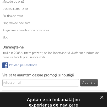
Metode de plată
Livrarea comenzilor
Politica de retur
Program de fidelitate
Asigurarea animalelor de companie
Blog
Urmărește-ne
Încă din 2008 suntem prezenți online încercând să vă oferim produse de
bună calitate la prețuri accesibile
PetMart pe Facebook
Vrei să te anunțăm despre promoții și noutăți?
Abonare
© 2008 - 2026 PetMart Online SRL.
0372 905 900
×
Ajută-ne să îmbunătățim
experiența de navigare