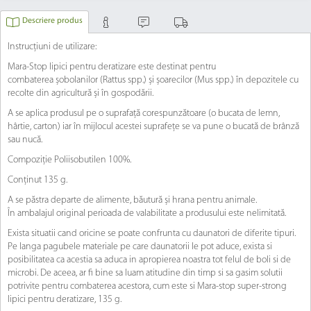
Descriere produs
Instruc
ț
iuni de utilizare
:
Mara-Stop lipici pentru deratizare este destinat pentru
combaterea
ș
obolanilor (
Rattus spp.
) și ș
oarecilor (
Mus spp.
) în depozitele cu
recolte di
n agricultură și în gospodării.
A se aplica produsul pe o suprafa
ță corespunzătoare (o bucata de lemn,
hârtie, carton)
iar în mijlocul acestei suprafe
ț
e se va pune o
bucată de brânză
sau nucă.
Compozi
ț
ie Poliisobutilen 100%.
Con
ț
inut 135 g.
A
se păstra departe de alimente, băutură și hrana pentru animale.
În ambalajul origina
l perioada de valabilitate a produsului este nelimitată.
Exista situatii cand oricine se poate confrunta cu daunatori de diferite tipuri.
Pe langa pagubele materiale pe care daunatorii le pot aduce, exista si
posibilitatea ca acestia sa aduca in apropierea noastra tot felul de boli si de
microbi. De aceea, ar fi bine sa luam atitudine din timp si sa gasim solutii
potrivite pentru combaterea acestora, cum este si Mara-stop super-strong
lipici pentru deratizare, 135 g.