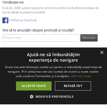
Urmărește-ne
Încă din 2008 suntem prezenți online încercând să vă oferim produse de
bună calitate la prețuri accesibile
PetMart pe Facebook
Vrei să te anunțăm despre promoții și noutăți?
Abonare
© 2008 - 2026 PetMart Online SRL.
0372 905 900
×
Ajută-ne să îmbunătățim
experiența de navigare
Acest site web folosește cookie-uri pentru a îmbunătăți experiența de
navigare. Prin utilizarea site-ului sunteți de acord cu toate cookie-
urile conform Termenilor și Condițiilor.
Află mai multe
ACCEPTĂ TOATE
REFUZĂ TOT
MODIFICĂ PREFERINȚELE