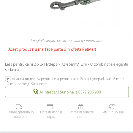
Imaginile afișate pe site au caracter informativ.
Acest produs nu mai face parte din oferta PetMart
Lesa pentru caini Zolux Hydepark Kaki 6mm/1.2m - O combinatie eleganta
si clasica.
Adaugă un review pentru Lesa pentru caini, Zolux Hydepark, Kaki 6 mm/
1.2 m și primești 50 puncte
Ai întrebări? Sună-ne la 0372 905 900
Livrare gratuită în
Platești ușor și
Primești puncte
Retur în 15 zile
toată țara
rapid
cadou