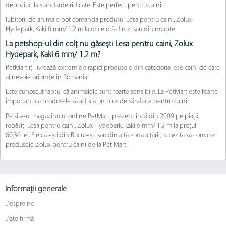
depozitat la standarde ridicate. Este perfect pentru caini!
Iubitorii de animale pot comanda produsul Lesa pentru caini, Zolux
Hydepark, Kaki 6 mm/ 1.2 m la orice oră din zi sau din noapte.
La petshop-ul din colț nu găsești Lesa pentru caini, Zolux
Hydepark, Kaki 6 mm/ 1.2 m?
PetMart îți livrează extrem de rapid produsele din categoria lese caini de care
ai nevoie oriunde în România.
Este cunoscut faptul că animalele sunt foarte sensibile. La PetMart este foarte
important ca produsele să aducă un plus de sănătate pentru caini.
Pe site-ul magazinului online PetMart, prezent încă din 2009 pe piață,
regăsiți Lesa pentru caini, Zolux Hydepark, Kaki 6 mm/ 1.2 m la prețul
60,36 lei. Fie că ești din București sau din altă zona a țării, nu ezita să comanzi
produsele Zolux pentru caini de la Pet Mart!
Informații generale
Despre noi
Date firmă