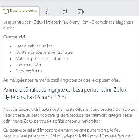
Descriere produs
Lesa pentru caini Zolux Hydepark Kaki 6mm/1.2m - O combinatie eleganta si
clasica.
Caracteristici:
Lesa durabila si solida
Contine carabiniera pentru fixare
Material: poliester si poliuretan
Lungime: 1.2 m
Grosime: 6 mm
Animăluțele noastre merită toată dragostea pe care le-o putem oferi.
Animale sănătoase îngrijite cu Lesa pentru caini, Zolux
Hydepark, Kaki 6 mm/ 1.2 m
Necuvântătoarele din viața noastră merită cele mai bune produse de la Zolux.
PetMart este un pet shop care îți oferă produse premium din categoria lese
caini marca Zolux pentru a-ți răsfăța prietenul nevorbitor.
Calitatea este cel mai important element pe care punem preț. Astfel,
produsul Lesa pentru caini, Zolux Hydepark, Kaki 6 mm/ 1.2 m este fabricat și