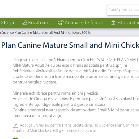
Pești
Rozătoare
Animale de fermă
Fitosanita
l's Science Plan Canine Mature Small And Mini Chicken, 300 G
ce Plan Canine Mature Small and Mini Chic
Dragoste mare, talie mică. Hrana pentru câini HILL'S SCIENCE PLAN SMALL
MINI Mature Adult 7+ cu pui este o hrană adaptată pentru a sprijini
îmbătrânirea sănătoasă a câinilor de talie mică și medie. Concepută specia
crochete de dimensiuni foarte mici, conţine un amestec sinergic de nutri
pentru energie şi vigoare.
Minerale echilibrate pentru inimă, rinichi şi vezică
Amestec de Omega-6 şi vitamina E pentru o piele sănătoasă şi o blană bo
Ingrediente uşor digerabile pentru digestie sănătoasă
Conţine amestecul nostru special de antioxidanţi Small & Mini pentru a su
imunitatea de-a lungul vieţii
Adaugă un review pentru Hrana uscata caini, Hill's Science Plan Canine M
Small and Mini Chicken, 300 g și primești 50 puncte