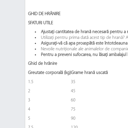
GHID DE HRĂNIRE
SFATURI UTILE
Ajustaţi cantitatea de hrană necesară pentru a 
Utilizaţi pentru prima dată acest tip de hrană? 
Asiguraţi-vă că apa proaspătă este întotdeauna 
Nevoile nutriționale ale animalelor de companie 
Pentru a preveni sufocarea, nu lăsaţi ambalajul 
Ghid de hrănire
Greutate corporală (kg)
Grame hrană uscată
1.5
35
2
45
3
60
4
75
5
90
7.5
120