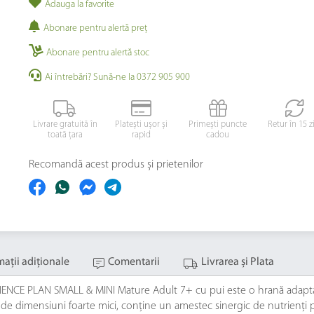
Adauga la favorite
Abonare pentru alertă preţ
Abonare pentru alertă stoc
Ai întrebări? Sună-ne la 0372 905 900
Livrare gratuită în
Platești ușor și
Primești puncte
Retur în 15 z
toată țara
rapid
cadou
Recomandă acest produs și prietenilor
maţii adiţionale
Comentarii
Livrarea și Plata
CIENCE PLAN SMALL & MINI Mature Adult 7+ cu pui este o hrană adaptată
de dimensiuni foarte mici, conţine un amestec sinergic de nutrienţi p