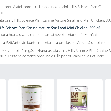
 preț. Astfel, produsul Hrana uscata caini, Hill's Science Plan Canine 
ni!
 caini, Hill's Science Plan Canine Mature Small and Mini Chicken, 300 
Hill's Science Plan Canine Mature Small and Mini Chicken, 300 g?
egoria hrana uscata caini de care ai nevoie oriunde în România.
e. La PetMart este foarte important ca produsele să aducă un plus de s
 2009 pe piață, regăsiți Hrana uscata caini, Hill's Science Plan Canine
ării, nu ezita să comanzi produsele Hills pentru caini de la Pet Mart!