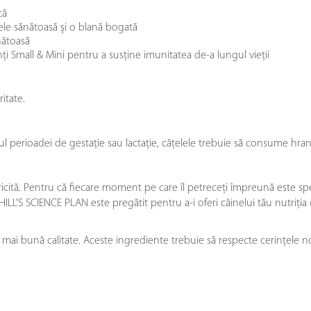
că
le sănătoasă şi o blană bogată
nătoasă
i Small & Mini pentru a susține imunitatea de-a lungul vieţii
itate.
impul perioadei de gestaţie sau lactație, căţelele trebuie să consume h
ricită. Pentru că fiecare moment pe care îl petreceți împreună este sp
HILL'S SCIENCE PLAN este pregătit pentru a-i oferi câinelui tău nutriţia
i bună calitate. Aceste ingrediente trebuie să respecte cerinţele noas