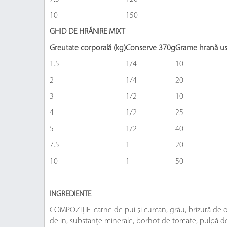
10
150
GHID DE HRĂNIRE MIXT
Greutate corporală (kg)
Conserve 370g
Grame hrană us
1.5
1/4
10
2
1/4
20
3
1/2
10
4
1/2
25
5
1/2
40
7.5
1
20
10
1
50
INGREDIENTE
COMPOZIŢIE: carne de pui şi curcan, grâu, brizură de or
de in, substanţe minerale, borhot de tomate, pulpă de