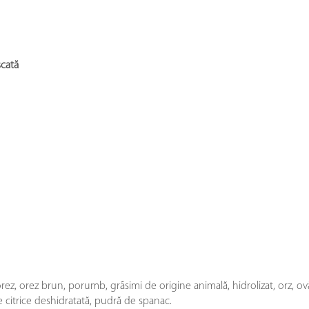
cată
ez, orez brun, porumb, grãsimi de origine animală, hidrolizat, orz, ovă
 citrice deshidratată, pudră de spanac.