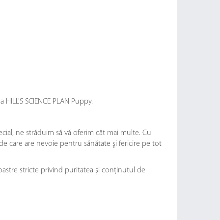
rana HILL'S SCIENCE PLAN Puppy.
ecial, ne străduim să vă oferim cât mai multe. Cu
 de care are nevoie pentru sănătate şi fericire pe tot
tre stricte privind puritatea şi conţinutul de