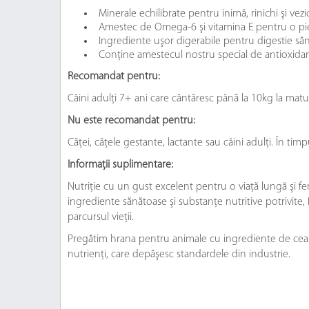
Minerale echilibrate pentru inimă, rinichi şi vezi
Amestec de Omega-6 şi vitamina E pentru o pie
Ingrediente uşor digerabile pentru digestie să
Conţine amestecul nostru special de antioxidanţ
Recomandat pentru:
Câini adulţi 7+ ani care cântăresc până la 10kg la matur
Nu este recomandat pentru:
Căţei, căţele gestante, lactante sau câini adulţi. În t
Informații suplimentare:
Nutriţie cu un gust excelent pentru o viaţă lungă şi fe
ingrediente sănătoase şi substanţe nutritive potrivite, 
parcursul vieţii.
Pregătim hrana pentru animale cu ingrediente de cea ma
nutrienţi, care depăşesc standardele din industrie.