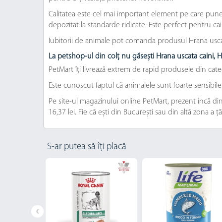
Calitatea este cel mai important element pe care punem
depozitat la standarde ridicate. Este perfect pentru cai
Iubitorii de animale pot comanda produsul Hrana uscata
La petshop-ul din colț nu găsești Hrana uscata caini, 
PetMart îți livrează extrem de rapid produsele din cat
Este cunoscut faptul că animalele sunt foarte sensibil
Pe site-ul magazinului online PetMart, prezent încă din
16,37 lei. Fie că ești din București sau din altă zona a ț
S-ar putea să îți placă