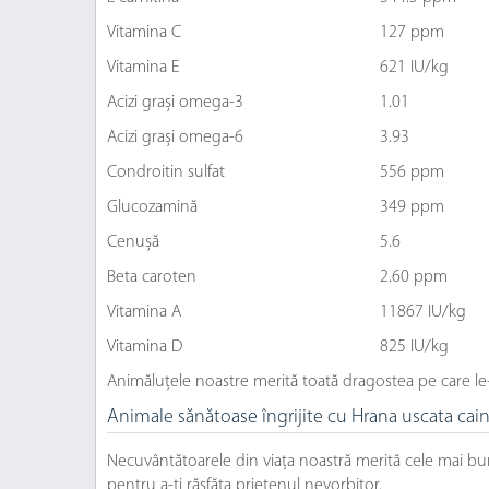
Vitamina C
127 ppm
Vitamina E
621 IU/kg
Acizi grași omega-3
1.01
Acizi grași omega-6
3.93
Condroitin sulfat
556 ppm
Glucozamină
349 ppm
Cenușă
5.6
Beta caroten
2.60 ppm
Vitamina A
11867 IU/kg
Vitamina D
825 IU/kg
Animăluțele noastre merită toată dragostea pe care le
Animale sănătoase îngrijite cu Hrana uscata cain
Necuvântătoarele din viața noastră merită cele mai bun
pentru a-ți răsfăța prietenul nevorbitor.