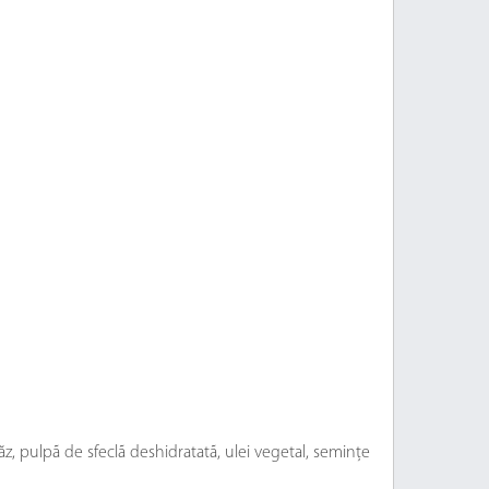
z, pulpã de sfeclã deshidratatã, ulei vegetal, seminţe