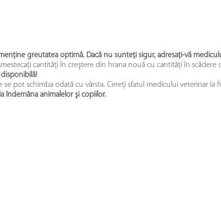
menţine greutatea optimă. Dacă nu sunteţi sigur, adresaţi-vă mediculu
Amestecaţi cantităţi în creştere din hrana nouă cu cantităţi în scădere 
disponibilă!
se pot schimba odată cu vârsta. Cereţi sfatul medicului veterinar la f
la îndemâna animalelor şi copiilor.