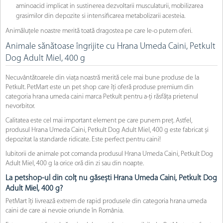
aminoacid implicat in sustinerea dezvoltarii musculaturii, mobilizarea
grasimilor din depozite si intensificarea metabolizarii acesteia.
Animăluțele noastre merită toată dragostea pe care le-o putem oferi.
Animale sănătoase îngrijite cu Hrana Umeda Caini, Petkult
Dog Adult Miel, 400 g
Necuvântătoarele din viața noastră merită cele mai bune produse de la
Petkult. PetMart este un pet shop care îți oferă produse premium din
categoria hrana umeda caini marca Petkult pentru a-ți răsfăța prietenul
nevorbitor.
Calitatea este cel mai important element pe care punem preț. Astfel,
produsul Hrana Umeda Caini, Petkult Dog Adult Miel, 400 g este fabricat și
depozitat la standarde ridicate. Este perfect pentru caini!
Iubitorii de animale pot comanda produsul Hrana Umeda Caini, Petkult Dog
Adult Miel, 400 g la orice oră din zi sau din noapte.
La petshop-ul din colț nu găsești Hrana Umeda Caini, Petkult Dog
Adult Miel, 400 g?
PetMart îți livrează extrem de rapid produsele din categoria hrana umeda
caini de care ai nevoie oriunde în România.