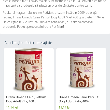
Este cunoscut faptul că animalele sunt foarte sensibile. La PetMart este foarte
important ca produsele să aducă un plus de sănătate pentru caini.
Pe site-ul magazinului online PetMart, prezent încă din 2009 pe piață,
regăsiți Hrana Umeda Caini, Petkult Dog Adult Miel, 400 g la prețul 11,94 lei.
Fie că ești din București sau din altă zona a țării, nu ezita să comanzi
produsele Petkult pentru caini de la Pet Mart!
Alți clienți au fost interesați de
Hrana Umeda Caini, Petkult
Hrana Umeda Caini, Petkult
Dog Adult Vita, 400 g
Dog Adult Rata, 400 g
11,14 lei
11,14 lei