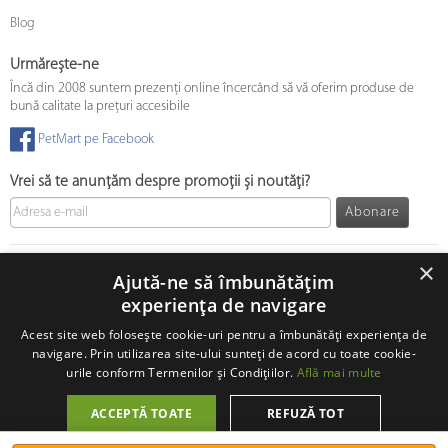
Blog
Urmărește-ne
Încă din 2008 suntem prezenți online încercând să vă oferim produse de
bună calitate la prețuri accesibile
PetMart pe Facebook
Vrei să te anunțăm despre promoții și noutăți?
Abonare
© 2008 - 2026 PetMart Online SRL.
0372 905 900
×
Ajută-ne să îmbunătățim
experiența de navigare
Acest site web folosește cookie-uri pentru a îmbunătăți experiența de
navigare. Prin utilizarea site-ului sunteți de acord cu toate cookie-
urile conform Termenilor și Condițiilor.
Află mai multe
ACCEPTĂ TOATE
REFUZĂ TOT