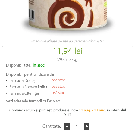
Imaginile afișate pe site au caracter informativ.
11,94 lei
(
29,85 lei
/kg)
Disponibilitate:
În stoc
Disponibil pentru ridicare din
•
lipsă stoc
Farmacia Dudești
•
lipsă stoc
Farmacia Romancierilor
•
lipsă stoc
Farmacia Olteniței
Vezi adresele farmaciilor PetMart
Comandă acum și primești produsele între
11 aug. - 12 aug.
în intervalul
9-17
Cantitate: