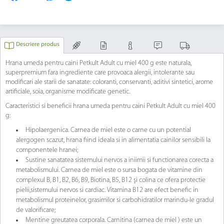
Descriere produs
Hrana umeda pentru caini Petkult Adult cu miel 400 g este naturala,
superpremium fara ingrediente care provoaca alergii, intolerante sau
modificari ale starii de sanatate: coloranti, conservanti, aditivi sintetici, arome
artificiale, soia, organisme modificate genetic.
Caracteristici si beneficii hrana umeda pentru caini Petkult Adult cu miel 400
g:
Hipolaergenica. Carnea de miel este o carne cu un potential
alergogen scazut, hrana fiind ideala si in alimentatia cainilor sensibili la
componentele hranei;
Sustine sanatatea sistemului nervos a iniimii si functionarea corecta a
metabolismului. Carnea de miel este o sursa bogata de vitamine din
complexul B, B1, B2, B6, B9, Biotina, B5, B12 şi colina ce ofera protectie
pielii,sistemului nervos si cardiac. Vitamina B12 are efect benefic in
metabolismul proteinelor, grasimilor si carbohidratilor marindu-le gradul
de valorificare;
Mentine greutatea corporala. Carnitina (carnea de miel ) este un