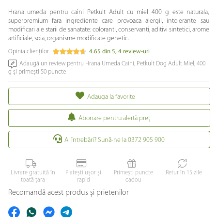
Hrana umeda pentru caini Petkult Adult cu miel 400 g este naturala,
superpremium fara ingrediente care provoaca alergii, intolerante sau
modificari ale starii de sanatate: coloranti, conservanti, aditivi sintetici, arome
artificiale, soia, organisme modificate genetic.
Opinia clienților
4.65
din
5
,
4
review-uri
Adaugă un review pentru Hrana Umeda Caini, Petkult Dog Adult Miel, 400
g și primești 50 puncte
Adauga la favorite
Abonare pentru alertă preţ
Ai întrebări? Sună-ne la 0372 905 900
Livrare gratuită în
Platești ușor și
Primești puncte
Retur în 15 zile
toată țara
rapid
cadou
Recomandă acest produs și prietenilor