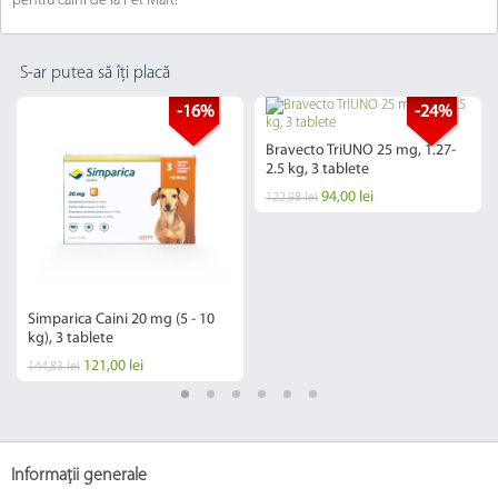
pentru caini de la Pet Mart!
S-ar putea să îți placă
-16%
-24%
Bravecto TriUNO 25 mg, 1.27-
2.5 kg, 3 tablete
94,00 lei
122,98 lei
Simparica Caini 20 mg (5 - 10
kg), 3 tablete
121,00 lei
144,83 lei
Informații generale