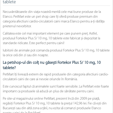
tablete
Necuvântătoarele din viața noastră merită cele mai bune produse de la
Elanco. PetMart este un pet shop care îți oferă produse premium din
categoria afectiuni cardio-circulatorii caini marca Elanco pentru a-ți răsfăța
prietenul nevorbitor.
Calitatea este cel mai important element pe care punem preț. Astfel,
produsul Fortekor Plus 5/ 10 mg, 10 tablete este fabricat și depozitat la
standarde ridicate. Este perfect pentru caini!
Iubitorii de animale pot comanda produsul Fortekor Plus 5/ 10 mg, 10 tablete
la orice oră din zi sau din noapte.
La petshop-ul din colț nu găsești Fortekor Plus 5/ 10 mg, 10
tablete?
PetMart îți livrează extrem de rapid produsele din categoria afectiuni cardio-
circulatorii caini de care ai nevoie oriunde în România.
Este cunoscut faptul că animalele sunt foarte sensibile. La PetMart este foarte
important ca produsele să aducă un plus de sănătate pentru caini.
Pe site-ul magazinului online PetMart, prezent încă din 2009 pe piață,
regăsiți Fortekor Plus 5/ 10 mg, 10 tablete la prețul 142,96 lei. Fie că ești din
București sau din altă zona a țării, nu ezita să comanzi produsele Elanco