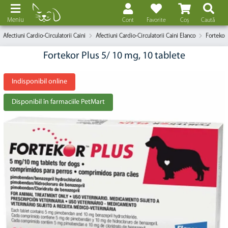
Meniu
Cont
Favorite
Coș
Caută
Afectiuni Cardio-Circulatorii Caini
Afectiuni Cardio-Circulatorii Caini Elanco
Fortekor 
Fortekor Plus 5/ 10 mg, 10 tablete
Indisponibil online
Disponibil în farmaciile PetMart