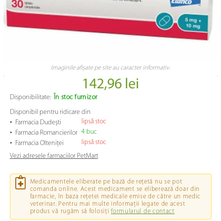
Imaginile afișate pe site au caracter informativ.
142,96 lei
Disponibilitate:
În stoc furnizor
Disponibil pentru ridicare din
•
lipsă stoc
Farmacia Dudești
•
4 buc
Farmacia Romancierilor
•
lipsă stoc
Farmacia Olteniței
Vezi adresele farmaciilor PetMart
Medicamentele eliberate pe bază de rețetă nu se pot
comanda online. Acest medicament se eliberează doar din
farmacie, în baza rețetei medicale emise de către un medic
veterinar. Pentru mai multe informații legate de acest
produs vă rugăm să folosiți
formularul de contact