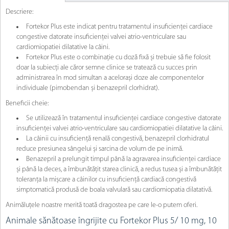
Descriere:
Fortekor Plus este indicat pentru tratamentul insuficienței cardiace
congestive datorate insuficienței valvei atrio-ventriculare sau
cardiomiopatiei dilatative la câini.
Fortekor Plus este o combinație cu doză fixă și trebuie să fie folosit
doar la subiecți ale căror semne clinice se tratează cu succes prin
administrarea în mod simultan a acelorași doze ale componentelor
individuale (pimobendan și benazepril clorhidrat).
Beneficii cheie:
Se utilizează în tratamentul insuficienței cardiace congestive datorate
insuficienței valvei atrio-ventriculare sau cardiomiopatiei dilatative la câini.
La câinii cu insuficiență renală congestivă, benazepril clorhidratul
reduce presiunea sângelui și sarcina de volum de pe inimă.
Benazepril a prelungit timpul până la agravarea insuficienței cardiace
și până la deces, a îmbunătățit starea clinică, a redus tusea și a îmbunătățit
toleranța la mișcare a câinilor cu insuficiență cardiacă congestivă
simptomatică produsă de boala valvulară sau cardiomiopatia dilatativă.
Animăluțele noastre merită toată dragostea pe care le-o putem oferi.
Animale sănătoase îngrijite cu Fortekor Plus 5/ 10 mg, 10