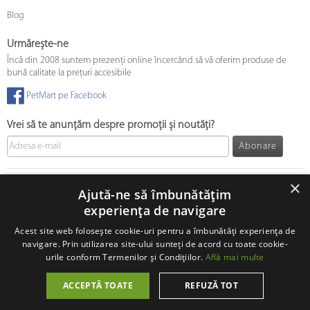
Blog
Urmărește-ne
Încă din 2008 suntem prezenți online încercând să vă oferim produse de
bună calitate la prețuri accesibile
PetMart pe Facebook
Vrei să te anunțăm despre promoții și noutăți?
Abonare
© 2008 - 2026 PetMart Online SRL.
0372 905 900
×
Ajută-ne să îmbunătățim
experiența de navigare
Acest site web folosește cookie-uri pentru a îmbunătăți experiența de
navigare. Prin utilizarea site-ului sunteți de acord cu toate cookie-
urile conform Termenilor și Condițiilor.
Află mai multe
ACCEPTĂ TOATE
REFUZĂ TOT