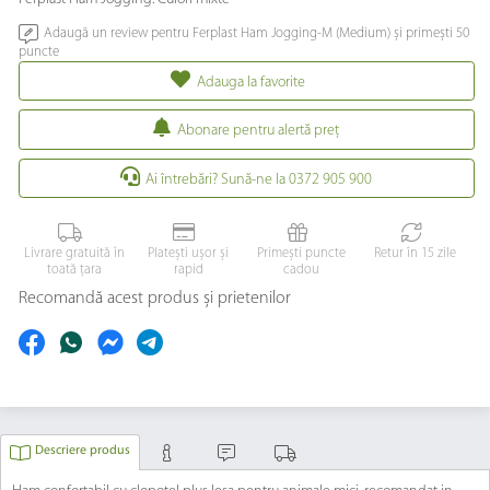
Adaugă un review pentru Ferplast Ham Jogging-M (Medium) și primești 50
puncte
Adauga la favorite
Abonare pentru alertă preţ
Ai întrebări? Sună-ne la 0372 905 900
Livrare gratuită în
Platești ușor și
Primești puncte
Retur în 15 zile
toată țara
rapid
cadou
Recomandă acest produs și prietenilor
Descriere produs