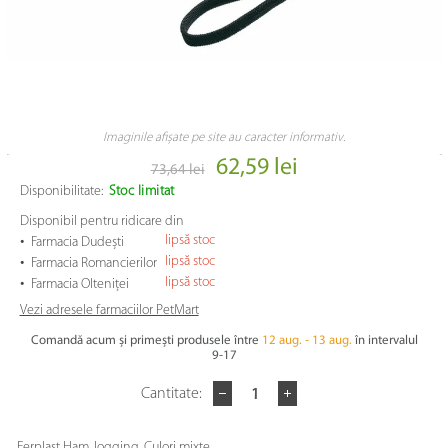
Imaginile afișate pe site au caracter informativ.
62,59 lei
73,64 lei
Disponibilitate:
Stoc limitat
Disponibil pentru ridicare din
•
lipsă stoc
Farmacia Dudești
•
lipsă stoc
Farmacia Romancierilor
•
lipsă stoc
Farmacia Olteniței
Vezi adresele farmaciilor PetMart
Comandă acum și primești produsele între
12 aug. - 13 aug.
în intervalul
9-17
Cantitate:
Ferplast Ham Jogging. Culori mixte