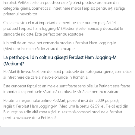
Ferplast. PetMart este un pet shop care îți oferă produse premium din
categoria igiena, cosmetica si intretinere marca Ferplast pentru a-ți răsfăța
prietenul nevorbitor.
Calitatea este cel mai important element pe care punem preț. Astfel,
produsul Ferplast Ham Jogging-M (Medium) este fabricat și depozitat la
standarde ridicate. Este perfect pentru rozatoare!
Iubitorii de animale pot comanda produsul Ferplast Ham Jogging-M
(Medium) la orice oră din zi sau din noapte.
La petshop-ul din colț nu găsești Ferplast Ham Jogging-M
(Medium)?
PetMart îți livrează extrem de rapid produsele din categoria igiena, cosmetica
si intretinere de care ai nevoie oriunde în România.
Este cunoscut faptul că animalele sunt foarte sensibile. La PetMart este foarte
important ca produsele să aducă un plus de sănătate pentru rozatoare.
Pe site-ul magazinului online PetMart, prezent încă din 2009 pe piață,
regăsiți Ferplast Ham Jogging-M (Medium) la prețul 62,59 lei. Fie că ești din
București sau din altă zona a țării, nu ezita să comanzi produsele Ferplast
pentru rozatoare de la Pet Mart!