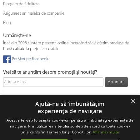
Program de fidelitate
Asigurarea animalelor de companie
Blog
Urmărește-ne
Încă din 2008 suntem prezenți online încercând să vă oferim produse de
bună calitate la prețuri accesibile
PetMart pe Facebook
Vrei să te anunțăm despre promoții și noutăți?
Abonare
© 2008 - 2026 PetMart Online SRL.
0372 905 900
×
Ajută-ne să îmbunătățim
experiența de navigare
Acest site web folosește cookie-uri pentru a îmbunătăți experiența de
navigare. Prin utilizarea site-ului sunteți de acord cu toate cookie-
urile conform Termenilor și Condițiilor.
Află mai multe