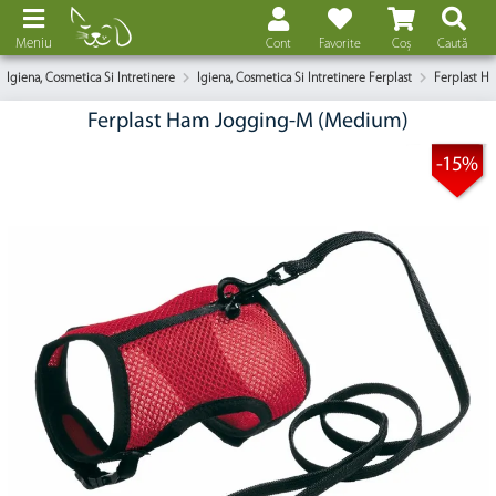
Meniu
Cont
Favorite
Coș
Caută
Igiena, Cosmetica Si Intretinere
Igiena, Cosmetica Si Intretinere Ferplast
Ferplast H
Ferplast Ham Jogging-M (Medium)
-15%