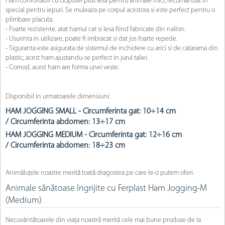
Ham confortabil cu clopotel plus lesa pentru animale mici, recomandat in
special pentru iepuri. Se muleaza pe corpul acestora si este perfect pentru o
plimbare placuta.
- Foarte rezistente, atat hamul cat si lesa fiind fabricate din nailon.
- Usurinta in utilizare, poate fi imbracat si dat jos foarte repede.
- Siguranta este asigurata de sistemul de inchidere cu arici si de catarama din
plastic, acest ham ajustandu-se perfect in jurul taliei.
- Comod, acest ham are forma unei veste.
Disponibil in urmatoarele dimensiuni:
HAM JOGGING SMALL -
Circumferinta gat: 10÷14 cm
/
Circumferinta abdomen: 13÷17 cm
HAM JOGGING MEDIUM -
Circumferinta gat: 12÷16 cm
/
Circumferinta abdomen: 18÷23 cm
Animăluțele noastre merită toată dragostea pe care le-o putem oferi.
Animale sănătoase îngrijite cu Ferplast Ham Jogging-M
(Medium)
Necuvântătoarele din viața noastră merită cele mai bune produse de la