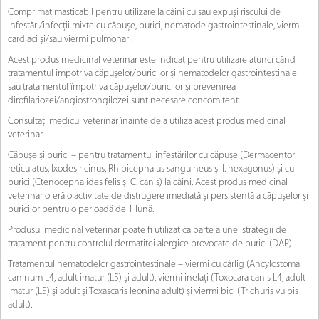
Comprimat masticabil pentru utilizare la câini cu sau expuși riscului de
infestări/infecții mixte cu căpușe, purici, nematode gastrointestinale, viermi
cardiaci și/sau viermi pulmonari.
Acest produs medicinal veterinar este indicat pentru utilizare atunci când
tratamentul împotriva căpușelor/puricilor și nematodelor gastrointestinale
sau tratamentul împotriva căpușelor/puricilor și prevenirea
dirofilariozei/angiostrongilozei sunt necesare concomitent.
Consultaţi medicul veterinar înainte de a utiliza acest produs medicinal
veterinar.
Căpușe și purici – pentru tratamentul infestărilor cu căpușe (Dermacentor
reticulatus, Ixodes ricinus, Rhipicephalus sanguineus și I. hexagonus) și cu
purici (Ctenocephalides felis și C. canis) la câini. Acest produs medicinal
veterinar oferă o activitate de distrugere imediată și persistentă a căpușelor și
puricilor pentru o perioadă de 1 lună.
Produsul medicinal veterinar poate fi utilizat ca parte a unei strategii de
tratament pentru controlul dermatitei alergice provocate de purici (DAP).
Tratamentul nematodelor gastrointestinale – viermi cu cârlig (Ancylostoma
caninum L4, adult imatur (L5) și adult), viermi inelați (Toxocara canis L4, adult
imatur (L5) și adult și Toxascaris leonina adult) și viermi bici (Trichuris vulpis
adult).