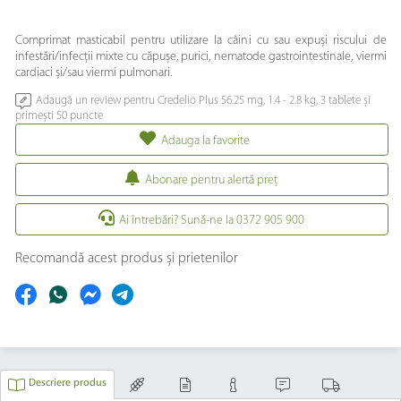
Comprimat masticabil pentru utilizare la câini cu sau expuși riscului de
infestări/infecții mixte cu căpușe, purici, nematode gastrointestinale, viermi
cardiaci și/sau viermi pulmonari.
Adaugă un review pentru Credelio Plus 56.25 mg, 1.4 - 2.8 kg, 3 tablete și
primești 50 puncte
Adauga la favorite
Abonare pentru alertă preţ
Ai întrebări? Sună-ne la 0372 905 900
Recomandă acest produs și prietenilor
Descriere produs