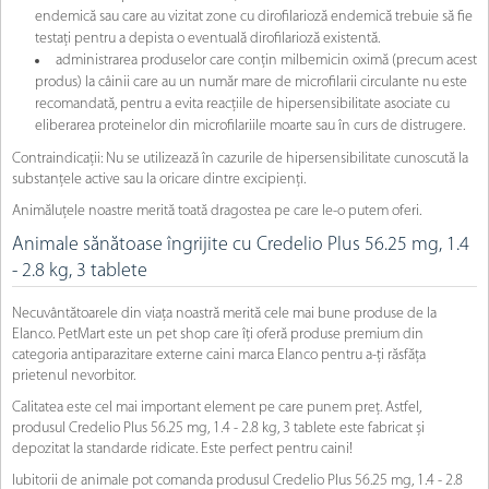
endemică sau care au vizitat zone cu dirofilarioză endemică trebuie să fie
testați pentru a depista o eventuală dirofilarioză existentă.
administrarea produselor care conțin milbemicin oximă (precum acest
produs) la câinii care au un număr mare de microfilarii circulante nu este
recomandată, pentru a evita reacțiile de hipersensibilitate asociate cu
eliberarea proteinelor din microfilariile moarte sau în curs de distrugere.
Contraindicații: Nu se utilizează în cazurile de hipersensibilitate cunoscută la
substanțele active sau la oricare dintre excipienți.
Animăluțele noastre merită toată dragostea pe care le-o putem oferi.
Animale sănătoase îngrijite cu Credelio Plus 56.25 mg, 1.4
- 2.8 kg, 3 tablete
Necuvântătoarele din viața noastră merită cele mai bune produse de la
Elanco. PetMart este un pet shop care îți oferă produse premium din
categoria antiparazitare externe caini marca Elanco pentru a-ți răsfăța
prietenul nevorbitor.
Calitatea este cel mai important element pe care punem preț. Astfel,
produsul Credelio Plus 56.25 mg, 1.4 - 2.8 kg, 3 tablete este fabricat și
depozitat la standarde ridicate. Este perfect pentru caini!
Iubitorii de animale pot comanda produsul Credelio Plus 56.25 mg, 1.4 - 2.8