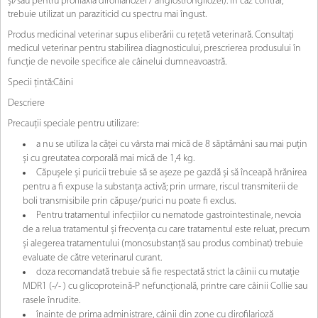
și/sau pentru profilaxia dirofilariozei / angiostrongilozei). În caz contrar,
trebuie utilizat un paraziticid cu spectru mai îngust.
Produs medicinal veterinar supus eliberării cu rețetă veterinară. Consultaţi
medicul veterinar pentru stabilirea diagnosticului, prescrierea produsului în
funcţie de nevoile specifice ale câinelui dumneavoastră.
Specii țintă:Câini
Descriere
Precauții speciale pentru utilizare:
a nu se utiliza la căței cu vârsta mai mică de 8 săptămâni sau mai puțin
și cu greutatea corporală mai mică de 1,4 kg.
Căpușele și puricii trebuie să se așeze pe gazdă și să înceapă hrănirea
pentru a fi expuse la substanța activă; prin urmare, riscul transmiterii de
boli transmisibile prin căpușe/purici nu poate fi exclus.
Pentru tratamentul infecțiilor cu nematode gastrointestinale, nevoia
de a relua tratamentul și frecvența cu care tratamentul este reluat, precum
și alegerea tratamentului (monosubstanță sau produs combinat) trebuie
evaluate de către veterinarul curant.
doza recomandată trebuie să fie respectată strict la câinii cu mutație
MDR1 (-/- ) cu glicoproteină-P nefuncțională, printre care câinii Collie sau
rasele înrudite.
înainte de prima administrare, câinii din zone cu dirofilarioză