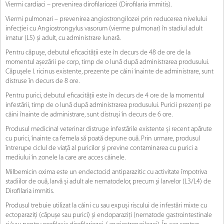
Viermi cardiaci – prevenirea dirofilariozei (Dirofilaria immitis).
Viermi pulmonari – prevenirea angiostrongilozei prin reducerea nivelului
infecției cu Angiostrongylus vasorum (vierme pulmonar) în stadiul adult
imatur (L5) și adult, cu administrare lunară.
Pentru căpușe, debutul eficacității este în decurs de 48 de ore de la
momentul așezării pe corp, timp de o lună după administrarea produsului.
Căpușele I. ricinus existente, prezente pe câini înainte de administrare, sunt
distruse în decurs de 8 ore.
Pentru purici, debutul eficacității este în decurs de 4 ore de la momentul
infestării, timp de o lună după administrarea produsului. Puricii prezenți pe
câini înainte de administrare, sunt distruși în decurs de 6 ore.
Produsul medicinal veterinar distruge infestările existente și recent apărute
cu purici, înainte ca femela să poată depune ouă. Prin urmare, produsul
întrerupe ciclul de viață al puricilor și previne contaminarea cu purici a
mediului în zonele la care are acces câinele.
Milbemicin oxima este un endectocid antiparazitic cu activitate împotriva
stadiilor de ouă, larvă și adult ale nematodelor, precum și larvelor (L3/L4) de
Dirofilaria immitis.
Produsul trebuie utilizat la câini cu sau expuși riscului de infestări mixte cu
ectoparaziți (căpușe sau purici) și endoparaziți (nematode gastrointestinale