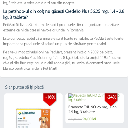
kg, 3 tablete la orice oră din zi sau din noapte.
La petshop-ul din colț nu găsești Credelio Plus 56.25 mg, 1.4 - 2.8
kg, 3 tablete?
PetMart îți livrează extrem de rapid produsele din categoria antiparazitare
externe caini de care ai nevoie oriunde în România.
Este cunoscut faptul că animalele sunt foarte sensibile. La PetMart este foarte
important ca produsele să aducă un plus de sănătate pentru caini.
Pe site-ul magazinului online PetMart, prezent încă din 2009 pe piață,
regăsiți Credelio Plus 56.25 mg, 1.4 - 2.8 kg, 3 tablete la prețul 119,54 lei. Fie
că ești din București sau din altă zona a țării, nu ezita să comanzi produsele
Elanco pentru caini de la Pet Mart!
S-ar putea să îți placă
-16%
-24%
Bravecto TriUNO 25 mg, 1.27-
2.5 kg, 3 tablete
94,00 lei
122,98 lei