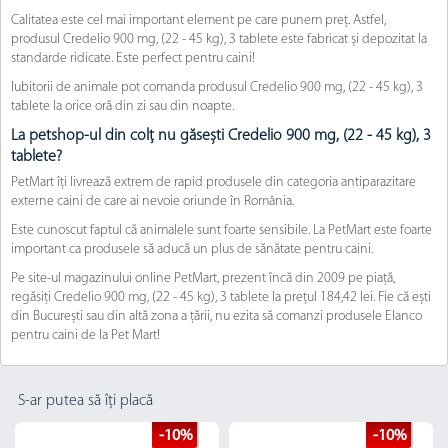
Calitatea este cel mai important element pe care punem preț. Astfel,
produsul Credelio 900 mg, (22 - 45 kg), 3 tablete este fabricat și depozitat la
standarde ridicate. Este perfect pentru caini!
Iubitorii de animale pot comanda produsul Credelio 900 mg, (22 - 45 kg), 3
tablete la orice oră din zi sau din noapte.
La petshop-ul din colț nu găsești Credelio 900 mg, (22 - 45 kg), 3
tablete?
PetMart îți livrează extrem de rapid produsele din categoria antiparazitare
externe caini de care ai nevoie oriunde în România.
Este cunoscut faptul că animalele sunt foarte sensibile. La PetMart este foarte
important ca produsele să aducă un plus de sănătate pentru caini.
Pe site-ul magazinului online PetMart, prezent încă din 2009 pe piață,
regăsiți Credelio 900 mg, (22 - 45 kg), 3 tablete la prețul 184,42 lei. Fie că ești
din București sau din altă zona a țării, nu ezita să comanzi produsele Elanco
pentru caini de la Pet Mart!
S-ar putea să îți placă
-10%
-10%