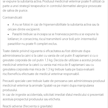
se expune la substanta activa. Produsul medicinal veterinar poate fi utilizat ca
parte a unei strategii terapeutice in controlul dermatitei alergice provocate
de saliva de purice.
Contraindicatii
A nu se folosi in caz de hipersensibilitate la substanta activa sau la
oricare dintre excipienti.
Parazitii trebuie sa inceapa sa se hraneasca pentru a se expune la
lotilaner; in consecinta, riscul transmiterii unor boli prin intermediul
parazitilor nu poate fi complet exclus.
Toate datele privind siguranta si eficacitatea au fost obtinute dupa
administrarea la caini si la catei cu varsta de cel putin 8 saptamani si cu o
greutate corporala de cel putin 1.3 kg. Decizia de utilizare a acestui produs
medicinal veterinar la cateii cu varsta mai mica de 8 saptamani sau cu
greutatea corporala mai mica de 1.3 kg trebuie luata pe baza evaluarii
risc/beneficiu efectuate de medicul veterinar responsabil.
Precautii speciale care trebuie luate de persoana care administreaza produsul
medicinal veterinar la animale Spalati-va pe maini dupa manipularea
produsului.
In caz de ingestie accidentala, solicitati imediat sfatul medicului si prezentati
acestuia prospectul produsului sau eticheta.
Reactii adverse (frecventa si gravitate)