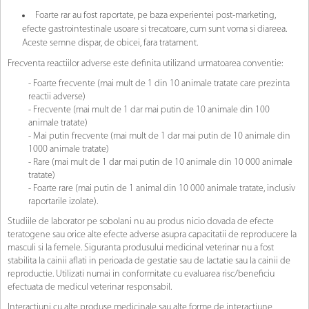
Foarte rar au fost raportate, pe baza experientei post-marketing,
efecte gastrointestinale usoare si trecatoare, cum sunt voma si diareea.
Aceste semne dispar, de obicei, fara tratament.
Frecventa reactiilor adverse este definita utilizand urmatoarea conventie:
- Foarte frecvente (mai mult de 1 din 10 animale tratate care prezinta
reactii adverse)
- Frecvente (mai mult de 1 dar mai putin de 10 animale din 100
animale tratate)
- Mai putin frecvente (mai mult de 1 dar mai putin de 10 animale din
1000 animale tratate)
- Rare (mai mult de 1 dar mai putin de 10 animale din 10 000 animale
tratate)
- Foarte rare (mai putin de 1 animal din 10 000 animale tratate, inclusiv
raportarile izolate).
Studiile de laborator pe sobolani nu au produs nicio dovada de efecte
teratogene sau orice alte efecte adverse asupra capacitatii de reproducere la
masculi si la femele. Siguranta produsului medicinal veterinar nu a fost
stabilita la cainii aflati in perioada de gestatie sau de lactatie sau la cainii de
reproductie. Utilizati numai in conformitate cu evaluarea risc/beneficiu
efectuata de medicul veterinar responsabil.
Interactiuni cu alte produse medicinale sau alte forme de interactiune