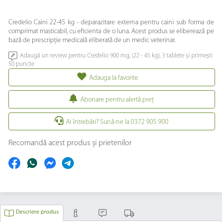
Credelio Caini 22-45 kg - deparazitare externa pentru caini sub forma de
comprimat masticabil, cu eficienta de o luna. Acest produs se eliberează pe
bază de prescripție medicală eliberată de un medic veterinar.
Adaugă un review pentru Credelio 900 mg, (22 - 45 kg), 3 tablete și primești
50 puncte
Adauga la favorite
Abonare pentru alertă preţ
Ai întrebări? Sună-ne la 0372 905 900
Recomandă acest produs și prietenilor
Descriere produs