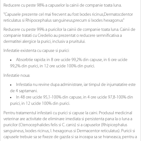
Reducere cu peste 98% a capuselor la cainii de companie toata luna.
"Capusele prezente cel mai frecvent au fost Ixodes ricinus,Dermatocdentor
reticulatus si Rhipocephalus sanguineus,precum si Ixodes hexagonus"
Reducere cu peste 99% a puricilor la cainii de companie toata luna. Cainii de
companie tratati cu Credelio au prezentat o reducere semnificativa a
dermatitei alergice la purici, inclusiv a pruritului.
Infestatie existenta cu capuse si purici:
Absorbtie rapida: in 8 ore ucide 99,2% din capuse, in 6 ore ucide
99,2% din purici, in 12 ore ucide 100% din purici.
Infestatie noua:
Infestatia nu revine dupa administrare, iar timpul de injumatatire este
de 4 saptamani.
In 48 ore ucide 95,1-100% din capuse, in 4 ore ucide 97,8-100% din
purici, in 12 ucide 100% din purici.
Pentru tratamentul infestarii cu purici si capuse la caini. Produsul medicinal
veterinar are activitate de eliminare imediata si persistenta pana la o luna a
puricilor (Ctenocephalides felis si C. canis) si a capuselor (Rhipicephalus
sanguineus, Ixodes ricinus, I. hexagonus si Dermacentor reticulatus). Puricii si
capusele trebuie sa se fixeze de gazda si sa inceapa sa se hraneasca, pentru a