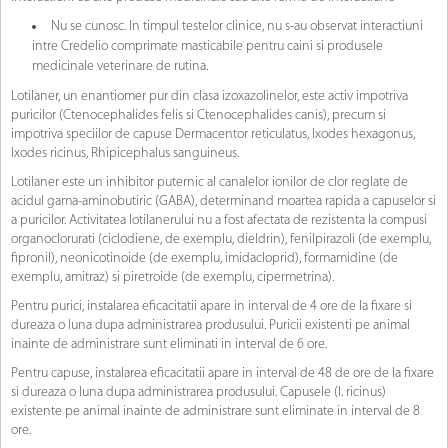
Nu se cunosc. In timpul testelor clinice, nu s-au observat interactiuni
intre Credelio comprimate masticabile pentru caini si produsele
medicinale veterinare de rutina.
Lotilaner, un enantiomer pur din clasa izoxazolinelor, este activ impotriva
puricilor (Ctenocephalides felis si Ctenocephalides canis), precum si
impotriva speciilor de capuse Dermacentor reticulatus, Ixodes hexagonus,
Ixodes ricinus, Rhipicephalus sanguineus.
Lotilaner este un inhibitor puternic al canalelor ionilor de clor reglate de
acidul gama-aminobutiric (GABA), determinand moartea rapida a capuselor si
a puricilor. Activitatea lotilanerului nu a fost afectata de rezistenta la compusi
organoclorurati (ciclodiene, de exemplu, dieldrin), fenilpirazoli (de exemplu,
fipronil), neonicotinoide (de exemplu, imidacloprid), formamidine (de
exemplu, amitraz) si piretroide (de exemplu, cipermetrina).
Pentru purici, instalarea eficacitatii apare in interval de 4 ore de la fixare si
dureaza o luna dupa administrarea produsului. Puricii existenti pe animal
inainte de administrare sunt eliminati in interval de 6 ore.
Pentru capuse, instalarea eficacitatii apare in interval de 48 de ore de la fixare
si dureaza o luna dupa administrarea produsului. Capusele (I. ricinus)
existente pe animal inainte de administrare sunt eliminate in interval de 8
ore.