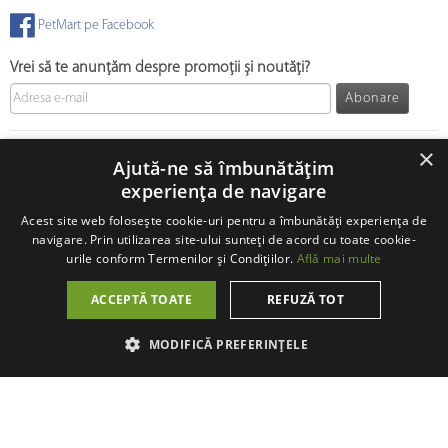
PetMart pe Facebook
Vrei să te anunțăm despre promoții și noutăți?
Abonare
© 2008 - 2026 PetMart Online SRL.
0372 905 900
×
Ajută-ne să îmbunătățim
experiența de navigare
Acest site web folosește cookie-uri pentru a îmbunătăți experiența de
navigare. Prin utilizarea site-ului sunteți de acord cu toate cookie-
urile conform Termenilor și Condițiilor.
Află mai multe
ACCEPTĂ TOATE
REFUZĂ TOT
MODIFICĂ PREFERINȚELE