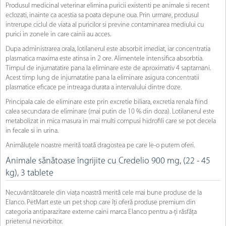
Produsul medicinal veterinar elimina puricii existenti pe animale si recent
eclozati, inainte ca acestia sa poata depune oua. Prin urmare, produsul
intrerupe ciclul de viata al puricilor si previne contaminarea mediului cu
purici in zonele in care cainii au acces.
Dupa administrarea orala, lotilanerul este absorbit imediat, iar concentratia
plasmatica maxima este atinsa in 2 ore. Alimentele intensifica absorbtia.
Timpul de injumatatire pana la eliminare este de aproximativ 4 saptamani.
Acest timp lung de injumatatire pana la eliminare asigura concentratii
plasmatice eficace pe intreaga durata a intervalului dintre doze.
Principala cale de eliminare este prin excretie biliara, excretia renala fiind
calea secundara de eliminare (mai putin de 10 % din doza). Lotilanerul este
metabolizat in mica masura in mai multi compusi hidrofili care se pot decela
in fecale si in urina.
Animăluțele noastre merită toată dragostea pe care le-o putem oferi.
Animale sănătoase îngrijite cu Credelio 900 mg, (22 - 45
kg), 3 tablete
Necuvântătoarele din viața noastră merită cele mai bune produse de la
Elanco. PetMart este un pet shop care îți oferă produse premium din
categoria antiparazitare externe caini marca Elanco pentru a-ți răsfăța
prietenul nevorbitor.