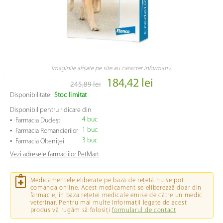
Imaginile afișate pe site au caracter informativ.
184,42 lei
245,89 lei
Disponibilitate:
Stoc limitat
Disponibil pentru ridicare din
•
4 buc
Farmacia Dudești
•
1 buc
Farmacia Romancierilor
•
3 buc
Farmacia Olteniței
Vezi adresele farmaciilor PetMart
Medicamentele eliberate pe bază de rețetă nu se pot
comanda online. Acest medicament se eliberează doar din
farmacie, în baza rețetei medicale emise de către un medic
veterinar. Pentru mai multe informații legate de acest
produs vă rugăm să folosiți
formularul de contact