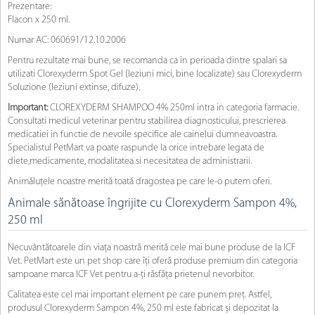
Prezentare:
Flacon x 250 ml.
Numar AC: 060691/12.10.2006
Pentru rezultate mai bune, se recomanda ca in perioada dintre spalari sa
utilizati Clorexyderm Spot Gel (leziuni mici, bine localizate) sau Clorexyderm
Soluzione (leziuni extinse, difuze).
Important:
CLOREXYDERM SHAMPOO 4% 250ml intra in categoria farmacie.
Consultati medicul veterinar pentru stabilirea diagnosticului, prescrierea
medicatiei in functie de nevoile specifice ale cainelui dumneavoastra.
Specialistul PetMart va poate raspunde la orice intrebare legata de
diete,medicamente, modalitatea si necesitatea de administrarii.
Animăluțele noastre merită toată dragostea pe care le-o putem oferi.
Animale sănătoase îngrijite cu Clorexyderm Sampon 4%,
250 ml
Necuvântătoarele din viața noastră merită cele mai bune produse de la ICF
Vet. PetMart este un pet shop care îți oferă produse premium din categoria
sampoane marca ICF Vet pentru a-ți răsfăța prietenul nevorbitor.
Calitatea este cel mai important element pe care punem preț. Astfel,
produsul Clorexyderm Sampon 4%, 250 ml este fabricat și depozitat la