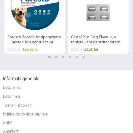
Foresto Zgarda Antiparazitara
Cestal Plus Dog Flavour, 4
L (peste 8 kg) pentru caini
tablete - antiparazitar intern
pentru caini
158,00 lei
22,50 lei
202,81 lei
23,72 lei
Informații generale
Despre noi
Date firmă
Termeni și condiții
Politica de confidențialitate
ANPC
ANSPDCP