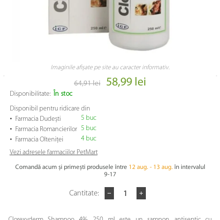
Imaginile afișate pe site au caracter informativ.
58,99 lei
64,91 lei
Disponibilitate:
În stoc
Disponibil pentru ridicare din
•
5 buc
Farmacia Dudești
•
5 buc
Farmacia Romancierilor
•
4 buc
Farmacia Olteniței
Vezi adresele farmaciilor PetMart
Comandă acum și primești produsele între
12 aug. - 13 aug.
în intervalul
9-17
Cantitate:
Clorexyderm Shampoo 4%, 250 ml este un sampon antiseptic cu