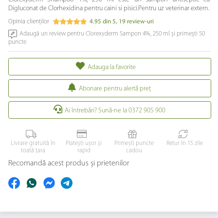
Digluconat de Clorhexidina pentru caini si pisici.Pentru uz veterinar extern.
Opinia clienților
4.95
din
5
,
19
review-uri
Adaugă un review pentru Clorexyderm Sampon 4%, 250 ml și primești 50
puncte
Adauga la favorite
Abonare pentru alertă preţ
Ai întrebări? Sună-ne la 0372 905 900
Livrare gratuită în
Platești ușor și
Primești puncte
Retur în 15 zile
toată țara
rapid
cadou
Recomandă acest produs și prietenilor