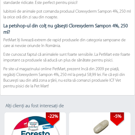
standarde ridicate. Este perfect pentru pisici!
Iubitorii de animale pot comanda produsul Clorexyderm Sampon 4%, 250 ml
la orice oră din zi sau din noapte.
La petshop-ul din colț nu găsești Clorexyderm Sampon 4%, 250
ml?
PetMart îți livrează extrem de rapid produsele din categoria sampoane de
care ai nevoie oriunde în România.
Este cunoscut faptul că animalele sunt foarte sensibile. La PetMart este foarte
important ca produsele să aducă un plus de sănătate pentru pisici.
Pe site-ul magazinului online PetMart, prezent încă din 2009 pe piață,
regăsiți Clorexyderm Sampon 4%, 250 ml la prețul 58,99 lei. Fie că ești din
București sau din altă zona a țării, nu ezita să comanzi produsele ICF Vet
pentru pisici de la Pet Mart!
Alți clienți au fost interesați de
-22%
-5%