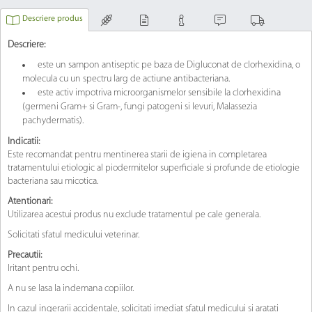
Descriere produs
Descriere:
este un sampon antiseptic pe baza de Digluconat de clorhexidina, o
molecula cu un spectru larg de actiune antibacteriana.
este activ impotriva microorganismelor sensibile la clorhexidina
(germeni Gram+ si Gram-, fungi patogeni si levuri, Malassezia
pachydermatis).
Indicatii:
Este recomandat pentru mentinerea starii de igiena in completarea
tratamentului etiologic al piodermitelor superficiale si profunde de etiologie
bacteriana sau micotica.
Atentionari:
Utilizarea acestui produs nu exclude tratamentul pe cale generala.
Solicitati sfatul medicului veterinar.
Precautii:
Iritant pentru ochi.
A nu se lasa la indemana copiilor.
In cazul ingerarii accidentale, solicitati imediat sfatul medicului si aratati