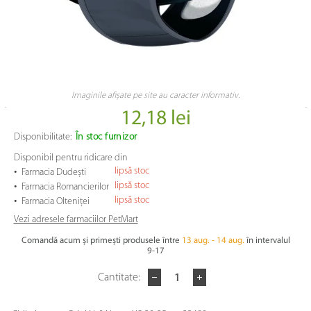
Imaginile afișate pe site au caracter informativ.
12,18 lei
Disponibilitate:
În stoc furnizor
Disponibil pentru ridicare din
•
lipsă stoc
Farmacia Dudești
•
lipsă stoc
Farmacia Romancierilor
•
lipsă stoc
Farmacia Olteniței
Vezi adresele farmaciilor PetMart
Comandă acum și primești produsele între
13 aug. - 14 aug.
în intervalul
9-17
Cantitate: