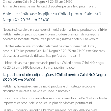
Chiloti pentru Caini Nr.0 Negru XS 20-25 cm 23490
Animăluțele noastre merită toată dragostea pe care le-o putem oferi.
Animale sănătoase îngrijite cu Chiloti pentru Caini Nr.0
Negru XS 20-25 cm 23490
Necuvântătoarele din viața noastră merită cele mai bune produse de la Trixie.
PetMart este un pet shop care îți oferă produse premium din categoria
covoare absorbante marca Trixie pentru a-ți răsfăța prietenul nevorbitor.
Calitatea este cel mai important element pe care punem preț. Astfel,
produsul Chiloti pentru Caini Nr.0 Negru XS 20-25 cm 23490 este fabricat și
depozitat la standarde ridicate. Este perfect pentru caini!
Iubitorii de animale pot comanda produsul Chiloti pentru Caini Nr.0 Negru
XS 20-25 cm 23490 la orice oră din zi sau din noapte.
La petshop-ul din colț nu găsești Chiloti pentru Caini Nr.0 Negru
XS 20-25 cm 23490?
PetMart îți livrează extrem de rapid produsele din categoria covoare
absorbante de care ai nevoie oriunde în România.
Este cunoscut faptul că animalele sunt foarte sensibile. La PetMart este foarte
important ca produsele să aducă un plus de sănătate pentru caini.
Pe site-ul magazinului online PetMart, prezent încă din 2009 pe piață,