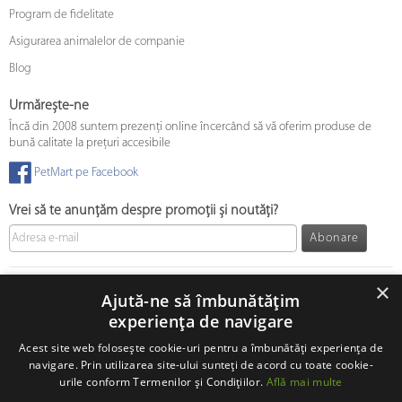
Program de fidelitate
Asigurarea animalelor de companie
Blog
Urmărește-ne
Încă din 2008 suntem prezenți online încercând să vă oferim produse de
bună calitate la prețuri accesibile
PetMart pe Facebook
Vrei să te anunțăm despre promoții și noutăți?
Abonare
© 2008 - 2026 PetMart Online SRL.
0372 905 900
×
Ajută-ne să îmbunătățim
experiența de navigare
Acest site web folosește cookie-uri pentru a îmbunătăți experiența de
navigare. Prin utilizarea site-ului sunteți de acord cu toate cookie-
urile conform Termenilor și Condițiilor.
Află mai multe