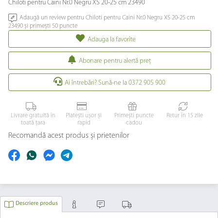
Chiloti pentru Caini Nr.0 Negru XS 20-25 cm 23490
Adaugă un review pentru Chiloti pentru Caini Nr.0 Negru XS 20-25 cm
23490 și primești 50 puncte
Adauga la favorite
Abonare pentru alertă preţ
Ai întrebări? Sună-ne la 0372 905 900
Livrare gratuită în
Platești ușor și
Primești puncte
Retur în 15 zile
toată țara
rapid
cadou
Recomandă acest produs și prietenilor
Descriere produs