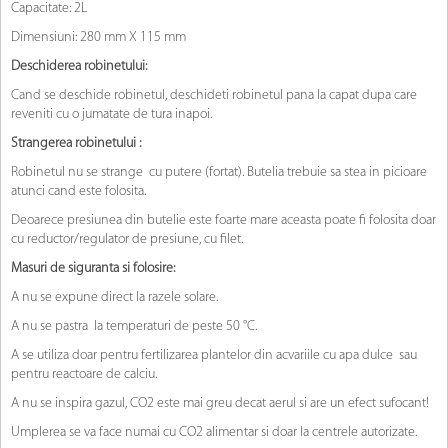
Capacitate: 2L
Dimensiuni: 280 mm X 115 mm
Deschiderea robinetului:
Cand se deschide robinetul, deschideti robinetul pana la capat dupa care
reveniti cu o jumatate de tura inapoi.
Strangerea robinetului :
Robinetul nu se strange cu putere (fortat). Butelia trebuie sa stea in picioare
atunci cand este folosita.
Deoarece presiunea din butelie este foarte mare aceasta poate fi folosita doar
cu reductor/regulator de presiune, cu filet.
Masuri de siguranta si folosire:
A nu se expune direct la razele solare.
A nu se pastra la temperaturi de peste 50 °C.
A se utiliza doar pentru fertilizarea plantelor din acvariile cu apa dulce sau
pentru reactoare de calciu.
A nu se inspira gazul, CO2 este mai greu decat aerul si are un efect sufocant!
Umplerea se va face numai cu CO2 alimentar si doar la centrele autorizate.