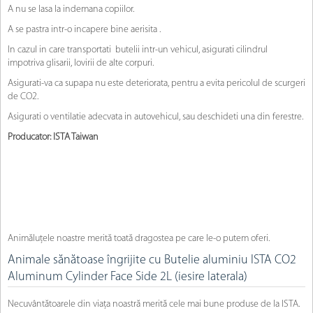
A nu se lasa la indemana copiilor.
A se pastra intr-o incapere bine aerisita .
In cazul in care transportati butelii intr-un vehicul, asigurati cilindrul
impotriva glisarii, lovirii de alte corpuri.
Asigurati-va ca supapa nu este deteriorata, pentru a evita pericolul de scurgeri
de CO2.
Asigurati o ventilatie adecvata in autovehicul, sau deschideti una din ferestre.
Producator: ISTA Taiwan
Animăluțele noastre merită toată dragostea pe care le-o putem oferi.
Animale sănătoase îngrijite cu Butelie aluminiu ISTA CO2
Aluminum Cylinder Face Side 2L (iesire laterala)
Necuvântătoarele din viața noastră merită cele mai bune produse de la ISTA.