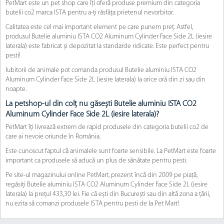
PetMart este un pet shop care îți oferă produse premium din categoria
butelii co2 marca ISTA pentru a-ți răsfăța prietenul nevorbitor.
Calitatea este cel mai important element pe care punem preț. Astfel,
produsul Butelie aluminiu ISTA CO2 Aluminum Cylinder Face Side 2L (iesire
laterala) este fabricat și depozitat la standarde ridicate. Este perfect pentru
pesti!
Iubitorii de animale pot comanda produsul Butelie aluminiu ISTA CO2
Aluminum Cylinder Face Side 2L (iesire laterala) la orice oră din zi sau din
noapte.
La petshop-ul din colț nu găsești Butelie aluminiu ISTA CO2
Aluminum Cylinder Face Side 2L (iesire laterala)?
PetMart îți livrează extrem de rapid produsele din categoria butelii co2 de
care ai nevoie oriunde în România.
Este cunoscut faptul că animalele sunt foarte sensibile. La PetMart este foarte
important ca produsele să aducă un plus de sănătate pentru pesti.
Pe site-ul magazinului online PetMart, prezent încă din 2009 pe piață,
regăsiți Butelie aluminiu ISTA CO2 Aluminum Cylinder Face Side 2L (iesire
laterala) la prețul 433,30 lei. Fie că ești din București sau din altă zona a țării,
nu ezita să comanzi produsele ISTA pentru pesti de la Pet Mart!