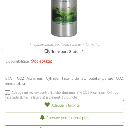
Imaginile afișate pe site au caracter informativ.
Transport Gratuit *
Disponibilitate:
Stoc epuizat
ISTA CO2 Aluminum Cylinder Face Side 2L, butelie pentru CO2,
reincarcabila.
Adaugă un review pentru Butelie aluminiu ISTA CO2 Aluminum Cylinder
Face Side 2L (iesire laterala) și primești 50 puncte
Adauga la favorite
Abonare pentru alertă preţ