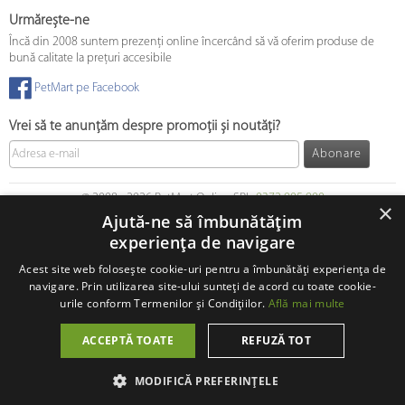
Urmărește-ne
Încă din 2008 suntem prezenți online încercând să vă oferim produse de
bună calitate la prețuri accesibile
PetMart pe Facebook
Vrei să te anunțăm despre promoții și noutăți?
Abonare
© 2008 - 2026 PetMart Online SRL.
0372 905 900
×
Ajută-ne să îmbunătățim
experiența de navigare
Acest site web folosește cookie-uri pentru a îmbunătăți experiența de
navigare. Prin utilizarea site-ului sunteți de acord cu toate cookie-
urile conform Termenilor și Condițiilor.
Află mai multe
ACCEPTĂ TOATE
REFUZĂ TOT
MODIFICĂ PREFERINȚELE