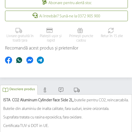
Abonare pentru alertă stoc
Ai întrebări? Sună-ne la 0372 905 900
Livrare gratuită în
Platești ușor și
Primești puncte
Retur în 15 zile
toată țara
rapid
cadou
Recomandă acest produs și prietenilor
Descriere produs
ISTA CO2 Aluminum Cylinder Face Side 2L,
butelie pentru CO2, reincarcabila.
Butelie din aluminiu de inalta calitate, fara suduri, iesire orizontala.
Suprafata tratata cu rasina epoxidica, fara oxidare.
Certificata TUV si DOT in UE.