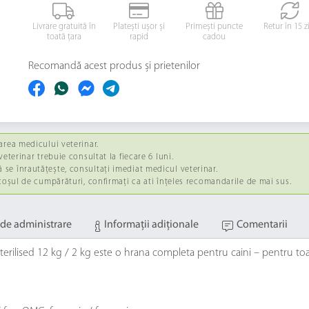
Livrare gratuită în
Platești ușor și
Primești puncte
Retur în 15 z
toată țara
rapid
cadou
Recomandă acest produs și prietenilor
area medicului veterinar.
eterinar trebuie consultat la fiecare 6 luni.
se înrautățește, consultați imediat medicul veterinar.
 coșul de cumpărături, confirmați ca ati înțeles recomandarile de mai sus.
de administrare
Informaţii adiţionale
Comentarii
Sterilised 12 kg / 2 kg este o hrana completa pentru caini – pentru toate 