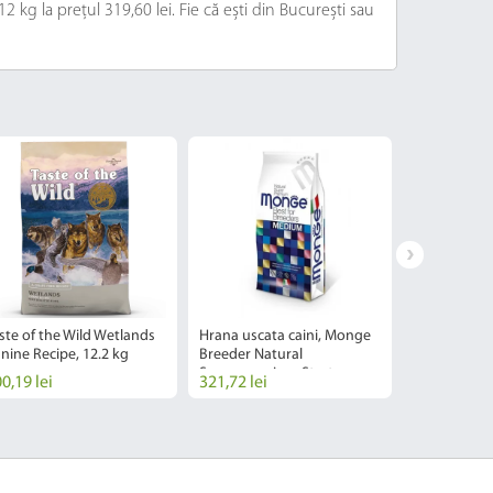
2 kg la prețul 319,60 lei. Fie că ești din București sau
ste of the Wild Wetlands
Hrana uscata caini, Monge
Raw Paleo Ul
nine Recipe, 12.2 kg
Breeder Natural
Adult, 8 kg
Superpremium Starter
0,19 lei
321,72 lei
355,84 lei
Mediu, Pui, 15 kg