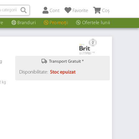
Cont
Favorite
Coș
re
Branduri
Promoții
Ofertele lunii
kg
Transport Gratuit *
Disponibilitate:
Stoc epuizat
2 kg