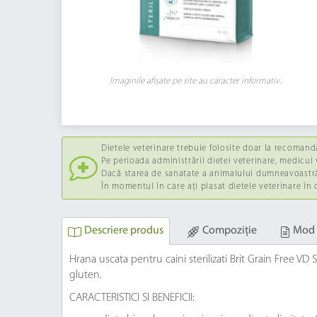
Imaginile afișate pe site au caracter informativ.
Dietele veterinare trebuie folosite doar la recomand
Pe perioada administrării dietei veterinare, medicul v
Dacă starea de sanatate a animalului dumneavoastră 
În momentul în care ați plasat dietele veterinare în
Descriere produs
Compoziție
Mod 
Hrana uscata pentru caini sterilizati Brit Grain Free VD 
gluten.
CARACTERISTICI SI BENEFICII: