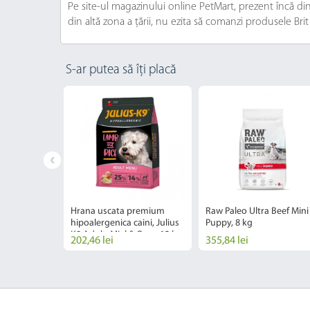
Pe site-ul magazinului online PetMart, prezent încă din 2
din altă zona a țării, nu ezita să comanzi produsele Brit
S-ar putea să îți placă
aini, Monge
Hrana uscata premium
Raw Paleo Ultra Beef Mini
remium All
hipoalergenica caini, Julius
Puppy, 8 kg
onoprotein,
K9 Adult, Miel & Orez, 12 kg
202,46 lei
355,84 lei
kg