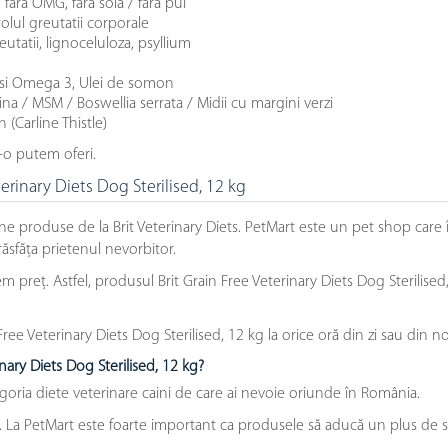
 fara OMG, fara soia / fara pui
olul greutatii corporale
eutatii, lignoceluloza, psyllium
rasi Omega 3, Ulei de somon
tina / MSM / Boswellia serrata / Midii cu margini verzi
n (Carline Thistle)
-o putem oferi.
terinary Diets Dog Sterilised, 12 kg
ne produse de la Brit Veterinary Diets. PetMart este un pet shop care
răsfăța prietenul nevorbitor.
reț. Astfel, produsul Brit Grain Free Veterinary Diets Dog Sterilised, 
ee Veterinary Diets Dog Sterilised, 12 kg la orice oră din zi sau din n
nary Diets Dog Sterilised, 12 kg?
goria diete veterinare caini de care ai nevoie oriunde în România.
e. La PetMart este foarte important ca produsele să aducă un plus de s