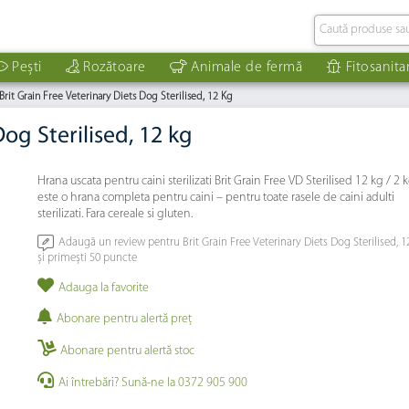
Pești
Rozătoare
Animale de fermă
Fitosanita
Brit Grain Free Veterinary Diets Dog Sterilised, 12 Kg
Dog Sterilised, 12 kg
Hrana uscata pentru caini sterilizati Brit Grain Free VD Sterilised 12 kg / 2 
este o hrana completa pentru caini – pentru toate rasele de caini adulti
sterilizati. Fara cereale si gluten.
Adaugă un review pentru Brit Grain Free Veterinary Diets Dog Sterilised, 1
și primești 50 puncte
Adauga la favorite
Abonare pentru alertă preţ
Abonare pentru alertă stoc
Ai întrebări? Sună-ne la 0372 905 900