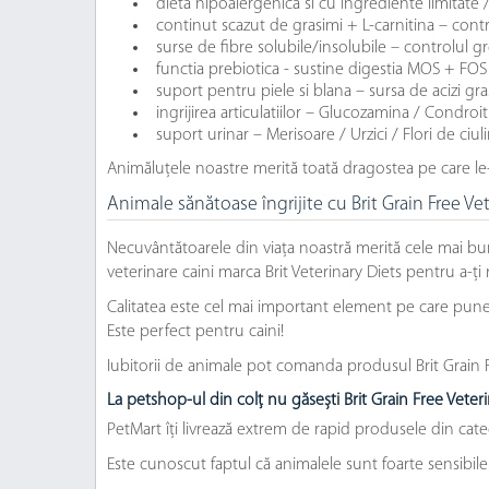
dieta hipoalergenica si cu ingrediente limitate /
continut scazut de grasimi + L-carnitina – contr
surse de fibre solubile/insolubile – controlul gr
functia prebiotica - sustine digestia MOS + FOS
suport pentru piele si blana – sursa de acizi g
ingrijirea articulatiilor – Glucozamina / Condroi
suport urinar – Merisoare / Urzici / Flori de ciuli
Animăluțele noastre merită toată dragostea pe care le
Animale sănătoase îngrijite cu Brit Grain Free Ve
Necuvântătoarele din viața noastră merită cele mai bu
veterinare caini marca Brit Veterinary Diets pentru a-ți 
Calitatea este cel mai important element pe care punem p
Este perfect pentru caini!
Iubitorii de animale pot comanda produsul Brit Grain Fr
La petshop-ul din colț nu găsești Brit Grain Free Veteri
PetMart îți livrează extrem de rapid produsele din cate
Este cunoscut faptul că animalele sunt foarte sensibil