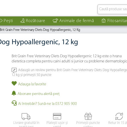
Pești
Rozătoare
Animale de fermă
Fitosanita
Brit Grain Free Veterinary Diets Dog Hypoallergenic, 12 Kg
 Dog Hypoallergenic, 12 kg
Brit Grain Free Veterinary Diets Dog Hypoallergenic 12 kg este o hrana
dietetica completa pentru caini adulti si junior cu probleme dermartologic
Adaugă un review pentru Brit Grain Free Veterinary Diets Dog Hypoallerge
12 kg și primești 50 puncte
Adauga la favorite
Abonare pentru alertă preţ
Ai întrebări? Sună-ne la 0372 905 900
Livrare gratuită în
Platești ușor și
Primești puncte
Retur în 15 z