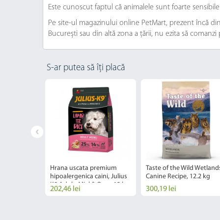
Este cunoscut faptul că animalele sunt foarte sensibil
Pe site-ul magazinului online PetMart, prezent încă din 
București sau din altă zona a țării, nu ezita să comanzi
S-ar putea să îți placă
ini, Petkult
Hrana uscata premium
Taste of the Wild Wetland
 Large, 12
hipoalergenica caini, Julius
Canine Recipe, 12.2 kg
K9 Adult, Miel & Orez, 12 kg
202,46 lei
300,19 lei