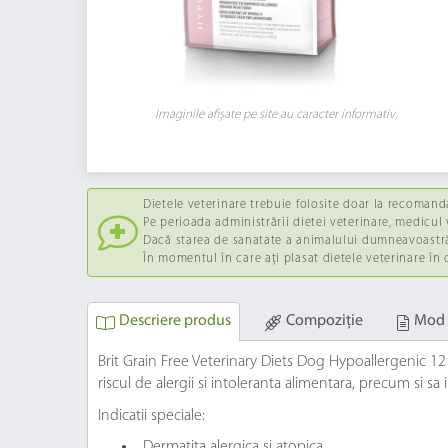
Imaginile afișate pe site au caracter informativ.
Dietele veterinare trebuie folosite doar la recomand
Pe perioada administrării dietei veterinare, medicul v
Dacă starea de sanatate a animalului dumneavoastră 
În momentul în care ați plasat dietele veterinare în
Descriere produs
Compoziție
Mod 
Brit Grain Free Veterinary Diets Dog Hypoallergenic 1
riscul de alergii si intoleranta alimentara, precum si sa 
Indicatii speciale:
Dermatita alergica si atopica