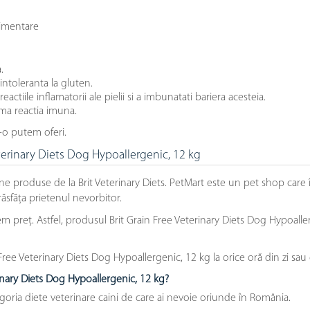
limentare
.
intoleranta la gluten.
tiile inflamatorii ale pielii si a imbunatati bariera acesteia.
ma reactia imuna.
-o putem oferi.
eterinary Diets Dog Hypoallergenic, 12 kg
ne produse de la Brit Veterinary Diets. PetMart este un pet shop care
răsfăța prietenul nevorbitor.
 preț. Astfel, produsul Brit Grain Free Veterinary Diets Dog Hypoallerg
ree Veterinary Diets Dog Hypoallergenic, 12 kg la orice oră din zi sau
rinary Diets Dog Hypoallergenic, 12 kg?
goria diete veterinare caini de care ai nevoie oriunde în România.