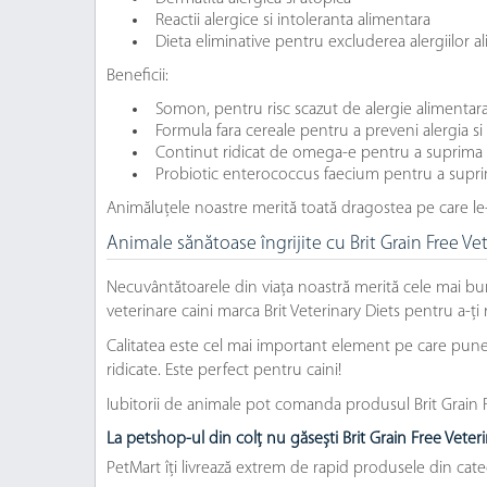
Reactii alergice si intoleranta alimentara
Dieta eliminative pentru excluderea alergiilor a
Beneficii:
Somon, pentru risc scazut de alergie alimentara
Formula fara cereale pentru a preveni alergia si 
Continut ridicat de omega-e pentru a suprima reac
Probiotic enterococcus faecium pentru a supri
Animăluțele noastre merită toată dragostea pe care le
Animale sănătoase îngrijite cu Brit Grain Free V
Necuvântătoarele din viața noastră merită cele mai bu
veterinare caini marca Brit Veterinary Diets pentru a-ți 
Calitatea este cel mai important element pe care punem
ridicate. Este perfect pentru caini!
Iubitorii de animale pot comanda produsul Brit Grain F
La petshop-ul din colț nu găsești Brit Grain Free Vete
PetMart îți livrează extrem de rapid produsele din cate