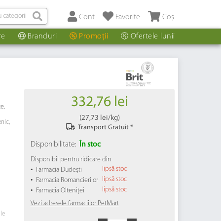
Cont
Favorite
Coș
re
Branduri
Promoții
Ofertele lunii
332,76 lei
e.
(
27,73 lei
/kg)
nic,
Transport Gratuit *
Disponibilitate:
În stoc
Disponibil pentru ridicare din
•
lipsă stoc
Farmacia Dudești
•
lipsă stoc
Farmacia Romancierilor
•
lipsă stoc
Farmacia Olteniței
Vezi adresele farmaciilor PetMart
ile