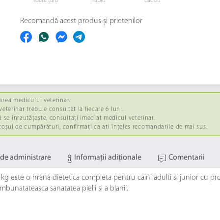
toată țara
rapid
cadou
Recomandă acest produs și prietenilor
area medicului veterinar.
eterinar trebuie consultat la fiecare 6 luni.
se înrautățește, consultați imediat medicul veterinar.
 coșul de cumpărături, confirmați ca ati înțeles recomandarile de mai sus.
de administrare
Informaţii adiţionale
Comentarii
2 kg este o hrana dietetica completa pentru caini adulti si junior cu 
imbunatateasca sanatatea pielii si a blanii.