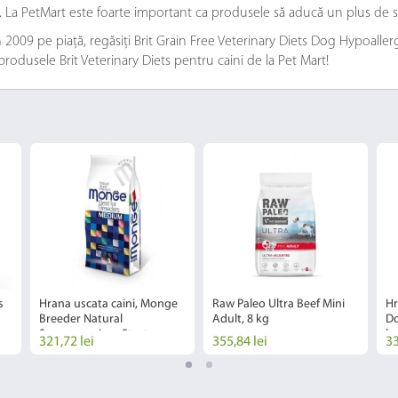
e. La PetMart este foarte important ca produsele să aducă un plus de s
2009 pe piață, regăsiți Brit Grain Free Veterinary Diets Dog Hypoallergen
 produsele Brit Veterinary Diets pentru caini de la Pet Mart!
s
Hrana uscata caini, Monge
Raw Paleo Ultra Beef Mini
Hr
Breeder Natural
Adult, 8 kg
Do
Superpremium Starter
k
321,72 lei
355,84 lei
33
Mediu, Pui, 15 kg