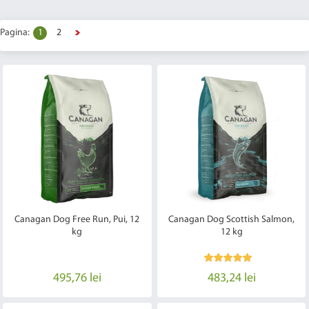
Pagina:
1
2
Canagan Dog Free Run, Pui, 12
Canagan Dog Scottish Salmon,
kg
12 kg
495,76 lei
483,24 lei