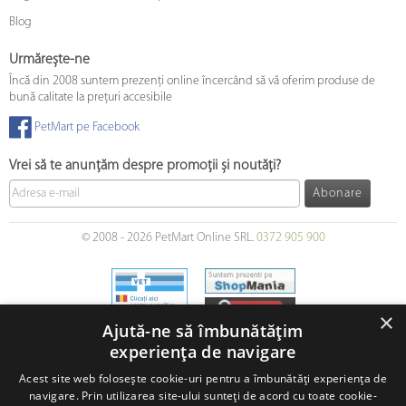
Blog
Urmărește-ne
Încă din 2008 suntem prezenți online încercând să vă oferim produse de
bună calitate la prețuri accesibile
PetMart pe Facebook
Vrei să te anunțăm despre promoții și noutăți?
Abonare
© 2008 - 2026 PetMart Online SRL.
0372 905 900
×
Ajută-ne să îmbunătățim
experiența de navigare
Acest site web folosește cookie-uri pentru a îmbunătăți experiența de
navigare. Prin utilizarea site-ului sunteți de acord cu toate cookie-