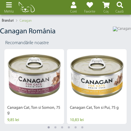
Meniu
Cont
Favorite
Coș
Caută
Branduri
Canagan
Canagan România
Recomandările noastre
Canagan Cat, Ton si Somon, 75
Canagan Cat, Ton si Pui, 75 g
g
9,85 lei
10,83 lei