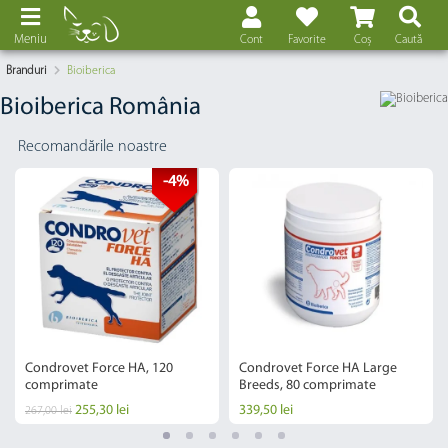
Meniu
Cont
Favorite
Coș
Caută
Branduri
Bioiberica
Bioiberica România
Recomandările noastre
-4%
Condrovet Force HA, 120
Condrovet Force HA Large
comprimate
Breeds, 80 comprimate
255,30 lei
339,50 lei
267,00 lei