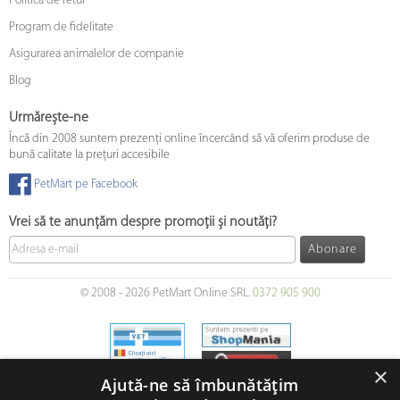
Politica de retur
Program de fidelitate
Asigurarea animalelor de companie
Blog
Urmărește-ne
Încă din 2008 suntem prezenți online încercând să vă oferim produse de
bună calitate la prețuri accesibile
PetMart pe Facebook
Vrei să te anunțăm despre promoții și noutăți?
Abonare
© 2008 - 2026 PetMart Online SRL.
0372 905 900
×
Ajută-ne să îmbunătățim