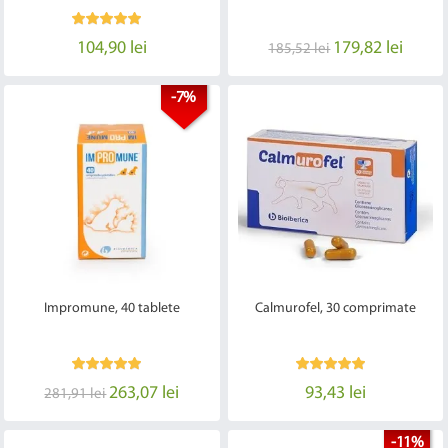
104,90 lei
179,82 lei
185,52 lei
-7%
Impromune, 40 tablete
Calmurofel, 30 comprimate
263,07 lei
93,43 lei
281,91 lei
-11%