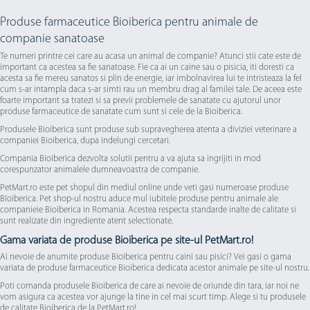
Produse farmaceutice Bioiberica pentru animale de
companie sanatoase
Te numeri printre cei care au acasa un animal de companie? Atunci stii cate este de
important ca acestea sa fie sanatoase. Fie ca ai un caine sau o pisicia, iti doresti ca
acesta sa fie mereu sanatos si plin de energie, iar imbolnavirea lui te intristeaza la fel
cum s-ar intampla daca s-ar simti rau un membru drag al familei tale. De aceea este
foarte important sa tratezi si sa previi problemele de sanatate cu ajutorul unor
produse farmaceutice de sanatate cum sunt si cele de la Bioiberica.
Produsele Bioiberica sunt produse sub supravegherea atenta a diviziei veterinare a
companiei Bioiberica, dupa indelungi cercetari.
Compania Bioiberica dezvolta solutii pentru a va ajuta sa ingrijiti in mod
corespunzator animalele dumneavoastra de companie.
PetMart.ro este pet shopul din mediul online unde veti gasi numeroase produse
BIoiberica. Pet shop-ul nostru aduce mul iubitele produse pentru animale ale
companieie Bioiberica in Romania. Acestea respecta standarde inalte de calitate si
sunt realizate din ingrediente atent selectionate.
Gama variata de produse Bioiberica pe site-ul PetMart.ro!
Ai nevoie de anumite produse Bioiberica pentru caini sau pisici? Vei gasi o gama
variata de produse farmaceutice Bioiberica dedicata acestor animale pe site-ul nostru.
Poti comanda produsele Bioiberica de care ai nevoie de oriunde din tara, iar noi ne
vom asigura ca acestea vor ajunge la tine in cel mai scurt timp. Alege si tu produsele
de calitate Bioiberica de la PetMart.ro!