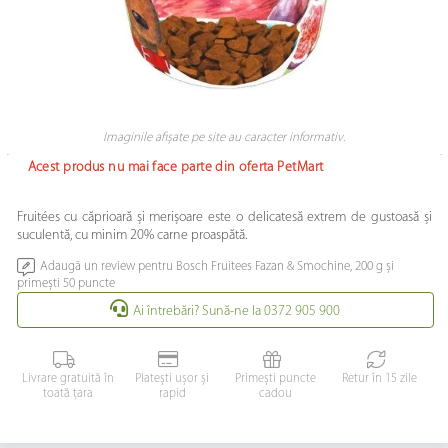
Imaginile afișate pe site au caracter informativ.
Acest produs nu mai face parte din oferta PetMart
Fruitées cu căprioară și merișoare este o delicatesă extrem de gustoasă și
suculentă, cu minim 20% carne proaspătă.
Adaugă un review pentru Bosch Fruitees Fazan & Smochine, 200 g și
primești 50 puncte
Ai întrebări? Sună-ne la 0372 905 900
Livrare gratuită în
Platești ușor și
Primești puncte
Retur în 15 zile
toată țara
rapid
cadou