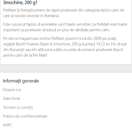
Smochine, 200 g?
PetMart îți livrează extrem de rapid produsele din categoria delicii-caini de
care ai nevoie oriunde în România.
Este cunoscut faptul că animalele sunt foarte sensibile. La PetMart este foarte
important ca produsele să aducă un plus de sănătate pentru caini.
Pe site-ul magazinului online PetMart, prezent încă din 2009 pe piață,
regăsiți Bosch Fruitees Fazan & Smochine, 200 g la prețul 14,72 lei. Fie că ești
din București sau din altă zona a țării, nu ezita să comanzi produsele Bosch
pentru caini de la Pet Mart!
Informații generale
Despre noi
Date firmă
Termeni și condiții
Politica de confidențialitate
ANPC