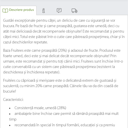
Descriere produs
Gustări excepționale pentru căței, un deliciu de care cu siguranță se vor
bucura. Pe bază de fructe și carne proaspătă, gustarea este umedă, deci cu
atât mai delicioasă decât recompensele obișnuite! Este recomandat și pentru
cățeii mici. Totul este păstrat într-o cutie care păstrează prospețimea, chiar și în
cazul deschiderilor repetate.
Baza Fruitees este carne proaspătă (20%) și adaosul de fructe. Produsul este
foarte umed, deci este și mai delicat decât recompensele obișnuite! Prin
urmare, este recomandat și pentru toți câinii mici. Fruitees sunt închise într-o
cutie convenabilă cu un sistem care păstrează prospețimea (rezistent la
deschiderea și închiderea repetate).
Fruitées cu căprioară și merișoare este o delicatesă extrem de gustoasă și
suculentă, cu minim 20% carne proaspătă. Câinele tău va da din coadă de
bucurie!
Caracteristici:
Consistență moale, umedă (28%)
ambalajele bine închise care permit să rămână proaspătă mai mult
timp
recomandată în special în timpul formării, educației și ca premiu