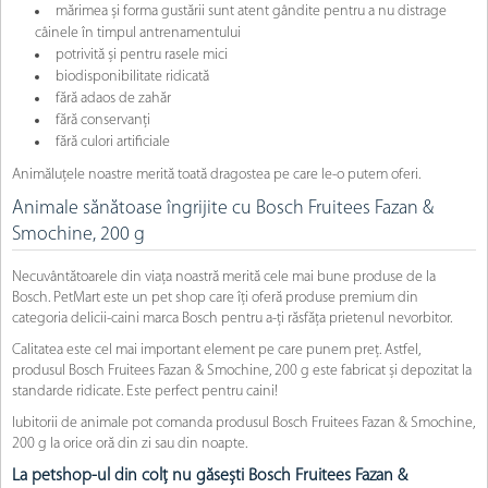
mărimea și forma gustării sunt atent gândite pentru a nu distrage
câinele în timpul antrenamentului
potrivită și pentru rasele mici
biodisponibilitate ridicată
fără adaos de zahăr
fără conservanți
fără culori artificiale
Animăluțele noastre merită toată dragostea pe care le-o putem oferi.
Animale sănătoase îngrijite cu Bosch Fruitees Fazan &
Smochine, 200 g
Necuvântătoarele din viața noastră merită cele mai bune produse de la
Bosch. PetMart este un pet shop care îți oferă produse premium din
categoria delicii-caini marca Bosch pentru a-ți răsfăța prietenul nevorbitor.
Calitatea este cel mai important element pe care punem preț. Astfel,
produsul Bosch Fruitees Fazan & Smochine, 200 g este fabricat și depozitat la
standarde ridicate. Este perfect pentru caini!
Iubitorii de animale pot comanda produsul Bosch Fruitees Fazan & Smochine,
200 g la orice oră din zi sau din noapte.
La petshop-ul din colț nu găsești Bosch Fruitees Fazan &