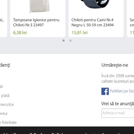
c,
Tampoane Igienice pentru
Chiloti pentru Caini Nr.4
Se
Chiloti Nr.3 23497
Negru L 50-59 cm 23494
cm
6,38 lei
15,81 lei
11
lienți
Urmărește-ne
Încă din 2008 sunt
calitate la prețuri ac
ăr
PetMart pe Fa
 plată
Vrei să te anunț
omenzilor
retur
 fidelitate
 animalelor de companie