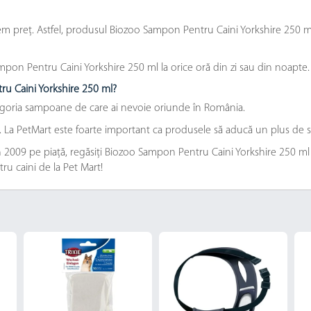
 preț. Astfel, produsul Biozoo Sampon Pentru Caini Yorkshire 250 ml es
on Pentru Caini Yorkshire 250 ml la orice oră din zi sau din noapte.
ru Caini Yorkshire 250 ml?
tegoria sampoane de care ai nevoie oriunde în România.
e. La PetMart este foarte important ca produsele să aducă un plus de s
 2009 pe piață, regăsiți Biozoo Sampon Pentru Caini Yorkshire 250 ml la 
ru caini de la Pet Mart!