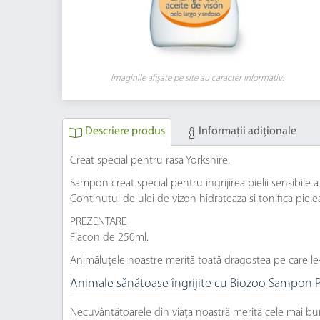
Imaginile afișate pe site au caracter informativ.
Descriere produs
Informaţii adiţionale
Creat special pentru rasa Yorkshire.
Sampon creat special pentru ingrijirea pielii sensibile a 
Continutul de ulei de vizon hidrateaza si tonifica piele
PREZENTARE
Flacon de 250ml.
Animăluțele noastre merită toată dragostea pe care le
Animale sănătoase îngrijite cu Biozoo Sampon P
Necuvântătoarele din viața noastră merită cele mai 