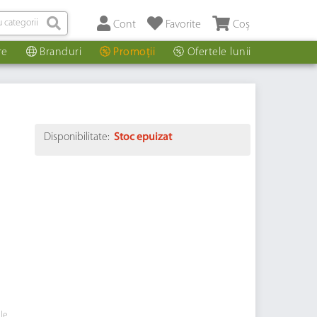
Cont
Favorite
Coș
re
Branduri
Promoții
Ofertele lunii
Disponibilitate:
Stoc epuizat
i
ile