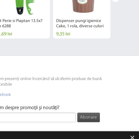
t Perie si Piaptan 13.5x7
Dispenser pungi igienice
Chiloti pent
 6288
Cake, 1 rola, diverse culori
Negru S 24-
,69 lei
9,35 lei
13,71 lei
em prezenți online încercând să vă oferim produse de bună
cesibile
cebook
ăm despre promoții și noutăți?
Abonare
×