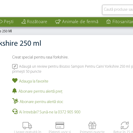
Pești
Rozătoare
Animale de fermă
Fitosanita
e 250 Ml
kshire 250 ml
Creat special pentru rasa Yorkshire.
Adaugă un review pentru Biozoo Sampon Pentru Caini Yorkshire 250 ml ș
primești 50 puncte
Adauga la favorite
Abonare pentru alertă preţ
Abonare pentru alertă stoc
Ai întrebări? Sună-ne la 0372 905 900
Livrare gratuită în
Platești ușor și
Primești puncte
Retur în 15 z