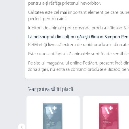
pentru a-ți răsfăța prietenul nevorbitor.
Calitatea este cel mai important element pe care punem
perfect pentru caini!
Iubitorii de animale pot comanda produsul Biozoo Samp
La petshop-ul din colț nu găsești Biozoo Sampon Pent
PetMart îți livrează extrem de rapid produsele din ca
Este cunoscut faptul că animalele sunt foarte sensibil
Pe site-ul magazinului online PetMart, prezent încă din
zona a țării, nu ezita să comanzi produsele Biozoo pent
S-ar putea să îți placă