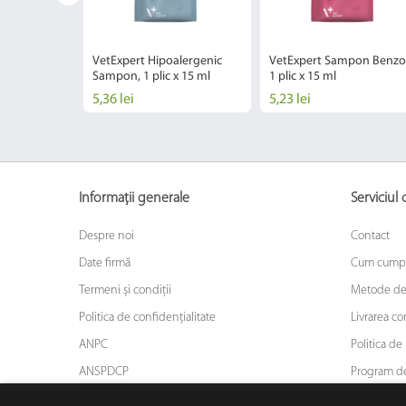
oarte desi
VetExpert Hipoalergenic
VetExpert Sampon Benzoi
aine, 20 cm
Sampon, 1 plic x 15 ml
1 plic x 15 ml
5,36 lei
5,23 lei
Informații generale
Serviciul c
Despre noi
Contact
Date firmă
Cum cump
Termeni și condiții
Metode de
Politica de confidențialitate
Livrarea c
ANPC
Politica de 
ANSPDCP
Program de
ODR
Asigurarea