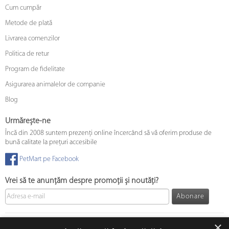
Cum cumpăr
Metode de plată
Livrarea comenzilor
Politica de retur
Program de fidelitate
Asigurarea animalelor de companie
Blog
Urmărește-ne
Încă din 2008 suntem prezenți online încercând să vă oferim produse de
bună calitate la prețuri accesibile
PetMart pe Facebook
Vrei să te anunțăm despre promoții și noutăți?
Abonare
© 2008 - 2026 PetMart Online SRL.
0372 905 900
×