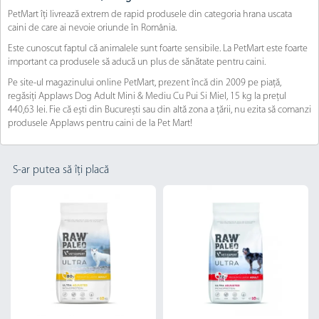
PetMart îți livrează extrem de rapid produsele din categoria hrana uscata
caini de care ai nevoie oriunde în România.
Este cunoscut faptul că animalele sunt foarte sensibile. La PetMart este foarte
important ca produsele să aducă un plus de sănătate pentru caini.
Pe site-ul magazinului online PetMart, prezent încă din 2009 pe piață,
regăsiți Applaws Dog Adult Mini & Mediu Cu Pui Si Miel, 15 kg la prețul
440,63 lei. Fie că ești din București sau din altă zona a țării, nu ezita să comanzi
produsele Applaws pentru caini de la Pet Mart!
S-ar putea să îți placă