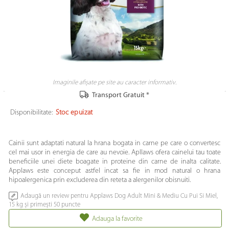
Imaginile afișate pe site au caracter informativ.
Transport Gratuit *
Disponibilitate:
Stoc epuizat
Cainii sunt adaptati natural la hrana bogata in carne pe care o convertesc
cel mai usor in energia de care au nevoie. Apllaws ofera cainelui tau toate
beneficiile unei diete boagate in proteine din carne de inalta calitate.
Applaws este conceput astfel incat sa fie in mod natural o hrana
hipoalergenica prin excluderea din reteta a alergenilor obisnuiti.
Adaugă un review pentru Applaws Dog Adult Mini & Mediu Cu Pui Si Miel,
15 kg și primești 50 puncte
Adauga la favorite