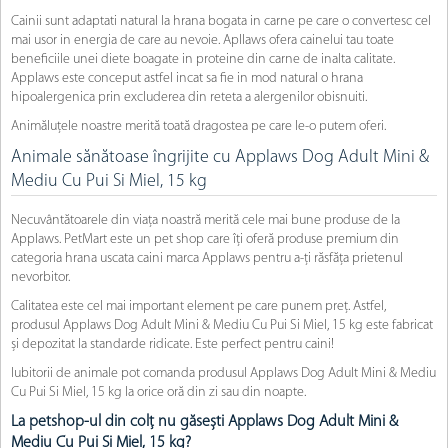
Cainii sunt adaptati natural la hrana bogata in carne pe care o convertesc cel
mai usor in energia de care au nevoie. Apllaws ofera cainelui tau toate
beneficiile unei diete boagate in proteine din carne de inalta calitate.
Applaws este conceput astfel incat sa fie in mod natural o hrana
hipoalergenica prin excluderea din reteta a alergenilor obisnuiti.
Animăluțele noastre merită toată dragostea pe care le-o putem oferi.
Animale sănătoase îngrijite cu Applaws Dog Adult Mini &
Mediu Cu Pui Si Miel, 15 kg
Necuvântătoarele din viața noastră merită cele mai bune produse de la
Applaws. PetMart este un pet shop care îți oferă produse premium din
categoria hrana uscata caini marca Applaws pentru a-ți răsfăța prietenul
nevorbitor.
Calitatea este cel mai important element pe care punem preț. Astfel,
produsul Applaws Dog Adult Mini & Mediu Cu Pui Si Miel, 15 kg este fabricat
și depozitat la standarde ridicate. Este perfect pentru caini!
Iubitorii de animale pot comanda produsul Applaws Dog Adult Mini & Mediu
Cu Pui Si Miel, 15 kg la orice oră din zi sau din noapte.
La petshop-ul din colț nu găsești Applaws Dog Adult Mini &
Mediu Cu Pui Si Miel, 15 kg?